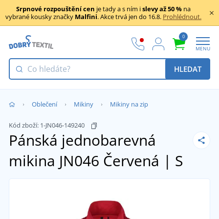
Srpnové rozpouštění cen
je tady a s ním i
slevy až 50 %
na
vybrané kousky značky
Malfini
. Akce trvá jen do 16.8.
Prohlédnout.
0
MENU
HLEDAT
Oblečení
Mikiny
Mikiny na zip
Kód zboží:
1-JN046-149240
Pánská jednobarevná
mikina JN046
Červená | S