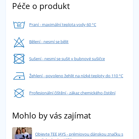
Péče o produkt
Praní - maximální teplota vody 60 °C
Bělení - nesmí se bělit
Sušení - nesmí se sušit v bubnové sušičce
Žehlení - povoleno žehlit na nízké teploty do 110 °C
Profesionální čištění - zákaz chemického čistění
Mohlo by vás zajímat
Objevte TEE JAYS - prémiovou dánskou značku s