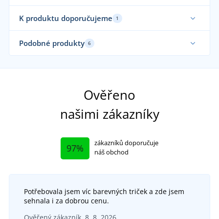
K produktu doporučujeme
1
Podobné produkty
6
Až 
Ověřeno
našimi zákazníky
zákazníků doporučuje
97%
náš obchod
Potřebovala jsem víc barevných triček a zde jsem
+2
sehnala i za dobrou cenu.
Dámská jednobarevná mikina JN052
+5
Ověřený zákazník, 8. 8. 2026