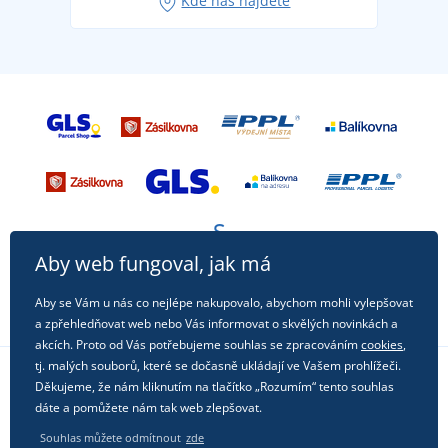
Kde nás najdete
příležitost!
Aby web fungoval, jak má
Aby se Vám u nás co nejlépe nakupovalo, abychom mohli vylepšovat
a zpřehledňovat web nebo Vás informovat o skvělých novinkách a
akcích. Proto od Vás potřebujeme souhlas se zpracováním
cookies
,
tj. malých souborů, které se dočasně ukládají ve Vašem prohlížeči.
Děkujeme, že nám kliknutím na tlačítko „Rozumím“ tento souhlas
Sledujte nás na sociálních sítích
dáte a pomůžete nám tak web zlepšovat.
Souhlas můžete odmítnout
zde