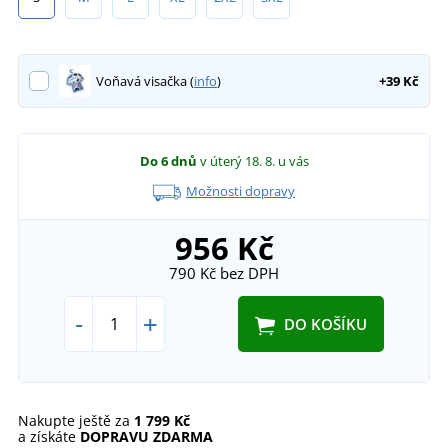
Voňavá visačka (
info
)
+39 Kč
Do 6 dnů
v úterý 18. 8.
u vás
Možnosti dopravy
956 Kč
790 Kč
bez DPH
-
+
DO KOŠÍKU
Nakupte ještě za
1 799 Kč
a získáte
DOPRAVU ZDARMA