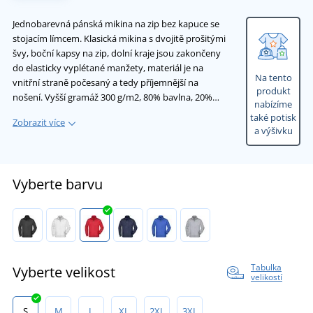
Jednobarevná pánská mikina na zip bez kapuce se
stojacím límcem. Klasická mikina s dvojitě prošitými
švy, boční kapsy na zip, dolní kraje jsou zakončeny
do elasticky vyplétané manžety, materiál je na
Na tento
vnitřní straně počesaný a tedy příjemnější na
produkt
nošení. Vyšší gramáž 300 g/m2, 80% bavlna, 20%…
nabízíme
také potisk
Zobrazit více
a výšivku
Vyberte barvu
Tabulka
Vyberte velikost
velikostí
S
M
L
XL
2XL
3XL