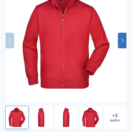
+3
dalších