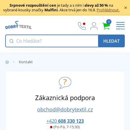
Srpnové rozpouštění cen
je tady a s ním i
slevy až 50 %
na
vybrané kousky značky
Malfini
. Akce trvá jen do 16.8.
Prohlédnout.
0
MENU
HLEDAT
Kontakt
Zákaznická podpora
obchod@dobrytextil.cz
+420
608 330 123
(Po-Pá, 7-15:30)