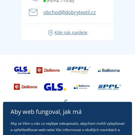
(Po-Pá, 7-15:30)
Kariéra
se na dovolenou bez starostí
obchod@dobrytextil.cz
Tipy na svěží outfity pro pohodové léto
Oblíbené tričko City v hlavní roli: outfity pro každou
Kde nás najdete
příležitost!
Aby web fungoval, jak má
Aby se Vám u nás co nejlépe nakupovalo, abychom mohli vylepšovat
a zpřehledňovat web nebo Vás informovat o skvělých novinkách a