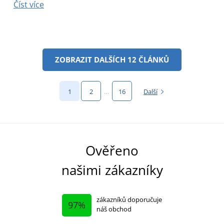
Číst více
ZOBRAZIT DALŠÍCH 12 ČLÁNKŮ
1
2
…
16
Další
Ověřeno
našimi zákazníky
zákazníků doporučuje
97%
náš obchod