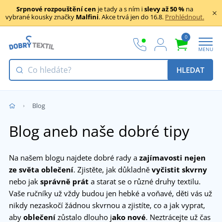
Srpnové rozpouštění cen
je tady a s ním i
slevy až 50 %
na
vybrané kousky značky
Malfini
. Akce trvá jen do 16.8.
Prohlédnout.
0
MENU
HLEDAT
Blog
Blog aneb naše dobré tipy
Na našem blogu najdete dobré rady a
zajímavosti nejen
ze světa oblečení
. Zjistěte, jak důkladně
vyčistit skvrny
nebo jak
správně prát
a starat se o různé druhy textilu.
Vaše ručníky už vždy budou jen hebké a voňavé, děti vás už
nikdy nezaskočí žádnou skvrnou a zjistíte, co a jak vyprat,
aby
oblečení
zůstalo dlouho j
ako nové
. Neztrácejte už čas