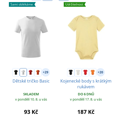
Sami oblékáme
Udržitelnost
+29
+20
Dětské tričko Basic
Kojenecké body s krátkým
rukávem
SKLADEM
DO 6 DNŮ
v pondělí 10. 8.
u vás
v pondělí 17. 8.
u vás
93 Kč
187 Kč