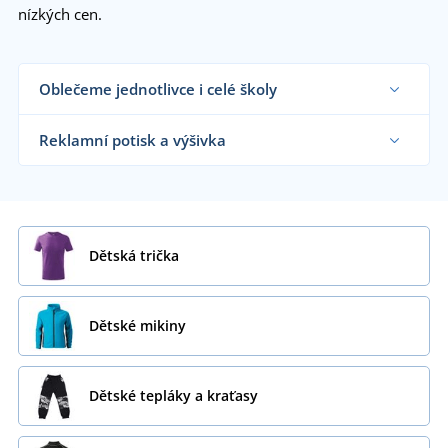
nízkých cen.
Oblečeme jednotlivce i celé školy
Dodáváme oblečení reklamním agenturám,
školkám, školám, táborům, dětským kroužkům i
Reklamní potisk a výšivka
koncovým zákazníkům již od 1 kusu.
Chci vědět více
Na námi dodávané dětské oblečení vám
natiskneme nebo vyšijeme motiv dle vašeho
přání.
Chci vědět více
Dětská trička
Dětské mikiny
Dětské tepláky a kraťasy