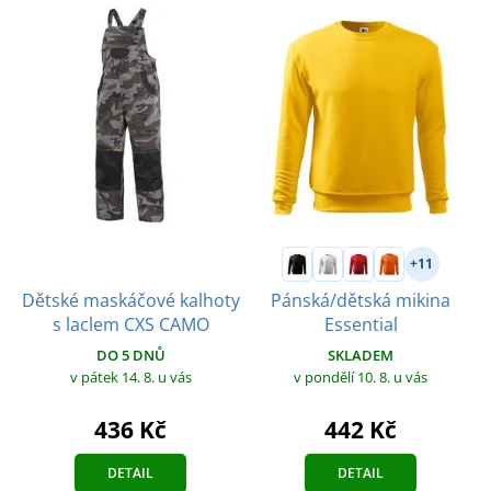
+11
Dětské maskáčové kalhoty
Pánská/dětská mikina
s laclem CXS CAMO
Essential
DO 5 DNŮ
SKLADEM
v pátek 14. 8.
u vás
v pondělí 10. 8.
u vás
436 Kč
442 Kč
DETAIL
DETAIL