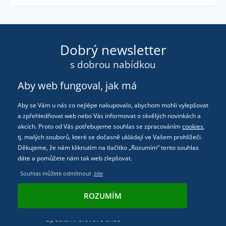
Dobrý newsletter
s dobrou nabídkou
Aby web fungoval, jak má
Aby se Vám u nás co nejlépe nakupovalo, abychom mohli vylepšovat
a zpřehledňovat web nebo Vás informovat o skvělých novinkách a
akcích. Proto od Vás potřebujeme souhlas se zpracováním
cookies
,
tj. malých souborů, které se dočasně ukládají ve Vašem prohlížeči.
Děkujeme, že nám kliknutím na tlačítko „Rozumím“ tento souhlas
dáte a pomůžete nám tak web zlepšovat.
Souhlas můžete odmítnout
zde
Přehled o novinkách
ROZUMÍM
Rady a zajímavosti nejen ze světa oblečení
Speciální slevové akce