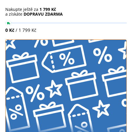
Nakupte ještě za
1 799 Kč
a získáte
DOPRAVU ZDARMA
0 Kč
/ 1 799 Kč