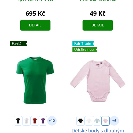
695 Kč
49 Kč
DETAIL
DETAIL
Funkční
Fair Trade
Udržitelnost
+12
+6
Dětské body s dlouhým