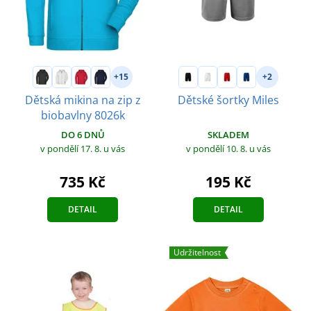
+15
+2
Dětská mikina na zip z
Dětské šortky Miles
biobavlny 8026k
SKLADEM
DO 6 DNŮ
v pondělí 10. 8.
u vás
v pondělí 17. 8.
u vás
195 Kč
735 Kč
DETAIL
DETAIL
Udržitelnost