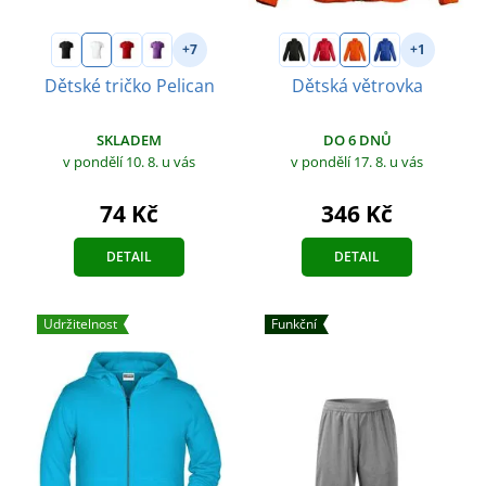
+7
+1
Dětské tričko Pelican
Dětská větrovka
SKLADEM
DO 6 DNŮ
v pondělí 10. 8.
u vás
v pondělí 17. 8.
u vás
74 Kč
346 Kč
DETAIL
DETAIL
Udržitelnost
Funkční