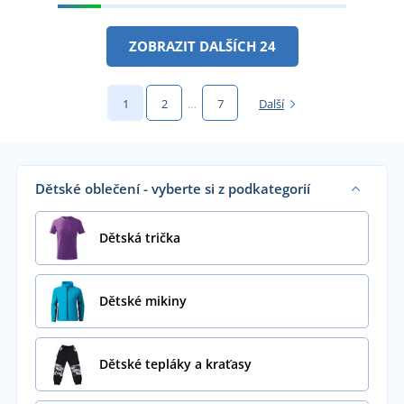
ZOBRAZIT DALŠÍCH 24
1
2
…
7
Další
Dětské oblečení - vyberte si z podkategorií
Dětská trička
Dětské mikiny
Dětské tepláky a kraťasy