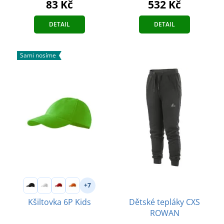
83 Kč
532 Kč
DETAIL
DETAIL
Sami nosíme
+7
Dětské tepláky CXS
Kšiltovka 6P Kids
ROWAN