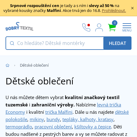
Srpnové rozpouštění cen
je tady a s ním i
slevy až 50 %
na
vybrané kousky značky
Malfini
. Akce trvá jen do 16.8.
Prohlédnout.
0
MENU
HLEDAT
Dětské oblečení
Dětské oblečení
U nás můžete dětem vybrat
kvalitní značkový textil
tuzemské
i
zahraniční výroby.
Nabízíme
levná trička
Economy
i kvalitní
trička Malfini
. Dále u nás najdete
dětské
polokošile
,
mikiny
,
bundy
,
tepláky, kalhoty, kraťasy
,
termoprádlo
,
pracovní oblečení
,
kšiltovky a čepice
. Děti
budou nadšené z pestrých barev a vy se můžete radovat z