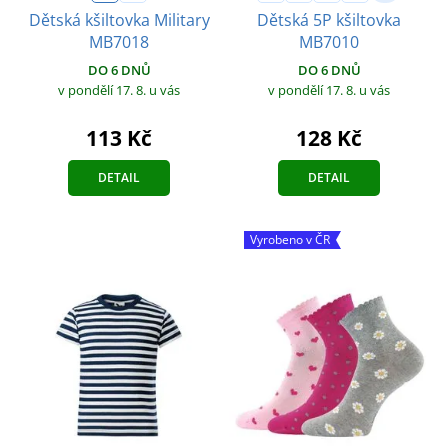
Dětská kšiltovka Military
Dětská 5P kšiltovka
MB7018
MB7010
DO 6 DNŮ
DO 6 DNŮ
v pondělí 17. 8.
u vás
v pondělí 17. 8.
u vás
113 Kč
128 Kč
DETAIL
DETAIL
Vyrobeno v ČR