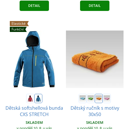
DETAIL
DETAIL
Elastické
Funkční
Dětská softshellová bunda
Dětský ručník s motivy
CXS STRETCH
30x50
SKLADEM
SKLADEM
v pondělí 10. 8.
u vás
v pondělí 10. 8.
u vás