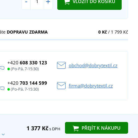
-
+
VLOŽIT DO KOŠÍKU
áte
DOPRAVU ZDARMA
0 Kč
/ 1 799 Kč
+420
608 330 123
obchod@dobrytextil.cz
(Po-Pá, 7-15:30)
+420
703 144 599
firma@dobrytextil.cz
(Po-Pá, 7-15:30)
1 377 Kč
PŘEJÍT K NÁKUPU
s DPH