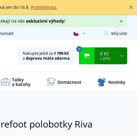
rvá jen do 16.8.
Prohlédnout.
čekají na Vás
exkluzivní výhody
!
Kontakt
Můj účet
0
0 Kč
Nakupte ještě za
1 799 Kč
a
dopravu máte zdarma
s DPH
Tašky
Domácnost
Novinky
a batohy
refoot polobotky Riva