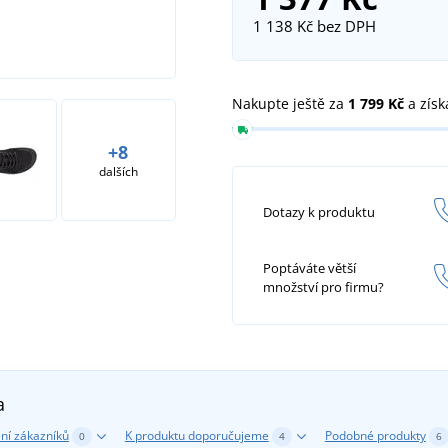
1 138 Kč
bez DPH
Nakupte ještě za
1 799 Kč
a získ
+8
dalších
Dotazy k produktu
Poptáváte větší
množství pro firmu?
a
ní zákazníků
K produktu doporučujeme
Podobné produkty
0
4
6