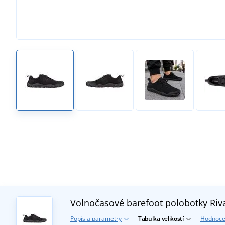
Volnočasové barefoot polobotky Riv
Popis a parametry
Tabulka velikostí
Hodnoce