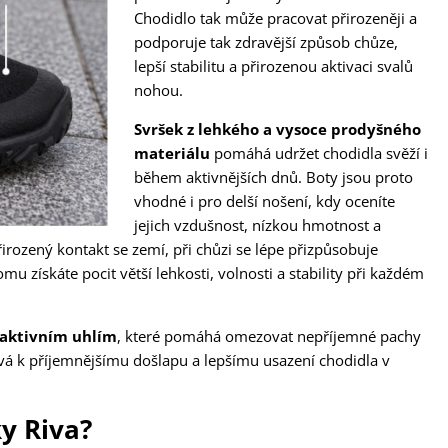
Chodidlo tak může pracovat přirozeněji a
podporuje tak zdravější způsob chůze,
lepší stabilitu a přirozenou aktivaci svalů
nohou.
Svršek z lehkého a vysoce prodyšného
materiálu
pomáhá udržet chodidla svěží i
během aktivnějších dnů. Boty jsou proto
vhodné i pro delší nošení, kdy oceníte
jejich vzdušnost, nízkou hmotnost a
rozený kontakt se zemí, při chůzi se lépe přizpůsobuje
 získáte pocit větší lehkosti, volnosti a stability při každém
 aktivním uhlím
, které pomáhá omezovat nepříjemné pachy
ívá k příjemnějšímu došlapu a lepšímu usazení chodidla v
ky Riva?