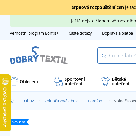
Srpnové rozpouštění cen
je tad
Ještě nejste členem věrnostní
Věrnostní program Bontis+
Časté dotazy
Doprava a platba
Sportovní
Dětské
Oblečení
oblečení
oblečení
Obuv
Volnočasová obuv
Barefoot
Volnočasové
Novinka