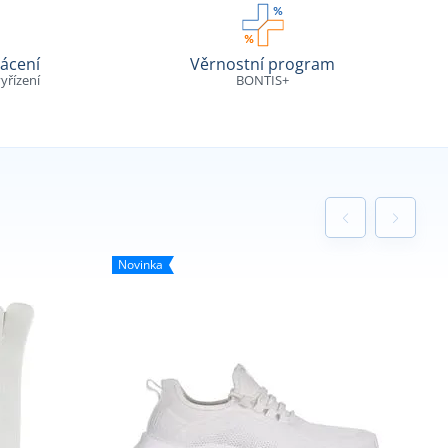
ácení
Věrnostní program
yřízení
BONTIS+
Novinka