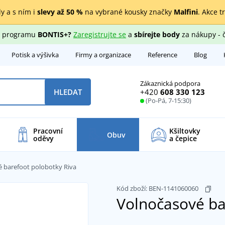
y a s ním i
slevy až 50 %
na vybrané kousky značky
Malfini
. Akce t
ho programu
BONTIS+?
Zaregistrujte se
a
sbírejte body
za nákupy - 
Potisk a výšivka
Firmy a organizace
Reference
Blog
Zákaznická podpora
+420
608 330 123
HLEDAT
(Po-Pá, 7-15:30)
Pracovní
Kšiltovky
Obuv
oděvy
a čepice
 barefoot polobotky Riva
Kód zboží:
BEN-1141060060
Volnočasové ba