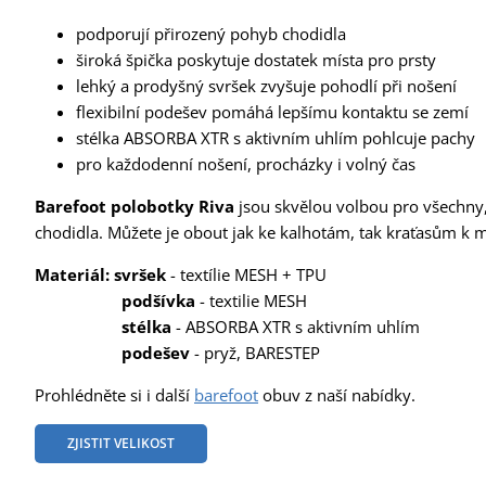
podporují přirozený pohyb chodidla
široká špička poskytuje dostatek místa pro prsty
lehký a prodyšný svršek zvyšuje pohodlí při nošení
flexibilní podešev pomáhá lepšímu kontaktu se zemí
stélka ABSORBA XTR s aktivním uhlím pohlcuje pachy
pro každodenní nošení, procházky i volný čas
Barefoot polobotky Riva
jsou skvělou volbou pro všechny
chodidla. Můžete je obout jak ke kalhotám, tak kraťasům k
Materiál: svršek
- textílie MESH + TPU
podšívka
- textilie MESH
stélka
- ABSORBA XTR s aktivním uhlím
podešev
- pryž, BARESTEP
Prohlédněte si i další
barefoot
obuv z naší nabídky.
ZJISTIT VELIKOST