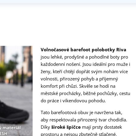
Volnočasové barefoot polobotky Riva
jsou lehké, prodyšné a pohodlné boty pro
každodenní nošení. Jsou ideální pro muže i
ženy, kteří chtějí dopřát svým nohám více
volnosti, přirozený pohyb a příjemný
komfort při chůzi. Skvěle se hodí na
městské procházky, běžné pochůzky, cestu
do práce i víkendovou pohodu.
Tato barefootová obuv je navržena tak,
aby respektovala přirozený tvar chodidla.
Díky
široké špičce
mají prsty dostatek
prostoru a nejsou zbytečně stlačené.