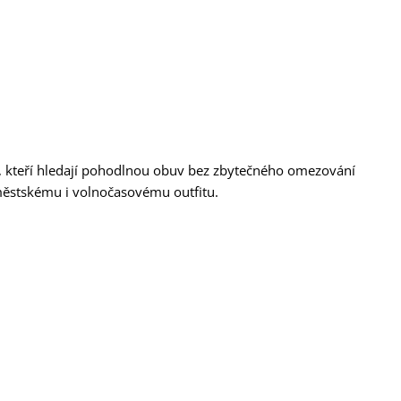
, kteří hledají pohodlnou obuv bez zbytečného omezování
 městskému i volnočasovému outfitu.