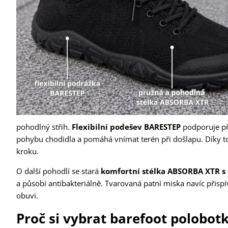
pohodlný střih.
Flexibilní podešev BARESTEP
podporuje při
pohybu chodidla a pomáhá vnímat terén při došlapu. Díky tomu
kroku.
O další pohodlí se stará
komfortní stélka ABSORBA XTR s
a působí antibakteriálně. Tvarovaná patní miska navíc přisp
obuvi.
Proč si vybrat barefoot polobot