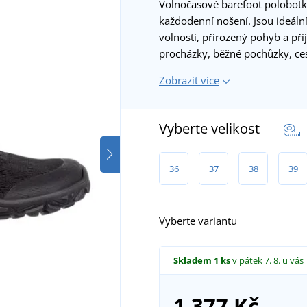
Volnočasové barefoot polobotk
každodenní nošení. Jsou ideáln
volnosti, přirozený pohyb a př
procházky, běžné pochůzky, ce
Zobrazit více
Vyberte velikost
36
37
38
39
Vyberte variantu
Skladem
1 ks
v pátek 7. 8.
u vás
1 377 Kč