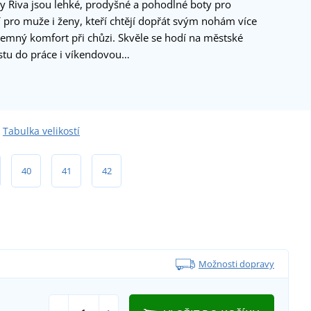
y Riva jsou lehké, prodyšné a pohodlné boty pro
í pro muže i ženy, kteří chtějí dopřát svým nohám více
íjemný komfort při chůzi. Skvěle se hodí na městské
stu do práce i víkendovou…
Tabulka velikostí
40
41
42
Možnosti dopravy