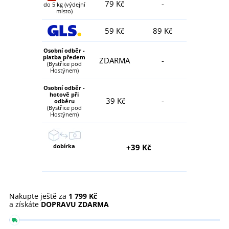
79 Kč
-
do 5 kg (výdejní
místo)
59 Kč
89 Kč
Osobní odběr -
platba předem
ZDARMA
-
(Bystřice pod
Hostýnem)
Osobní odběr -
hotově při
39 Kč
-
odběru
(Bystřice pod
Hostýnem)
dobírka
+39 Kč
Nakupte ještě za
1 799 Kč
a získáte
DOPRAVU ZDARMA