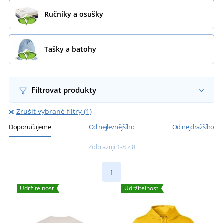
Ručníky a osušky
Tašky a batohy
Filtrovat produkty
Zrušit vybrané filtry (1)
Doporučujeme
Od nejlevnějšího
Od nejdražšího
Zobrazuji 1-8 z 8
1
Udržitelnost
Udržitelnost