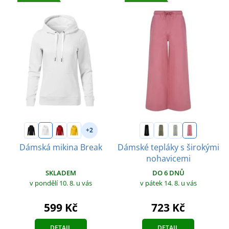
+2
Dámská mikina Break
Dámské tepláky s širokými
nohavicemi
SKLADEM
DO 6 DNŮ
v pondělí 10. 8.
u vás
v pátek 14. 8.
u vás
599 Kč
723 Kč
DETAIL
DETAIL