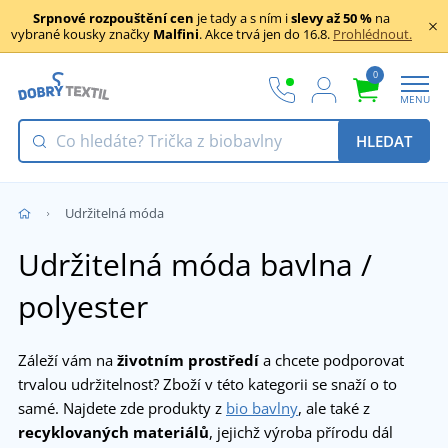
Srpnové rozpouštění cen
je tady a s ním i
slevy až 50 %
na
vybrané kousky značky
Malfini
. Akce trvá jen do 16.8.
Prohlédnout.
0
MENU
HLEDAT
Udržitelná móda
Udržitelná móda bavlna /
polyester
Záleží vám na
životním prostředí
a chcete podporovat
trvalou udržitelnost? Zboží v této kategorii se snaží o to
samé. Najdete zde produkty z
bio bavlny
, ale také z
recyklovaných materiálů
, jejichž výroba přírodu dál