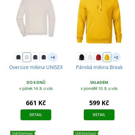
+4
+2
Oversize mikina UNISEX
Pánská mikina Break
DO 6 DNŮ
SKLADEM
v pátek 14. 8.
u vás
v pondělí 10. 8.
u vás
661 Kč
599 Kč
DETAIL
DETAIL
Udržitelnost
Udržitelnost