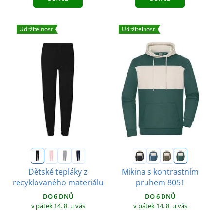
Udržitelnost
Udržitelnost
Dětské tepláky z
Mikina s kontrastním
recyklovaného materiálu
pruhem 8051
DO 6 DNŮ
DO 6 DNŮ
v pátek 14. 8.
u vás
v pátek 14. 8.
u vás