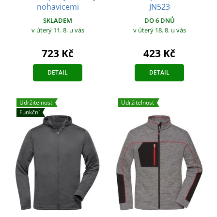
nohavicemi
JN523
SKLADEM
DO 6 DNŮ
v úterý 11. 8.
u vás
v úterý 18. 8.
u vás
723 Kč
423 Kč
DETAIL
DETAIL
Udržitelnost
Udržitelnost
Funkční