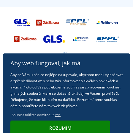
Aby web fungoval, jak má
Aby se Vám u nás co nejlépe nakupovalo, abychom mohli vylepšovat
a zpřehledňovat web nebo Vás informovat o skvělých novinkách a
akcích. Proto od Vás potřebujeme souhlas se zpracováním
cookies
,
tj. malých souborů, které se dočasně ukládají ve Vašem prohlížeči.
Děkujeme, že nám kliknutím na tlačítko „Rozumím“ tento souhlas
Sledujte nás na sociálních sítích
dáte a pomůžete nám tak web zlepšovat.
Souhlas můžete odmítnout
zde
ROZUMÍM
© 2011 - 2026, Dual Trade s.r.o. | Technicky zajišťuje
Simplia.cz
.