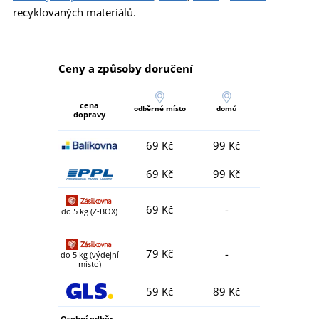
recyklovaných materiálů.
Ceny a způsoby doručení
cena
odběrné místo
domů
dopravy
69 Kč
99 Kč
69 Kč
99 Kč
69 Kč
-
do 5 kg (Z-BOX)
79 Kč
-
do 5 kg (výdejní
místo)
59 Kč
89 Kč
Osobní odběr -