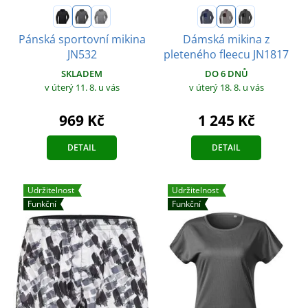
Pánská sportovní mikina
Dámská mikina z
JN532
pleteného fleecu JN1817
SKLADEM
DO 6 DNŮ
v úterý 11. 8.
u vás
v úterý 18. 8.
u vás
969 Kč
1 245 Kč
DETAIL
DETAIL
Udržitelnost
Udržitelnost
Funkční
Funkční