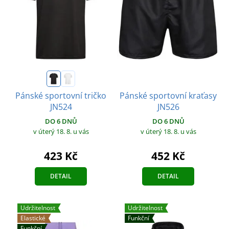
Pánské sportovní kraťasy
Pánské sportovní tričko
JN526
JN524
DO 6 DNŮ
DO 6 DNŮ
v úterý 18. 8.
u vás
v úterý 18. 8.
u vás
452 Kč
423 Kč
DETAIL
DETAIL
Udržitelnost
Udržitelnost
Elastické
Funkční
Funkční