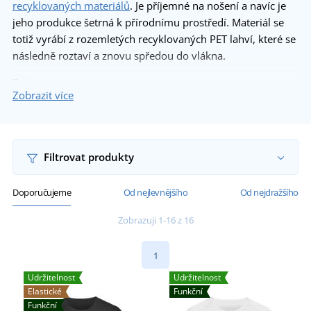
recyklovaných materiálů
. Je příjemné na nošení a navíc je
jeho produkce šetrná k přírodnímu prostředí. Materiál se
totiž vyrábí z rozemletých recyklovaných PET lahví, které se
následně roztaví a znovu spředou do vlákna.
Zobrazit více
Zobrazit více
Filtrovat produkty
Doporučujeme
Od nejlevnějšího
Od nejdražšího
Zobrazuji 1-16 z 16
1
Udržitelnost
Udržitelnost
Elastické
Funkční
Funkční