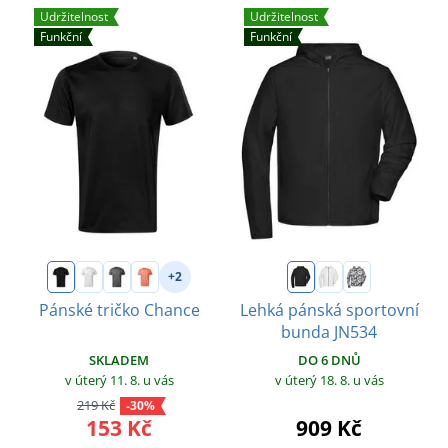
Udržitelnost
Udržitelnost
Funkční
Funkční
+2
Pánské tričko Chance
Lehká pánská sportovní
bunda JN534
SKLADEM
DO 6 DNŮ
v úterý 11. 8.
u vás
v úterý 18. 8.
u vás
219 Kč
-30%
153 Kč
909 Kč