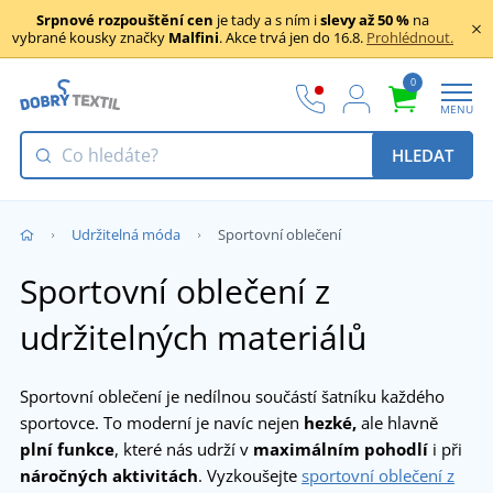
Srpnové rozpouštění cen
je tady a s ním i
slevy až 50 %
na
vybrané kousky značky
Malfini
. Akce trvá jen do 16.8.
Prohlédnout.
0
MENU
HLEDAT
Udržitelná móda
Sportovní oblečení
Sportovní oblečení z
udržitelných materiálů
Sportovní oblečení je nedílnou součástí šatníku každého
sportovce. To moderní je navíc nejen
hezké,
ale hlavně
plní funkce
, které nás udrží v
maximálním pohodlí
i při
náročných aktivitách
. Vyzkoušejte
sportovní oblečení z