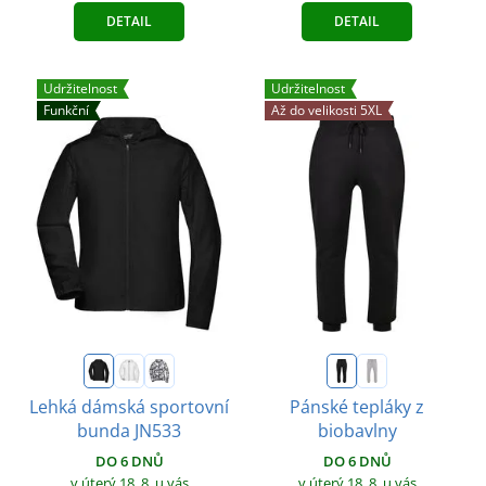
DETAIL
DETAIL
Udržitelnost
Udržitelnost
Funkční
Až do velikosti 5XL
Lehká dámská sportovní
Pánské tepláky z
bunda JN533
biobavlny
DO 6 DNŮ
DO 6 DNŮ
v úterý 18. 8.
u vás
v úterý 18. 8.
u vás