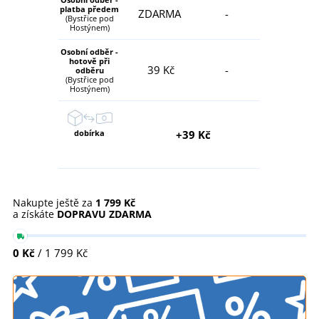
platba předem
ZDARMA
-
(Bystřice pod
Hostýnem)
Osobní odběr -
hotově při
39 Kč
-
odběru
(Bystřice pod
Hostýnem)
dobírka
+39 Kč
Nakupte ještě za
1 799 Kč
a získáte
DOPRAVU ZDARMA
0 Kč
/ 1 799 Kč