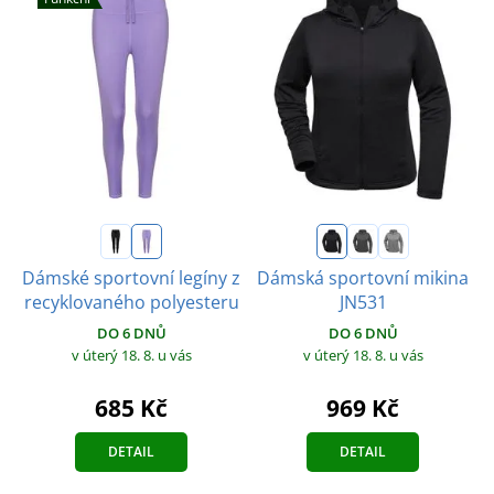
Dámské sportovní legíny z
Dámská sportovní mikina
recyklovaného polyesteru
JN531
DO 6 DNŮ
DO 6 DNŮ
v úterý 18. 8.
u vás
v úterý 18. 8.
u vás
685 Kč
969 Kč
DETAIL
DETAIL