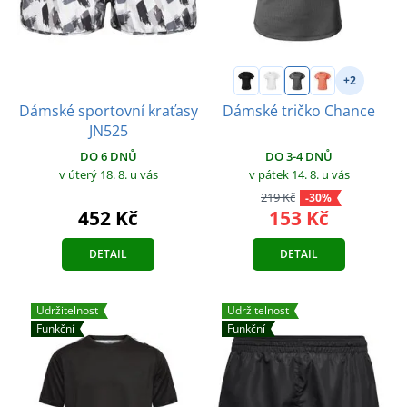
+2
Dámské sportovní kraťasy
Dámské tričko Chance
JN525
DO 6 DNŮ
DO 3-4 DNŮ
v úterý 18. 8.
u vás
v pátek 14. 8.
u vás
219 Kč
-30%
452 Kč
153 Kč
DETAIL
DETAIL
Udržitelnost
Udržitelnost
Funkční
Funkční