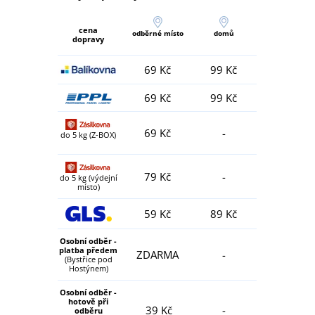
cena
odběrné místo
domů
dopravy
69 Kč
99 Kč
69 Kč
99 Kč
69 Kč
-
do 5 kg (Z-BOX)
79 Kč
-
do 5 kg (výdejní
místo)
59 Kč
89 Kč
Osobní odběr -
platba předem
ZDARMA
-
(Bystřice pod
Hostýnem)
Osobní odběr -
hotově při
39 Kč
-
odběru