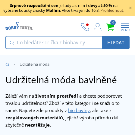
Srpnové rozpouštění cen
je tady a s ním i
slevy až 50 %
na
vybrané kousky značky
Malfini
. Akce trvá jen do 16.8.
Prohlédnout.
0
MENU
HLEDAT
Udržitelná móda
Udržitelná móda bavlněné
Záleží vám na
životním prostředí
a chcete podporovat
trvalou udržitelnost? Zboží v této kategorii se snaží o to
samé. Najdete zde produkty z
bio bavlny
, ale také z
recyklovaných materiálů
, jejichž výroba přírodu dál
zbytečně
nezatěžuje.