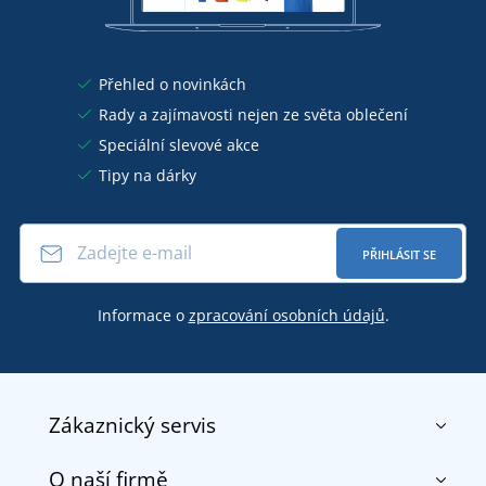
Přehled o novinkách
Rady a zajímavosti nejen ze světa oblečení
Speciální slevové akce
Tipy na dárky
PŘIHLÁSIT SE
Informace o
zpracování osobních údajů
.
Zákaznický servis
O naší firmě
Kontakt