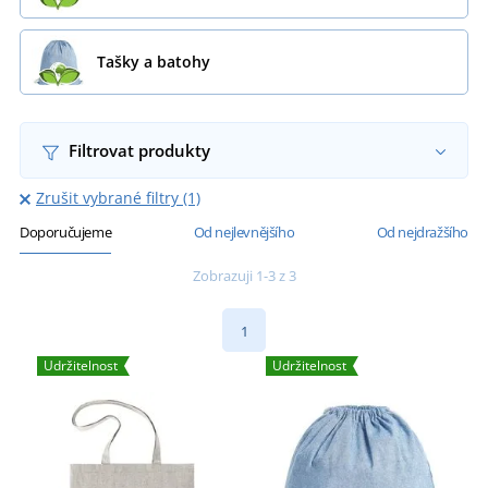
Tašky a batohy
Filtrovat produkty
Zrušit vybrané filtry (1)
Doporučujeme
Od nejlevnějšího
Od nejdražšího
Zobrazuji 1-3 z 3
1
Udržitelnost
Udržitelnost