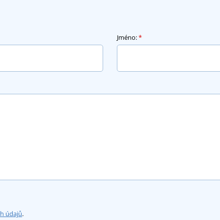
Jméno:
*
ch údajů
.