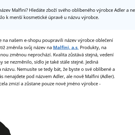
j název Malfini? Hledáte zboží svého oblíbeného výrobce Adler a n
došlo k menší kosmetické úpravě u názvu výrobce.
sme na našem e-shopu poupravili název výrobce oblečení
otiž změnila svůj název na
Malfini, a.s
.
Produkty, na
žádnou změnou neprochází. Kvalita zůstává stejná, vedení
y se nezměnilo, sídlo je také stále stejné. Jediná
 názvu. Nemusíte se tedy bát, že byste o své oblíbené a
 nás nenajdete pod názvem Adler, ale nově Malfini (Adler).
ela zmizí a zůstane pouze nové jméno výrobce -