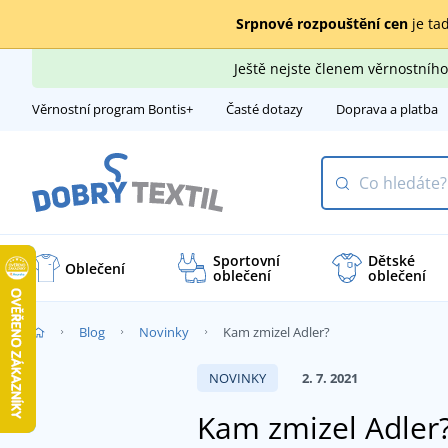
Srpnové rozpouštění cen
je tad
Ještě nejste členem věrnostní
Věrnostní program Bontis+
Časté dotazy
Doprava a platba
Sportovní
Dětské
Oblečení
oblečení
oblečení
Blog
Novinky
Kam zmizel Adler?
NOVINKY
2. 7. 2021
Kam zmizel Adler