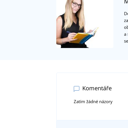
M
D
z
o
a
s
Komentáře
Zatím žádné názory