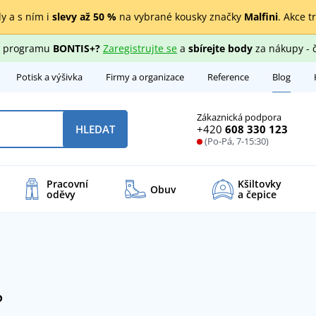
y a s ním i
slevy až 50 %
na vybrané kousky značky
Malfini
. Akce t
ho programu
BONTIS+?
Zaregistrujte se
a
sbírejte body
za nákupy - 
Potisk a výšivka
Firmy a organizace
Reference
Blog
Zákaznická podpora
+420
608 330 123
HLEDAT
(Po-Pá, 7-15:30)
Pracovní
Kšiltovky
Obuv
oděvy
a čepice
?