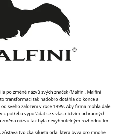
la po změně názvů svých značek (Malfini, Malfini
tuto transformaci tak nadobro dotáhla do konce a
a od svého založení v roce 1999. Aby firma mohla dále
víc potřeba vypořádat se s vlastnictvím ochranných
a změna názvu tak byla nevyhnutelným rozhodnutím.
í, zůstává typická silueta orla, která bývá pro mnohé