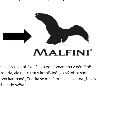
duchá jazyková hříčka. Slovo Adler znamená v němčině
pro orla, ale tentokrát v kreolštině. Jak výrobce sám
první kampaně „Značka se mění, orel zůstává“ na „Název
řídla do světa.