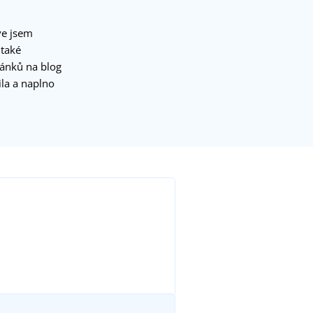
ve jsem
 také
lánků na blog
la a naplno