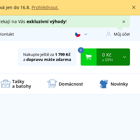
rvá jen do 16.8.
Prohlédnout.
čekají na Vás
exkluzivní výhody
!
Kontakt
Můj účet
0
0 Kč
Nakupte ještě za
1 799 Kč
a
dopravu máte zdarma
s DPH
Tašky
Domácnost
Novinky
a batohy