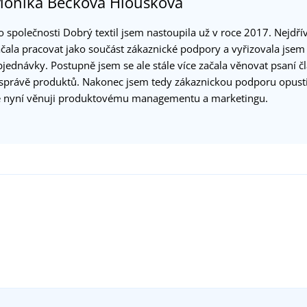
onika Bečková Hloušková
o společnosti Dobrý textil jsem nastoupila už v roce 2017. Nejdří
ačala pracovat jako součást zákaznické podpory a vyřizovala jsem
bjednávky. Postupně jsem se ale stále více začala věnovat psaní č
 správě produktů. Nakonec jsem tedy zákaznickou podporu opusti
e nyní věnuji produktovému managementu a marketingu.