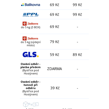
69 Kč
99 Kč
69 Kč
99 Kč
69 Kč
-
do 5 kg (Z-BOX)
79 Kč
-
do 5 kg (výdejní
místo)
59 Kč
89 Kč
Osobní odběr -
platba předem
ZDARMA
-
(Bystřice pod
Hostýnem)
Osobní odběr -
hotově při
39 Kč
-
odběru
(Bystřice pod
Hostýnem)