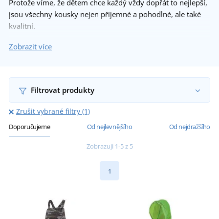
Protože víme, že dětem chce každý vždy dopřát to nejlepší,
jsou všechny kousky nejen příjemné a pohodlné, ale také
kvalitní.
Dopřejte dětem dárek, který je potěší a stane se součástí
Zobrazit více
jejich každodenní radosti.
Filtrovat produkty
Zrušit vybrané filtry (1)
Doporučujeme
Od nejlevnějšího
Od nejdražšího
Zobrazuji 1-5 z 5
1