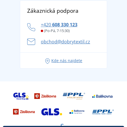
Vrácení zboží a reklamace
Objevte TEE JAYS - prémiovou dánskou značku s
DobrýTextil pro firmy a organizace
Zákaznická podpora
Potisk a výšivka
tradicí od roku 1976
Blog
Zásady ochrany osobních údajů
Jak zvládnout horké letní dny v pohodě a bezpečí
+420
608 330 123
Affiliate
Věrnostní program BONTIS +
Letní dobrodružství začíná balením aneb připravte
(Po-Pá, 7-15:30)
Kariéra
se na dovolenou bez starostí
obchod@dobrytextil.cz
Tipy na svěží outfity pro pohodové léto
Oblíbené tričko City v hlavní roli: outfity pro každou
Kde nás najdete
příležitost!