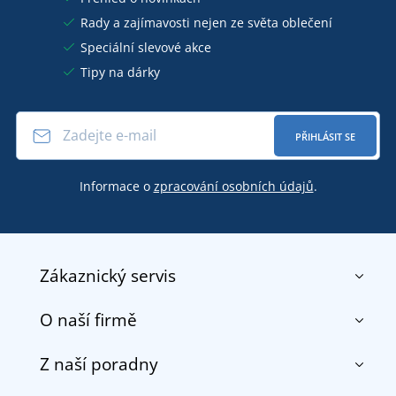
Rady a zajímavosti nejen ze světa oblečení
Speciální slevové akce
Tipy na dárky
PŘIHLÁSIT SE
Informace o
zpracování osobních údajů
.
Zákaznický servis
O naší firmě
Kontakt
Obchodní podmínky
Z naší poradny
O nás
Doprava a platba
Reference