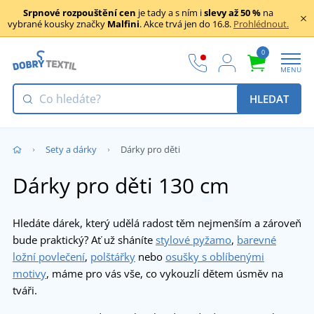
Srpnové rozpouštění cen
je tady a s ním i
slevy až 50 %
na
vybrané kousky značky
Malfini
. Akce trvá jen do 16.8.
Prohlédnout.
0
MENU
HLEDAT
Sety a dárky
Dárky pro děti
Dárky pro děti 130 cm
Hledáte dárek, který udělá radost těm nejmenším a zároveň
bude praktický? Ať už sháníte
stylové pyžamo
,
barevné
ložní povlečení
,
polštářky
nebo
osušky s oblíbenými
motivy
, máme pro vás vše, co vykouzlí dětem úsměv na
tváři.