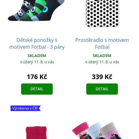
Dětské ponožky s
Prostěradlo s motivem
motivem Fotbal - 3 páry
Fotbal
SKLADEM
SKLADEM
v úterý 11. 8.
u vás
v úterý 11. 8.
u vás
176 Kč
339 Kč
DETAIL
DETAIL
Vyrobeno v ČR