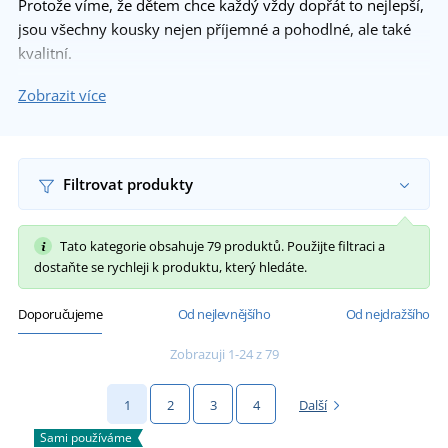
Protože víme, že dětem chce každý vždy dopřát to nejlepší,
jsou všechny kousky nejen příjemné a pohodlné, ale také
kvalitní.
Dopřejte dětem dárek, který je potěší a stane se součástí
Zobrazit více
jejich každodenní radosti.
Filtrovat produkty
Tato kategorie obsahuje 79 produktů. Použijte filtraci a
dostaňte se rychleji k produktu, který hledáte.
Doporučujeme
Od nejlevnějšího
Od nejdražšího
Zobrazuji 1-24 z 79
1
2
3
4
Další
Sami používáme