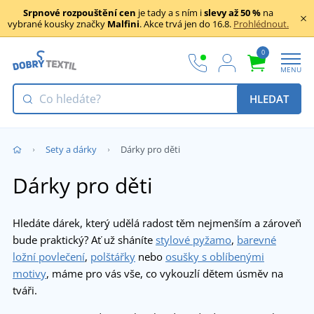
Srpnové rozpouštění cen
je tady a s ním i
slevy až 50 %
na
vybrané kousky značky
Malfini
. Akce trvá jen do 16.8.
Prohlédnout.
0
MENU
HLEDAT
Sety a dárky
Dárky pro děti
Dárky pro děti
Hledáte dárek, který udělá radost těm nejmenším a zároveň
bude praktický? Ať už sháníte
stylové pyžamo
,
barevné
ložní povlečení
,
polštářky
nebo
osušky s oblíbenými
motivy
, máme pro vás vše, co vykouzlí dětem úsměv na
tváři.