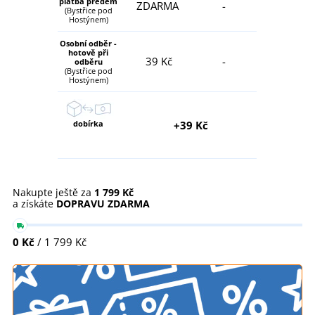
platba předem
ZDARMA
-
(Bystřice pod
Hostýnem)
Osobní odběr -
hotově při
39 Kč
-
odběru
(Bystřice pod
Hostýnem)
dobírka
+39 Kč
Nakupte ještě za
1 799 Kč
a získáte
DOPRAVU ZDARMA
0 Kč
/ 1 799 Kč