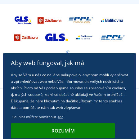
Aby web fungoval, jak má
Aby se Vám u nás co nejlépe nakupovalo, abychom mohli vylepšovat
a zpřehledňovat web nebo Vás informovat o skvělých novinkách a
akcích. Proto od Vás potřebujeme souhlas se zpracováním
cookies
,
tj. malých souborů, které se dočasně ukládají ve Vašem prohlížeči.
Děkujeme, že nám kliknutím na tlačítko „Rozumím“ tento souhlas
Sledujte nás na sociálních sítích
dáte a pomůžete nám tak web zlepšovat.
Souhlas můžete odmítnout
zde
ROZUMÍM
© 2011 - 2026, Dual Trade s.r.o. | Technicky zajišťuje
Simplia.cz
.