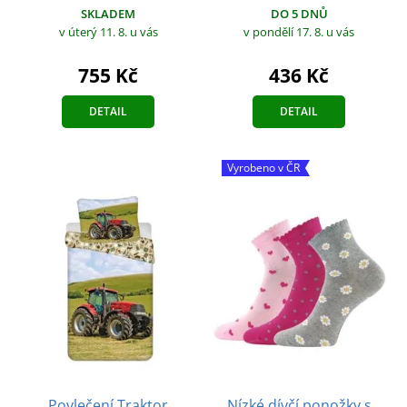
DO 5 DNŮ
SKLADEM
v pondělí 17. 8.
u vás
v úterý 11. 8.
u vás
436 Kč
755 Kč
DETAIL
DETAIL
Vyrobeno v ČR
Povlečení Traktor
Nízké dívčí ponožky s