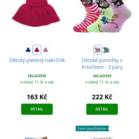
Dětský pletený nákrčník
Dětské ponožky s
Krtečkem - 3 páry
SKLADEM
SKLADEM
v úterý 11. 8.
u vás
v úterý 11. 8.
u vás
163 Kč
222 Kč
DETAIL
DETAIL
Sami používáme