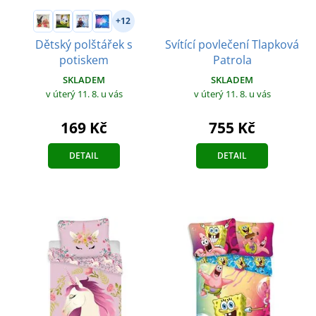
+12
Svítící povlečení Tlapková
Dětský polštářek s
Patrola
potiskem
SKLADEM
SKLADEM
v úterý 11. 8.
u vás
v úterý 11. 8.
u vás
755 Kč
169 Kč
DETAIL
DETAIL