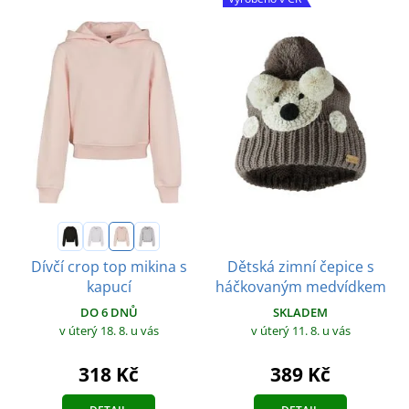
Dětská zimní čepice s
Dívčí crop top mikina s
háčkovaným medvídkem
kapucí
SKLADEM
DO 6 DNŮ
v úterý 11. 8.
u vás
v úterý 18. 8.
u vás
389 Kč
318 Kč