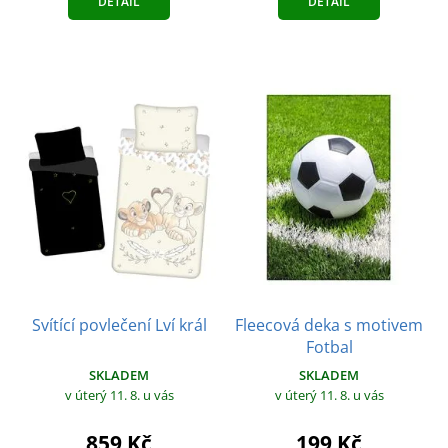
DETAIL
DETAIL
Svítící povlečení Lví král
Fleecová deka s motivem
Fotbal
SKLADEM
SKLADEM
v úterý 11. 8.
u vás
v úterý 11. 8.
u vás
859 Kč
199 Kč