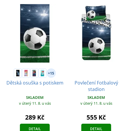
+15
Povlečení Fotbalový
Dětská osuška s potiskem
stadion
SKLADEM
SKLADEM
v úterý 11. 8.
u vás
v úterý 11. 8.
u vás
289 Kč
555 Kč
DETAIL
DETAIL