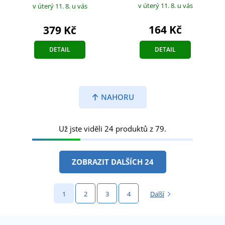
v úterý 11. 8.
u vás
v úterý 11. 8.
u vás
164 Kč
379 Kč
DETAIL
DETAIL
NAHORU
Už jste viděli 24 produktů z 79.
ZOBRAZIT DALŠÍCH 24
1
2
3
4
Další