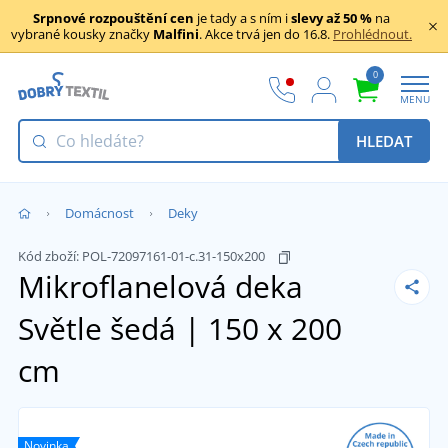
Srpnové rozpouštění cen
je tady a s ním i
slevy až 50 %
na
vybrané kousky značky
Malfini
. Akce trvá jen do 16.8.
Prohlédnout.
0
MENU
HLEDAT
Domácnost
Deky
Kód zboží:
POL-72097161-01-c.31-150x200
Mikroflanelová deka
Světle šedá | 150 x 200
cm
Novinka