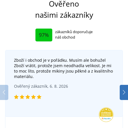
Ověřeno
našimi zákazníky
zákazníků doporučuje
97%
náš obchod
Zboží i obchod je v pořádku. Musím ale bohužel
Zboží vrátit, protože jsem neodhadla velikost. Je mi
to moc líto, protože mikiny jsou pěkné a z kvalitního
materiálu.
Mikroplyšová deka s beránkem
Ověřený zákazník, 6. 8. 2026
SKLADEM
v pondělí 10. 8.
u vás
619 Kč