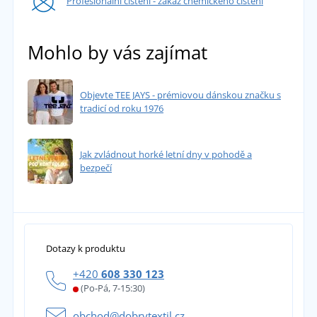
Profesionální čištění - zákaz chemického čistění
Mohlo by vás zajímat
Objevte TEE JAYS - prémiovou dánskou značku s
tradicí od roku 1976
Jak zvládnout horké letní dny v pohodě a
bezpečí
Dotazy k produktu
+420
608 330 123
(Po-Pá, 7-15:30)
obchod@dobrytextil.cz