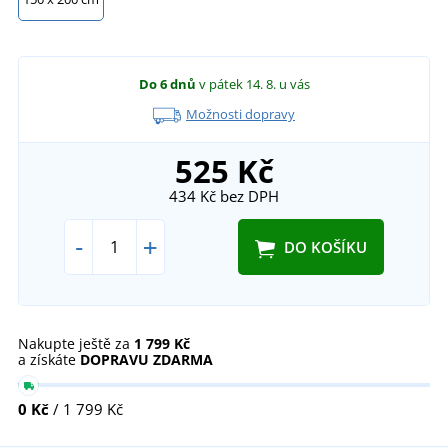
Do 6 dnů
v pátek 14. 8.
u vás
Možnosti dopravy
525 Kč
434 Kč
bez DPH
-
+
DO KOŠÍKU
Nakupte ještě za
1 799 Kč
a získáte
DOPRAVU ZDARMA
0 Kč
/ 1 799 Kč