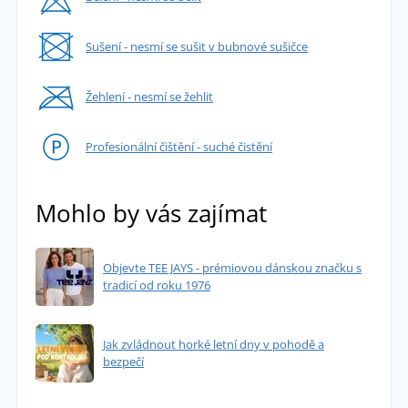
Sušení - nesmí se sušit v bubnové sušičce
Žehlení - nesmí se žehlit
Profesionální čištění - suché čistění
Mohlo by vás zajímat
Objevte TEE JAYS - prémiovou dánskou značku s
tradicí od roku 1976
Jak zvládnout horké letní dny v pohodě a
bezpečí