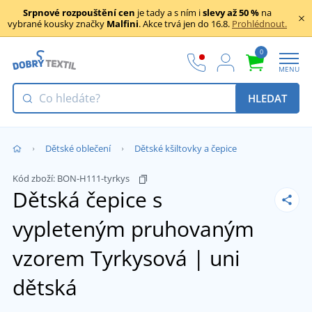
Srpnové rozpouštění cen
je tady a s ním i
slevy až 50 %
na
vybrané kousky značky
Malfini
. Akce trvá jen do 16.8.
Prohlédnout.
0
MENU
HLEDAT
Dětské oblečení
Dětské kšiltovky a čepice
Kód zboží:
BON-H111-tyrkys
Dětská čepice s
vypleteným pruhovaným
vzorem
Tyrkysová | uni
dětská