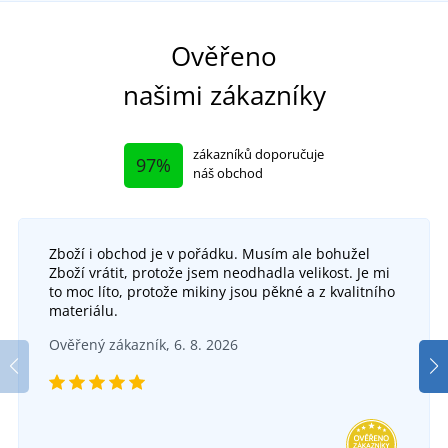
Vy
Ověřeno
našimi zákazníky
zákazníků doporučuje
97%
náš obchod
Zboží i obchod je v pořádku. Musím ale bohužel
Zboží vrátit, protože jsem neodhadla velikost. Je mi
Dětský pletený nákrčník
to moc líto, protože mikiny jsou pěkné a z kvalitního
materiálu.
Dětská zimní čepice s háčkovaným medvídkem
SKLADEM
Ověřený zákazník, 6. 8. 2026
v pondělí 10. 8.
u vás
SKLADEM
163 Kč
v pondělí 10. 8.
u vás
DETAIL