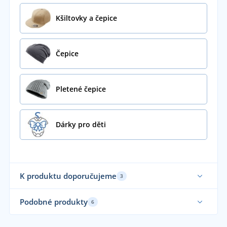
Kšiltovky a čepice
Čepice
Pletené čepice
Dárky pro děti
K produktu doporučujeme
3
Vyrobeno v ČR
Vy
Podobné produkty
6
Vyrobeno v ČR
Vy