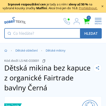
Srpnové rozpouštění cen
je tady a s ním i
slevy až 50 %
na
vybrané kousky značky
Malfini
. Akce trvá jen do 16.8.
Prohlédnout.
0
MENU
HLEDAT
Dětské oblečení
Dětské mikiny
Kód zboží:
LS-NE-O33001
Dětská mikina bez kapuce
z organické Fairtrade
bavlny
Černá
Fair Trade