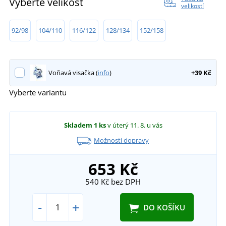
Vyberte velikost
velikostí
92/98
104/110
116/122
128/134
152/158
Voňavá visačka (
info
)
+39 Kč
Vyberte variantu
Skladem
1 ks
v úterý 11. 8.
u vás
Možnosti dopravy
653 Kč
540 Kč
bez DPH
-
+
DO KOŠÍKU