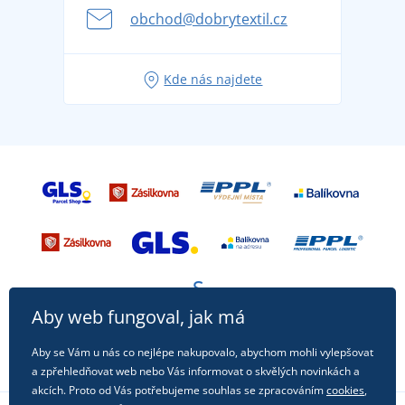
se na dovolenou bez starostí
obchod@dobrytextil.cz
Tipy na svěží outfity pro pohodové léto
Oblíbené tričko City v hlavní roli: outfity pro každou
Kde nás najdete
příležitost!
Aby web fungoval, jak má
Aby se Vám u nás co nejlépe nakupovalo, abychom mohli vylepšovat
a zpřehledňovat web nebo Vás informovat o skvělých novinkách a
akcích. Proto od Vás potřebujeme souhlas se zpracováním
cookies
,