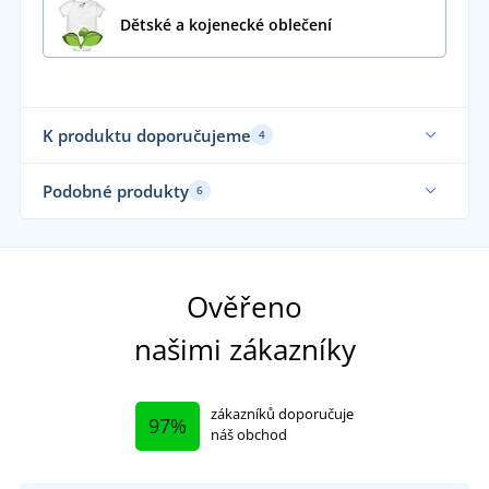
Dětské a kojenecké oblečení
K produktu doporučujeme
4
Fair Trade
Fa
Podobné produkty
6
Udržitelnost
Udr
Až do velikosti 5XL
Udržitelnost
Ověřeno
našimi zákazníky
zákazníků doporučuje
97%
náš obchod