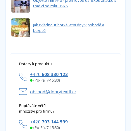
Objevte TEE JAYS - prémiovou dánskou značku s
tradicí od roku 1976
Jak zvládnout horké letní dny v pohodě a
bezpečí
Dotazy k produktu
+420
608 330 123
(Po-Pá, 7-15:30)
obchod@dobrytextil.cz
Poptáváte větší
množství pro firmu?
+420
703 144 599
(Po-Pá, 7-15:30)