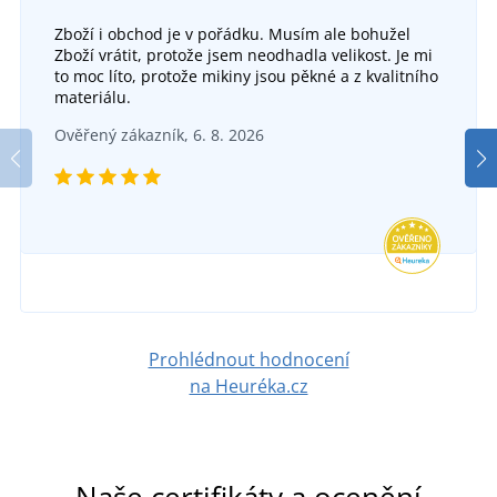
Zboží i obchod je v pořádku. Musím ale bohužel
+26
Zboží vrátit, protože jsem neodhadla velikost. Je mi
Mikina z organické Fairtrade bavlny
Dá
to moc líto, protože mikiny jsou pěkné a z kvalitního
+15
materiálu.
Dětská mikina na zip z biobavlny 8026k
SKLADEM
Ověřený zákazník, 6. 8. 2026
v úterý 11. 8.
u vás
SKLADEM
859 Kč
v úterý 11. 8.
u vás
DETAIL
735 Kč
DETAIL
Prohlédnout hodnocení
na Heuréka.cz
Naše certifikáty a ocenění