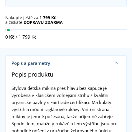
Nakupte ještě za
1 799 Kč
a získáte
DOPRAVU ZDARMA
0 Kč
/ 1 799 Kč
Popis a parametry
Popis produktu
Stylová dětská mikina přes hlavu bez kapuce je
vyrobená v klasickém volnějším střihu z kvalitní
organické bavlny s Fairtrade certifikací. Má kulatý
výstřih a módní raglánové rukávy. Vnitřní strana
mikiny je jemně počesaná, takže příjemně zahřeje.
Spodní lem, manžety rukávů a lem výstřihu jsou pro
pohodlné nošení z pružného žebrovaného úpletu.