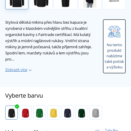
dalších
Stylová dětská mikina přes hlavu bez kapuce je
vyrobená v klasickém volnějším střihu z kvalitní
organické bavlny s Fairtrade certifikací. Má kulatý
výstřih a módní raglánové rukávy. Vnitřní strana
Na tento
mikiny je jemně počesaná, takže příjemně zahřeje.
produkt
Spodní lem, manžety rukávů a lem výstřihu jsou
nabízíme
pro…
také potisk
a výšivku
Zobrazit více
Vyberte barvu
Tabulka