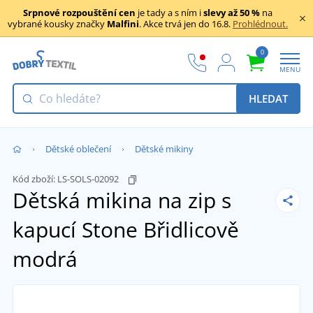
Srpnové rozpouštění cen
je tady a s ním i
slevy až 50 %
na
vybrané kousky značky
Malfini
. Akce trvá jen do 16.8.
Prohlédnout.
0
MENU
HLEDAT
Dětské oblečení
Dětské mikiny
Kód zboží:
LS-SOLS-02092
Dětská mikina na zip s
kapucí Stone
Břidlicově
modrá