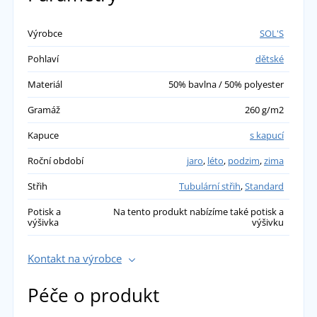
Výrobce
SOL'S
Pohlaví
dětské
Materiál
50% bavlna / 50% polyester
Gramáž
260 g/m2
Kapuce
s kapucí
Roční období
jaro
,
léto
,
podzim
,
zima
Střih
Tubulární střih
,
Standard
Potisk a
Na tento produkt nabízíme také potisk a
výšivka
výšivku
Kontakt na výrobce
Péče o produkt