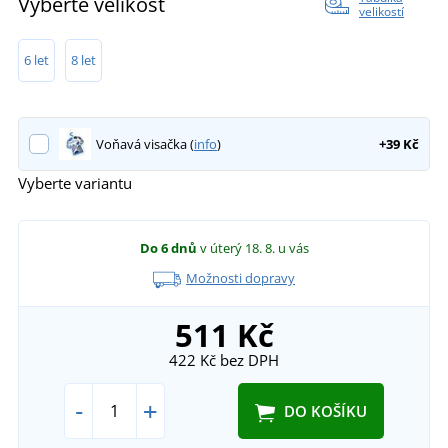
Vyberte velikost
velikostí
6 let
8 let
Voňavá visačka (
info
)
+39 Kč
Vyberte variantu
Do 6 dnů
v úterý 18. 8.
u vás
Možnosti dopravy
511 Kč
422 Kč
bez DPH
-
+
DO KOŠÍKU