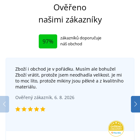
Ověřeno
našimi zákazníky
zákazníků doporučuje
97%
náš obchod
Zboží i obchod je v pořádku. Musím ale bohužel
Zboží vrátit, protože jsem neodhadla velikost. Je mi
to moc líto, protože mikiny jsou pěkné a z kvalitního
+15
materiálu.
Dětská mikina na zip z biobavlny 8026k
Ověřený zákazník, 6. 8. 2026
SKLADEM
v úterý 11. 8.
u vás
735 Kč