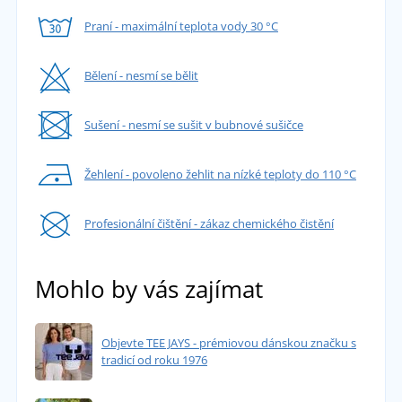
Praní - maximální teplota vody 30 °C
Bělení - nesmí se bělit
Sušení - nesmí se sušit v bubnové sušičce
Žehlení - povoleno žehlit na nízké teploty do 110 °C
Profesionální čištění - zákaz chemického čistění
Mohlo by vás zajímat
Objevte TEE JAYS - prémiovou dánskou značku s
tradicí od roku 1976