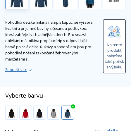
dalších
Pohodlná dětská mikina na zip s kapucí se vyrábí z
kvaitní a příjemné bavlny s česanou podšívkou,
která zahřeje i v chladnějších dnech. Pro snazší
oblékání má mikina propínací zip v odpovídající
Na tento
barvě po celé délce. Rukávy a spodní lem jsou pro
produkt
pohodlné nošení zakončené žebrovanými
nabízíme
manžetami s…
také potisk
a výšivku
Zobrazit více
Vyberte barvu
Tabulka