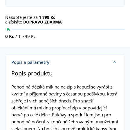
Nakupte ještě za
1 799 Kč
a získáte
DOPRAVU ZDARMA
0 Kč
/ 1 799 Kč
Popis a parametry
Popis produktu
Pohodlná dětská mikina na zip s kapucí se vyrábí z
kvaitní a příjemné bavlny s česanou podšívkou, která
zahřeje i v chladnějších dnech. Pro snazší
oblékání má mikina propínací zip v odpovídající
barvě po celé délce. Rukávy a spodní lem jsou pro
pohodlné nošení zakončené žebrovanými manžetami
s elastanem. Na bocích jsou dvě praktické kapsy typu