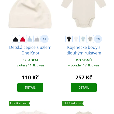
+4
+4
Dětská čepice s uzlem
Kojenecké body s
One Knot
dlouhým rukávem
SKLADEM
DO 6 DNŮ
v úterý 11. 8.
u vás
v pondělí 17. 8.
u vás
110 Kč
257 Kč
DETAIL
DETAIL
Udržitelnost
Udržitelnost