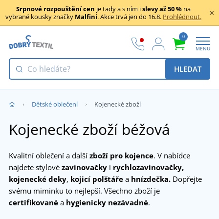
Srpnové rozpouštění cen
je tady a s ním i
slevy až 50 %
na
vybrané kousky značky
Malfini
. Akce trvá jen do 16.8.
Prohlédnout.
0
MENU
HLEDAT
Dětské oblečení
Kojenecké zboží
Kojenecké zboží béžová
Kvalitní oblečení a další
zboží pro kojence
. V nabídce
najdete stylové
zavinovačky
i
rychlozavinovačky,
kojenecké deky
,
kojicí polštáře
a
hnízdečka.
Dopřejte
svému miminku to nejlepší. Všechno zboží je
certifikované
a
hygienicky nezávadné
.