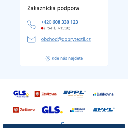
Objevte TEE JAYS - prémiovou dánskou značku s
DobrýTextil pro firmy a organizace
Zákaznická podpora
Potisk a výšivka
tradicí od roku 1976
Blog
Zásady ochrany osobních údajů
Jak zvládnout horké letní dny v pohodě a bezpečí
+420
608 330 123
Affiliate
Věrnostní program BONTIS +
Letní dobrodružství začíná balením aneb připravte
(Po-Pá, 7-15:30)
Kariéra
se na dovolenou bez starostí
obchod@dobrytextil.cz
Tipy na svěží outfity pro pohodové léto
Oblíbené tričko City v hlavní roli: outfity pro každou
Kde nás najdete
příležitost!