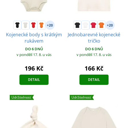
+20
+20
Kojenecké body s krátkým
Jednobarevné kojenecké
rukávem
tričko
DO 6 DNŮ
DO 6 DNŮ
v pondělí 17. 8.
u vás
v pondělí 17. 8.
u vás
196 Kč
166 Kč
DETAIL
DETAIL
Udržitelnost
Udržitelnost