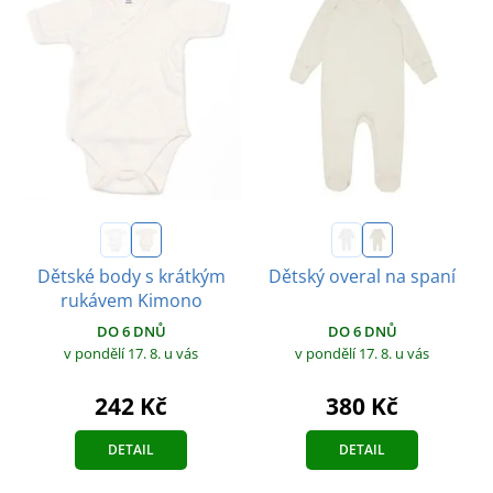
Dětské body s krátkým
Dětský overal na spaní
rukávem Kimono
DO 6 DNŮ
DO 6 DNŮ
v pondělí 17. 8.
u vás
v pondělí 17. 8.
u vás
380 Kč
242 Kč
DETAIL
DETAIL