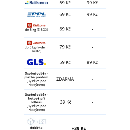
69 Kč
99 Kč
69 Kč
99 Kč
69 Kč
-
do 5 kg (Z-BOX)
79 Kč
-
do 5 kg (výdejní
místo)
59 Kč
89 Kč
Osobní odběr -
platba předem
ZDARMA
-
(Bystřice pod
Hostýnem)
Osobní odběr -
hotově při
39 Kč
-
odběru
(Bystřice pod
Hostýnem)
dobírka
+39 Kč