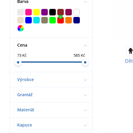
Barva
Cena
73 Kč
585 Kč
Dět
Výrobce
Gramáž
Materiál
Kapuce