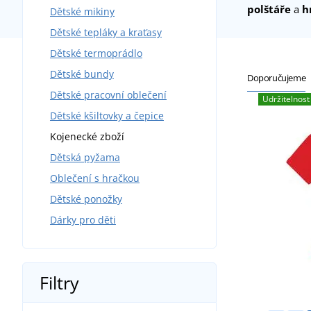
polštáře
a
h
Dětské mikiny
Dětské tepláky a kraťasy
Dětské termoprádlo
Dětské bundy
Doporučujeme
Dětské pracovní oblečení
Udržitelnost
Dětské kšiltovky a čepice
Kojenecké zboží
Dětská pyžama
Oblečení s hračkou
Dětské ponožky
Dárky pro děti
Filtry