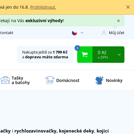
rvá jen do 16.8.
Prohlédnout.
čekají na Vás
exkluzivní výhody
!
Kontakt
Můj účet
0
0 Kč
Nakupte ještě za
1 799 Kč
a
dopravu máte zdarma
s DPH
Tašky
Domácnost
Novinky
a batohy
vačky
i
rychlozavinovačky,
kojenecké deky
,
kojicí