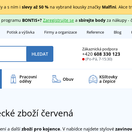
y a s ním i
slevy až 50 %
na vybrané kousky značky
Malfini
. Akce t
ho programu
BONTIS+?
Zaregistrujte se
a
sbírejte body
za nákupy - 
Potisk a výšivka
Firmy a organizace
Reference
Blog
Zákaznická podpora
+420
608 330 123
HLEDAT
(Po-Pá, 7-15:30)
Pracovní
Kšiltovky
Obuv
oděvy
a čepice
cké zboží červená
čení a další
zboží pro kojence
. V nabídce najdete stylové
zavino