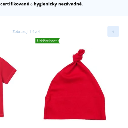
e
certifikované
a
hygienicky nezávadné
.
Zobrazuji 1-4 z 4
1
Udržitelnost