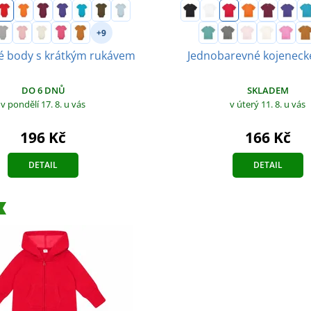
+9
é body s krátkým rukávem
Jednobarevné kojenecké
DO 6 DNŮ
SKLADEM
v pondělí 17. 8.
u vás
v úterý 11. 8.
u vás
196 Kč
166 Kč
DETAIL
DETAIL