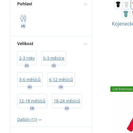
Pohlaví
Kojeneck
(4)
Velikost
2-3 roky
0-3 měsíce
(2)
(2)
3-6 měsíců
6-12 měsíců
(2)
(3)
Udržitelnost
12-18 měsíců
18-24 měsíců
(3)
(3)
Dalších (11)