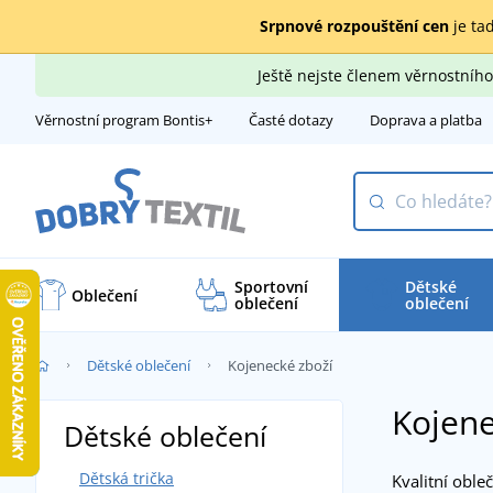
Srpnové rozpouštění cen
je tad
Ještě nejste členem věrnostní
Věrnostní program Bontis+
Časté dotazy
Doprava a platba
Sportovní
Dětské
Oblečení
oblečení
oblečení
Dětské oblečení
Kojenecké zboží
Kojene
Dětské oblečení
Dětská trička
Kvalitní oble