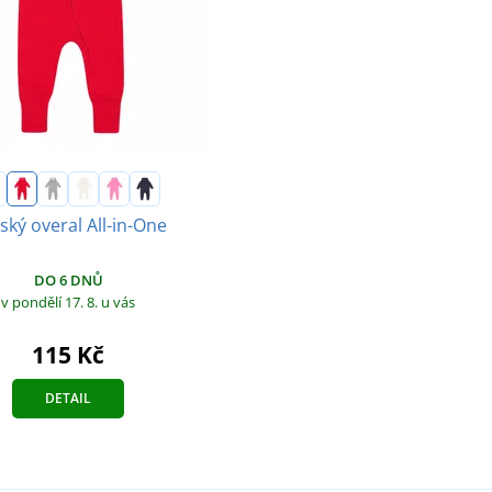
ský overal All-in-One
DO 6 DNŮ
v pondělí 17. 8.
u vás
115 Kč
DETAIL