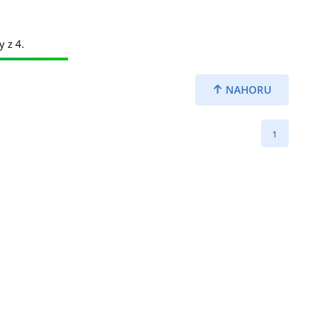
y z 4.
NAHORU
1