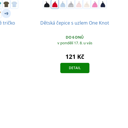
+9
Dětská čepice s uzlem One Knot
 tričko
DO 6 DNŮ
v pondělí 17. 8.
u vás
121 Kč
DETAIL