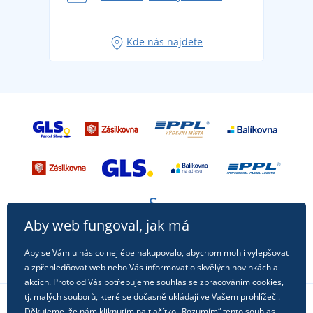
Tipy na svěží outfity pro pohodové léto
Oblíbené tričko City v hlavní roli: outfity pro každou
Kde nás najdete
příležitost!
Aby web fungoval, jak má
Aby se Vám u nás co nejlépe nakupovalo, abychom mohli vylepšovat
a zpřehledňovat web nebo Vás informovat o skvělých novinkách a
akcích. Proto od Vás potřebujeme souhlas se zpracováním
cookies
,
tj. malých souborů, které se dočasně ukládají ve Vašem prohlížeči.
Děkujeme, že nám kliknutím na tlačítko „Rozumím“ tento souhlas