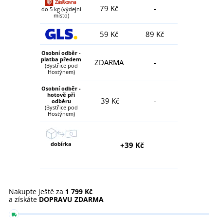
79 Kč
-
do 5 kg (výdejní
místo)
59 Kč
89 Kč
Osobní odběr -
platba předem
ZDARMA
-
(Bystřice pod
Hostýnem)
Osobní odběr -
hotově při
39 Kč
-
odběru
(Bystřice pod
Hostýnem)
dobírka
+39 Kč
Nakupte ještě za
1 799 Kč
a získáte
DOPRAVU ZDARMA