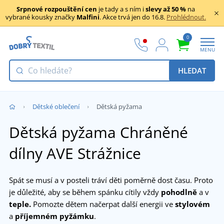
Srpnové rozpouštění cen
je tady a s ním i
slevy až 50 %
na
vybrané kousky značky
Malfini
. Akce trvá jen do 16.8.
Prohlédnout.
0
MENU
HLEDAT
Dětské oblečení
Dětská pyžama
Dětská pyžama Chráněné
dílny AVE Strážnice
Spát se musí a v posteli tráví děti poměrně dost času. Proto
je důležité, aby se během spánku cítily vždy
pohodlně
a v
teple.
Pomozte dětem načerpat další energii ve
stylovém
a
příjemném pyžámku
.