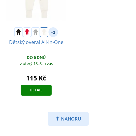
+2
Dětský overal All-in-One
DO 6 DNŮ
v úterý 18. 8.
u vás
115 Kč
DETAIL
NAHORU