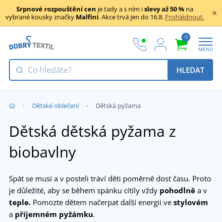
Srpnové rozpouštění cen
je tady a s ním i
slevy až 50 %
na
vybrané kousky značky
Malfini
. Akce trvá jen do 16.8.
Prohlédnout.
0
MENU
HLEDAT
Dětské oblečení
Dětská pyžama
Dětská dětská pyžama z
biobavlny
Spát se musí a v posteli tráví děti poměrně dost času. Proto
je důležité, aby se během spánku cítily vždy
pohodlně
a v
teple.
Pomozte dětem načerpat další energii ve
stylovém
a
příjemném pyžámku
.