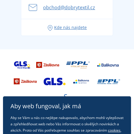
se na dovolenou bez starostí
obchod@dobrytextil.cz
Tipy na svěží outfity pro pohodové léto
Oblíbené tričko City v hlavní roli: outfity pro každou
Kde nás najdete
příležitost!
Aby web fungoval, jak má
Aby se Vám u nás co nejlépe nakupovalo, abychom mohli vylepšovat
a zpřehledňovat web nebo Vás informovat o skvělých novinkách a
akcích. Proto od Vás potřebujeme souhlas se zpracováním
cookies
,