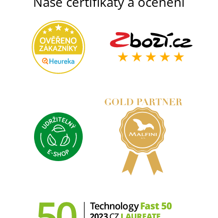
Naše certifikáty a ocenění