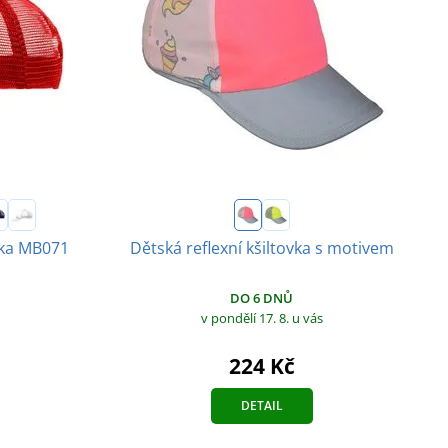
vka MB071
Dětská reflexní kšiltovka s motivem
DO 6 DNŮ
v pondělí 17. 8.
u vás
224 Kč
DETAIL