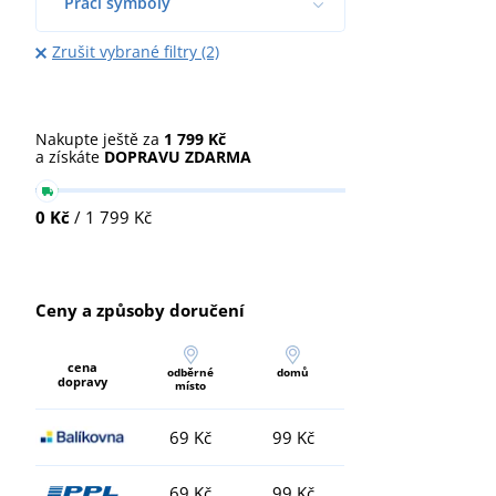
Prací symboly
Zrušit vybrané filtry (2)
Nakupte ještě za
1 799 Kč
a získáte
DOPRAVU ZDARMA
0 Kč
/ 1 799 Kč
Ceny a způsoby doručení
cena
odběrné
domů
dopravy
místo
69 Kč
99 Kč
69 Kč
99 Kč