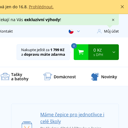
rvá jen do 16.8.
Prohlédnout.
čekají na Vás
exkluzivní výhody
!
Kontakt
Můj účet
0
0 Kč
Nakupte ještě za
1 799 Kč
a
dopravu máte zdarma
s DPH
Tašky
Domácnost
Novinky
a batohy
Máme čepice pro jednotlivce i
celé školy