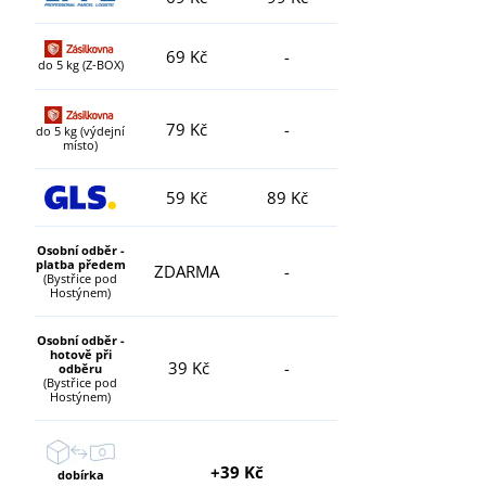
69 Kč
-
do 5 kg (Z-BOX)
79 Kč
-
do 5 kg (výdejní
místo)
59 Kč
89 Kč
Osobní odběr -
platba předem
ZDARMA
-
(Bystřice pod
Hostýnem)
Osobní odběr -
hotově při
39 Kč
-
odběru
(Bystřice pod
Hostýnem)
+39 Kč
dobírka