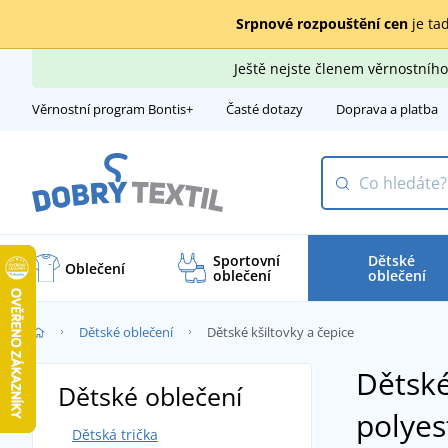
Srpnové rozpouštění cen
je tad
Ještě nejste členem věrnostní
Věrnostní program Bontis+
Časté dotazy
Doprava a platba
Sportovní
Dětské
Oblečení
oblečení
oblečení
Dětské oblečení
Dětské kšiltovky a čepice
Dětské
Dětské oblečení
polyes
Dětská trička