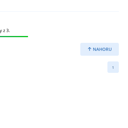
y z 3.
NAHORU
1