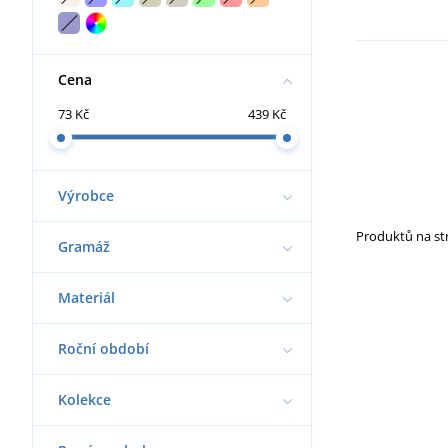
Cena
73 Kč
439 Kč
Výrobce
Produktů na s
Gramáž
Materiál
Roční období
Kolekce