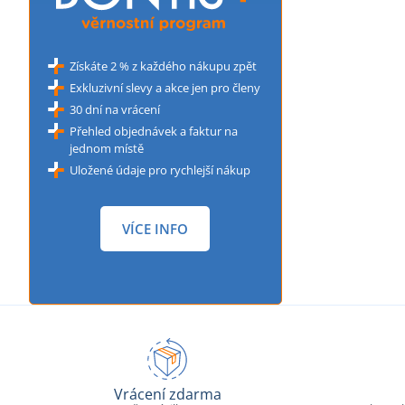
Získáte 2 % z každého nákupu zpět
Exkluzivní slevy a akce jen pro členy
30 dní na vrácení
Přehled objednávek a faktur na
jednom místě
Uložené údaje pro rychlejší nákup
VÍCE INFO
Vrácení zdarma