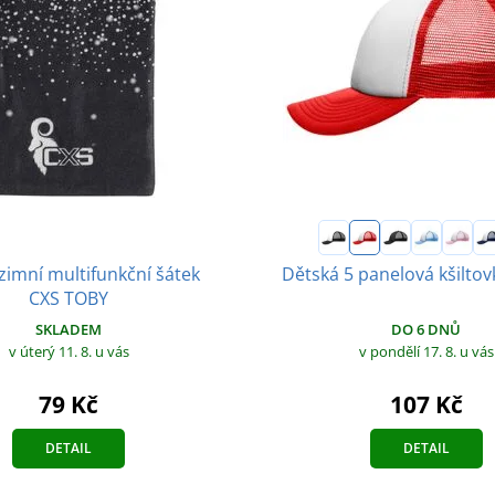
zimní multifunkční šátek
Dětská 5 panelová kšilto
CXS TOBY
SKLADEM
DO 6 DNŮ
v úterý 11. 8.
u vás
v pondělí 17. 8.
u vás
79 Kč
107 Kč
DETAIL
DETAIL