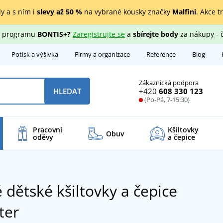
y a s ním i
slevy až 50 %
na vybrané kousky značky
Malfini
. Akce t
ho programu
BONTIS+?
Zaregistrujte se
a
sbírejte body
za nákupy - 
Potisk a výšivka
Firmy a organizace
Reference
Blog
Zákaznická podpora
+420
608 330 123
HLEDAT
(Po-Pá, 7-15:30)
Pracovní
Kšiltovky
Obuv
oděvy
a čepice
 dětské kšiltovky a čepice
ter