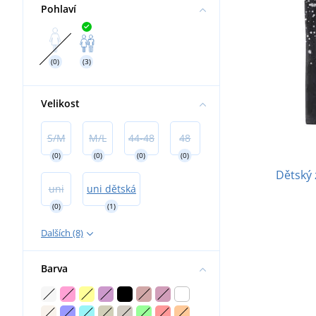
Pohlaví
(0)
(3)
Velikost
S/M
M/L
44-48
48
(0)
(0)
(0)
(0)
Dětský 
uni
uni dětská
(0)
(1)
Dalších (8)
Barva