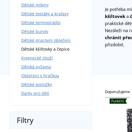
Dětské mikiny
Je potřeba mí
Dětské tepláky a kraťasy
kšiltovek
a
Dětské termoprádlo
praktické dět
Nezáleží na 
Dětské bundy
chránit pře
Dětské pracovní oblečení
přizdobit.
Dětské kšiltovky a čepice
Kojenecké zboží
Dětská pyžama
Oblečení s hračkou
Dětské ponožky
Doporučujeme
Dárky pro děti
Funkční
Filtry