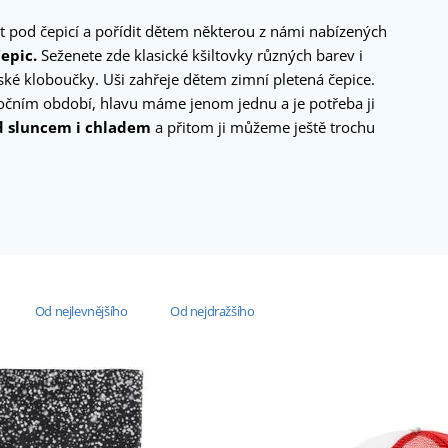
t pod čepicí a pořídit dětem některou z námi nabízených
čepic.
Seženete zde klasické kšiltovky různých barev i
ské kloboučky. Uši zahřeje dětem zimní pletená čepice.
ročním období, hlavu máme jenom jednu a je potřeba ji
d sluncem i chladem
a přitom ji můžeme ještě trochu
Od nejlevnějšího
Od nejdražšího