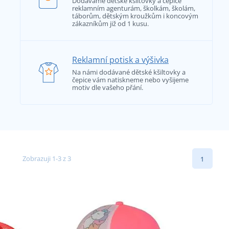
Dodáváme dětské kšiltovky a čepice
reklamním agenturám, školkám, školám,
táborům, dětským kroužkům i koncovým
zákazníkům již od 1 kusu.
Reklamní potisk a výšivka
Na námi dodávané dětské kšiltovky a
čepice vám natiskneme nebo vyšijeme
motiv dle vašeho přání.
Zobrazuji 1-3 z 3
1