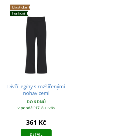
Elastické
Funkční
Dívčí legíny s rozšířenými
nohavicemi
DO 6 DNŮ
v pondělí 17. 8.
u vás
361 Kč
DETAIL