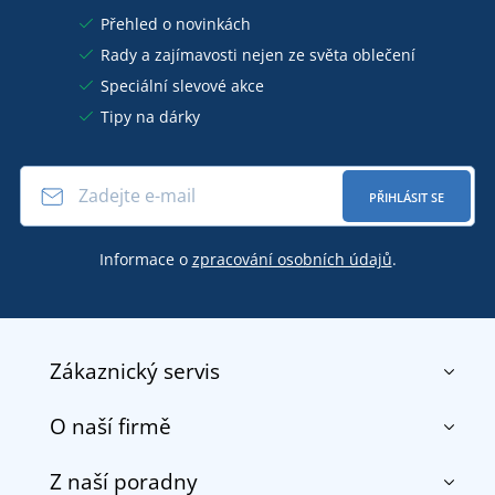
Přehled o novinkách
Rady a zajímavosti nejen ze světa oblečení
Speciální slevové akce
Tipy na dárky
PŘIHLÁSIT SE
Informace o
zpracování osobních údajů
.
Zákaznický servis
O naší firmě
Kontakt
Obchodní podmínky
Z naší poradny
O nás
Doprava a platba