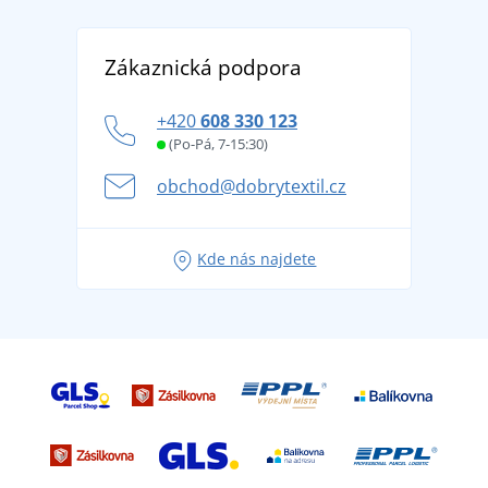
Reference
Vrácení zboží a reklamace
Objevte TEE JAYS - prémiovou dánskou značku s
DobrýTextil pro firmy a organizace
Zákaznická podpora
Potisk a výšivka
tradicí od roku 1976
Blog
Zásady ochrany osobních údajů
Jak zvládnout horké letní dny v pohodě a bezpečí
+420
608 330 123
Affiliate
Věrnostní program BONTIS +
Letní dobrodružství začíná balením aneb připravte
(Po-Pá, 7-15:30)
Kariéra
se na dovolenou bez starostí
obchod@dobrytextil.cz
Tipy na svěží outfity pro pohodové léto
Oblíbené tričko City v hlavní roli: outfity pro každou
Kde nás najdete
příležitost!