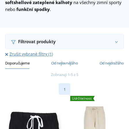
softshellové zateplené kalhoty
na všechny zimní sporty
nebo
funkční spodky
.
Filtrovat produkty
Zrušit vybrané filtry (1)
Doporučujeme
Od nejlevnějšího
Od nejdražšího
Zobrazuji 1-5 z 5
1
Udržitelnost