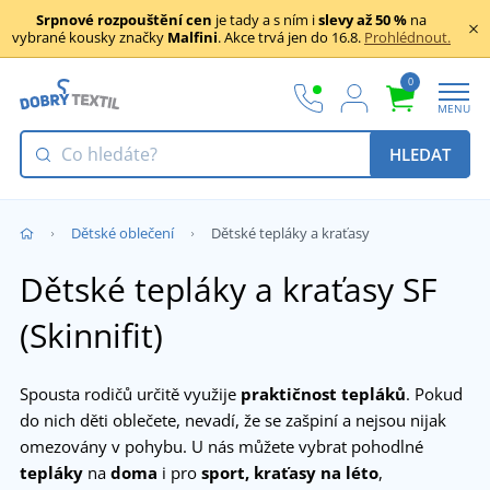
Srpnové rozpouštění cen
je tady a s ním i
slevy až 50 %
na
vybrané kousky značky
Malfini
. Akce trvá jen do 16.8.
Prohlédnout.
0
MENU
HLEDAT
Dětské oblečení
Dětské tepláky a kraťasy
Dětské tepláky a kraťasy SF
(Skinnifit)
Spousta rodičů určitě využije
praktičnost tepláků
. Pokud
do nich děti oblečete, nevadí, že se zašpiní a nejsou nijak
omezovány v pohybu. U nás můžete vybrat pohodlné
tepláky
na
doma
i pro
sport,
kraťasy na léto
,