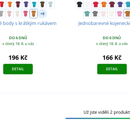
+9
é body s krátkým rukávem
Jednobarevné kojenecké
DO 6 DNŮ
DO 6 DNŮ
v úterý 18. 8.
u vás
v úterý 18. 8.
u vás
196 Kč
166 Kč
DETAIL
DETAIL
Už jste viděli 2 produkt