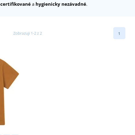
e
certifikované
a
hygienicky nezávadné
.
Zobrazuji 1-2 z 2
1