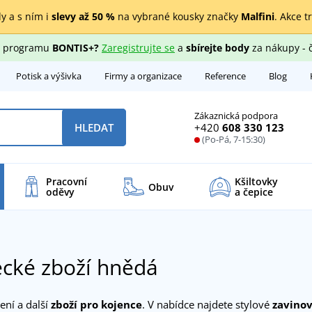
y a s ním i
slevy až 50 %
na vybrané kousky značky
Malfini
. Akce t
ho programu
BONTIS+?
Zaregistrujte se
a
sbírejte body
za nákupy - 
Potisk a výšivka
Firmy a organizace
Reference
Blog
Zákaznická podpora
+420
608 330 123
HLEDAT
(Po-Pá, 7-15:30)
Pracovní
Kšiltovky
Obuv
oděvy
a čepice
cké zboží hnědá
čení a další
zboží pro kojence
. V nabídce najdete stylové
zavino