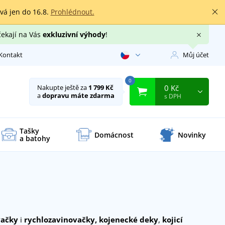
rvá jen do 16.8.
Prohlédnout.
čekají na Vás
exkluzivní výhody
!
Kontakt
Můj účet
0
0 Kč
Nakupte ještě za
1 799 Kč
a
dopravu máte zdarma
s DPH
Tašky
Domácnost
Novinky
a batohy
vačky
i
rychlozavinovačky,
kojenecké deky
,
kojicí