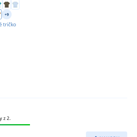
+9
 tričko
y z 2.