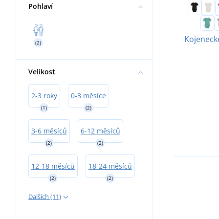
Pohlaví
Kojeneck
(2)
Velikost
2-3 roky
0-3 měsíce
(1)
(2)
3-6 měsíců
6-12 měsíců
(2)
(2)
12-18 měsíců
18-24 měsíců
(2)
(2)
Dalších (11)