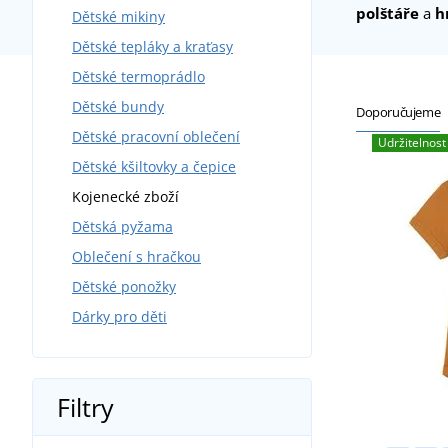
polštáře
a
h
Dětské mikiny
Dětské tepláky a kraťasy
Dětské termoprádlo
Dětské bundy
Doporučujeme
Dětské pracovní oblečení
Udržitelnost
Dětské kšiltovky a čepice
Kojenecké zboží
Dětská pyžama
Oblečení s hračkou
Dětské ponožky
Dárky pro děti
Filtry