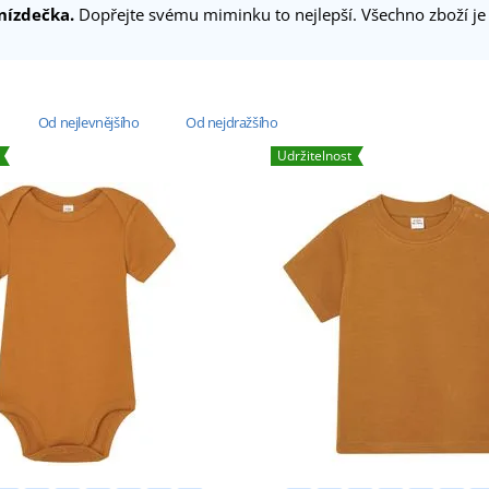
nízdečka.
Dopřejte svému miminku to nejlepší. Všechno zboží j
Od nejlevnějšího
Od nejdražšího
Udržitelnost