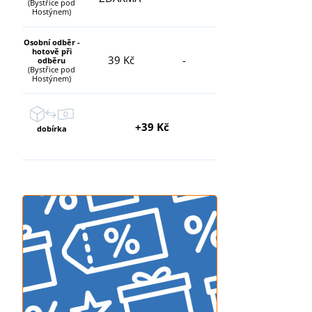
(Bystřice pod
Hostýnem)
Osobní odběr -
hotově při
39 Kč
-
odběru
(Bystřice pod
Hostýnem)
+39 Kč
dobírka