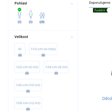
Doporučujeme
Pohlaví
Funkční
(1)
(1)
(29)
Velikost
M
110 cm (4 roky)
(0)
(0)
122 cm (6 let)
134 cm (8 let)
(0)
(0)
146 cm (10 let)
(0)
Dětsk
158 cm (12 let)
(0)