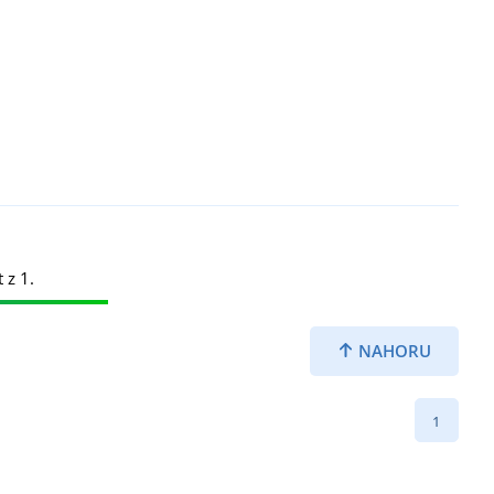
 z 1.
NAHORU
1