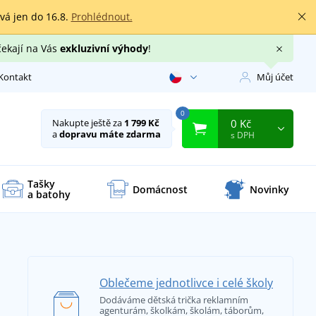
rvá jen do 16.8.
Prohlédnout.
čekají na Vás
exkluzivní výhody
!
Kontakt
Můj účet
0
0 Kč
Nakupte ještě za
1 799 Kč
a
dopravu máte zdarma
s DPH
Tašky
Domácnost
Novinky
a batohy
Oblečeme jednotlivce i celé školy
Dodáváme dětská trička reklamním
agenturám, školkám, školám, táborům,