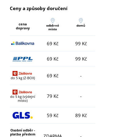
Ceny a způsoby doručení
cena
odběrné
domů
dopravy
místo
69 Kč
99 Kč
69 Kč
99 Kč
69 Kč
-
do 5 kg (Z-BOX)
79 Kč
-
do 5 kg (výdejní
místo)
59 Kč
89 Kč
Osobní odběr -
platba předem
ZDARMA
-