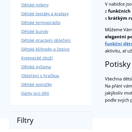
V nabídce js
Dětské mikiny
z
funkčních
Dětské tepláky a kraťasy
s
krátkým r
Dětské termoprádlo
Můžeme Vám
Dětské bundy
elegantní po
Dětské pracovní oblečení
funkční dět
Dětské kšiltovky a čepice
aktivitu, ať 
Kojenecké zboží
Potisky
Dětská pyžama
Oblečení s hračkou
Všechna děts
Dětské ponožky
Na přání vám
jakýkoliv mot
Dárky pro děti
podle svých 
Filtry