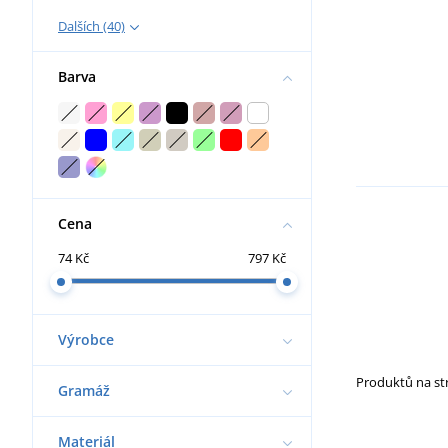
Dalších (40)
Barva
Cena
74 Kč
797 Kč
Výrobce
Produktů na s
Gramáž
Materiál