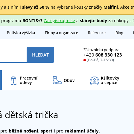
y a s ním i
slevy až 50 %
na vybrané kousky značky
Malfini
. Akce t
ho programu
BONTIS+?
Zaregistrujte se
a
sbírejte body
za nákupy - 
Potisk a výšivka
Firmy a organizace
Reference
Blog
Zákaznická podpora
+420
608 330 123
HLEDAT
(Po-Pá, 7-15:30)
Pracovní
Kšiltovky
Obuv
oděvy
a čepice
 dětská trička
a pro
běžné nošení
,
sport
i pro
reklamní účely
.