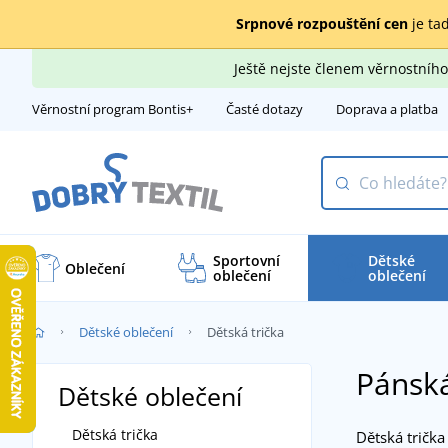
Srpnové rozpouštění cen
je tad
Ještě nejste členem věrnostní
Věrnostní program Bontis+
Časté dotazy
Doprava a platba
Sportovní
Dětské
Oblečení
oblečení
oblečení
Dětské oblečení
Dětská trička
Pánská
Dětské oblečení
Dětská trička
Dětská tričk