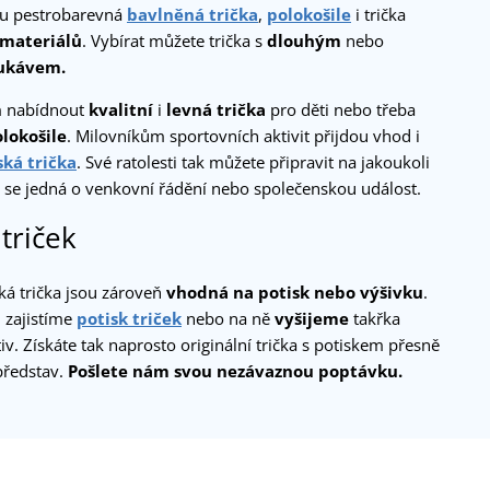
ou pestrobarevná
bavlněná trička
,
polokošile
i trička
 materiálů
. Vybírat můžete trička s
dlouhým
nebo
ukávem.
 nabídnout
kvalitní
i
levná trička
pro děti nebo třeba
lokošile
. Milovníkům sportovních aktivit přijdou vhod i
ská trička
. Své ratolesti tak můžete připravit na jakoukoli
už se jedná o venkovní řádění nebo společenskou událost.
 triček
ká trička jsou zároveň
vhodná na potisk nebo výšivku
.
 zajistíme
potisk triček
nebo na ně
vyšijeme
takřka
iv. Získáte tak naprosto originální trička s potiskem přesně
představ.
Pošlete nám svou nezávaznou poptávku.