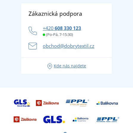
Reference
Vrácení zboží a reklamace
Objevte TEE JAYS - prémiovou dánskou značku s
DobrýTextil pro firmy a organizace
Zákaznická podpora
Potisk a výšivka
tradicí od roku 1976
Blog
Zásady ochrany osobních údajů
Jak zvládnout horké letní dny v pohodě a bezpečí
+420
608 330 123
Affiliate
Věrnostní program BONTIS +
Letní dobrodružství začíná balením aneb připravte
(Po-Pá, 7-15:30)
Kariéra
se na dovolenou bez starostí
obchod@dobrytextil.cz
Tipy na svěží outfity pro pohodové léto
Oblíbené tričko City v hlavní roli: outfity pro každou
Kde nás najdete
příležitost!