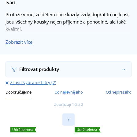
tváři.
Protože víme, že dětem chce každý vždy dopřát to nejlepší,
jsou všechny kousky nejen příjemné a pohodlné, ale také
kvalitní.
Dopřejte dětem dárek, který je potěší a stane se součástí
Zobrazit více
jejich každodenní radosti.
Filtrovat produkty
Zrušit vybrané filtry (2)
Doporučujeme
Od nejlevnějšího
Od nejdražšího
Zobrazuji 1-2 z 2
1
Udržitelnost
Udržitelnost