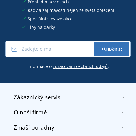
Přehled o novinkách
Rady a zajímavosti nejen ze světa oblečení
Speciální slevové akce
Tipy na dárky
PŘIHLÁSIT SE
Informace o
zpracování osobních údajů
.
Zákaznický servis
O naší firmě
Kontakt
Obchodní podmínky
Z naší poradny
O nás
Doprava a platba