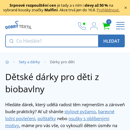
Srpnové rozpouštění cen
je tady a s ním i
slevy až 50 %
na
vybrané kousky značky
Malfini
. Akce trvá jen do 16.8.
Prohlédnout.
0
MENU
HLEDAT
Sety a dárky
Dárky pro děti
Dětské dárky pro děti z
biobavlny
Hledáte dárek, který udělá radost těm nejmenším a zároveň
bude praktický? Ať už sháníte
stylové pyžamo
,
barevné
ložní povlečení
,
polštářky
nebo
osušky s oblíbenými
motivy
, máme pro vás vše, co vykouzlí dětem úsměv na