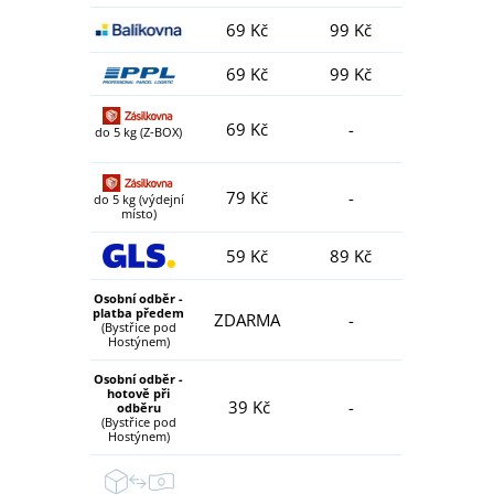
69 Kč
99 Kč
69 Kč
99 Kč
69 Kč
-
do 5 kg (Z-BOX)
79 Kč
-
do 5 kg (výdejní
místo)
59 Kč
89 Kč
Osobní odběr -
platba předem
ZDARMA
-
(Bystřice pod
Hostýnem)
Osobní odběr -
hotově při
39 Kč
-
odběru
(Bystřice pod
Hostýnem)