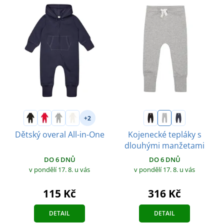
+2
Dětský overal All-in-One
Kojenecké tepláky s
dlouhými manžetami
DO 6 DNŮ
DO 6 DNŮ
v pondělí 17. 8.
u vás
v pondělí 17. 8.
u vás
115 Kč
316 Kč
DETAIL
DETAIL