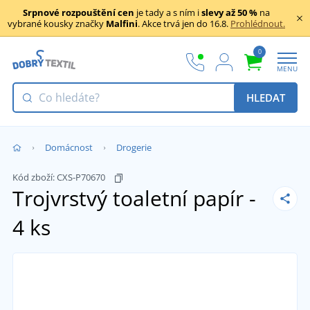
Srpnové rozpouštění cen
je tady a s ním i
slevy až 50 %
na
vybrané kousky značky
Malfini
. Akce trvá jen do 16.8.
Prohlédnout.
0
MENU
HLEDAT
Domácnost
Drogerie
Kód zboží:
CXS-P70670
Trojvrstvý toaletní papír -
4 ks