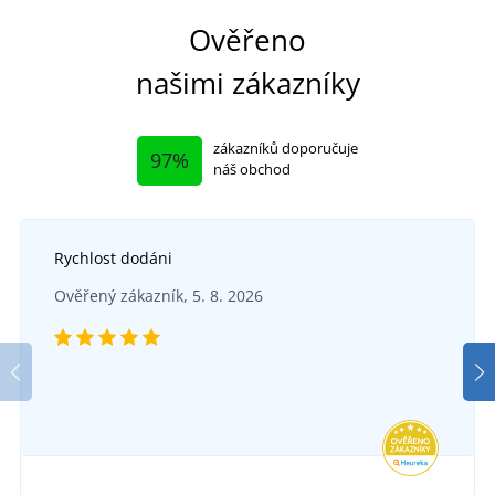
Ověřeno
našimi zákazníky
zákazníků doporučuje
97%
náš obchod
Rychlost dodáni
Švédská utěrka
Ověřený zákazník, 5. 8. 2026
Papírové kuchyňské utěrky
DO 5 DNŮ
ve čtvrtek 13. 8.
u vás
SKLADEM
17 Kč
v pátek 7. 8.
u vás
DETAIL
35 Kč
DETAIL