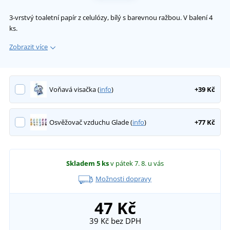
3-vrstvý toaletní papír z celulózy, bílý s barevnou ražbou. V balení 4
ks.
Zobrazit více
Voňavá visačka (
info
)
+39 Kč
Osvěžovač vzduchu Glade (
info
)
+77 Kč
Skladem
5 ks
v pátek 7. 8.
u vás
Možnosti dopravy
47 Kč
39 Kč
bez DPH