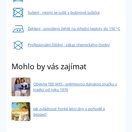
Sušení - nesmí se sušit v bubnové sušičce
Žehlení - povoleno žehlit na střední teploty do 150 °C
Profesionální čištění - zákaz chemického čistění
Mohlo by vás zajímat
Objevte TEE JAYS - prémiovou dánskou značku s
tradicí od roku 1976
Jak zvládnout horké letní dny v pohodě a
bezpečí