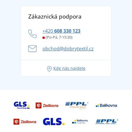
Reference
Vrácení zboží a reklamace
Objevte TEE JAYS - prémiovou dánskou značku s
DobrýTextil pro firmy a organizace
Zákaznická podpora
Potisk a výšivka
tradicí od roku 1976
Blog
Zásady ochrany osobních údajů
Jak zvládnout horké letní dny v pohodě a bezpečí
+420
608 330 123
Affiliate
Věrnostní program BONTIS +
Letní dobrodružství začíná balením aneb připravte
(Po-Pá, 7-15:30)
Kariéra
se na dovolenou bez starostí
obchod@dobrytextil.cz
Tipy na svěží outfity pro pohodové léto
Oblíbené tričko City v hlavní roli: outfity pro každou
Kde nás najdete
příležitost!