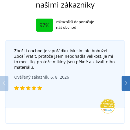
našimi zákazníky
zákazníků doporučuje
97%
náš obchod
Zboží i obchod je v pořádku. Musím ale bohužel
Zboží vrátit, protože jsem neodhadla velikost. Je mi
Pracovní flanelová košile Jonah
to moc líto, protože mikiny jsou pěkné a z kvalitního
+2
materiálu.
Flanelová košile ARDON OPTIFLANNELS
DO 5 DNŮ
Ověřený zákazník, 6. 8. 2026
v pátek 14. 8.
u vás
DO 5 DNŮ
355 Kč
v pátek 14. 8.
u vás
DETAIL
593 Kč
DETAIL