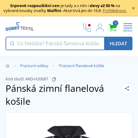
Srpnové rozpouštění cen
je tady a s ním i
slevy až 50 %
na
vybrané kousky značky
Malfini
. Akce trvá jen do 16.8.
Prohlédnout.
0
MENU
HLEDAT
Pracovní oděvy
Pracovní flanelové košile
Kód zboží:
ARD-H20087
Pánská zimní flanelová
košile