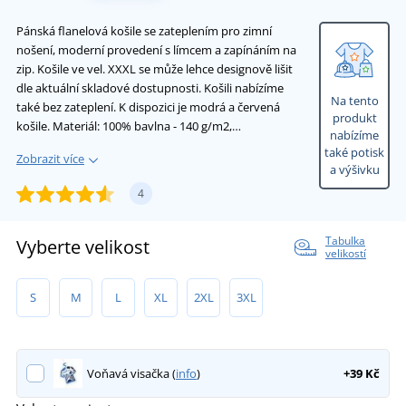
Pánská flanelová košile se zateplením pro zimní
nošení, moderní provedení s límcem a zapínáním na
zip. Košile ve vel. XXXL se může lehce designově lišit
dle aktuální skladové dostupnosti. Košili nabízíme
Na tento
také bez zateplení. K dispozici je modrá a červená
produkt
košile. Materiál: 100% bavlna - 140 g/m2,…
nabízíme
také potisk
Zobrazit více
a výšivku
4
Tabulka
Vyberte velikost
velikostí
S
M
L
XL
2XL
3XL
Voňavá visačka (
info
)
+39 Kč