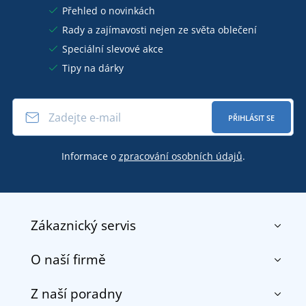
Přehled o novinkách
Rady a zajímavosti nejen ze světa oblečení
Speciální slevové akce
Tipy na dárky
PŘIHLÁSIT SE
Informace o
zpracování osobních údajů
.
Zákaznický servis
O naší firmě
Kontakt
Obchodní podmínky
Z naší poradny
O nás
Doprava a platba