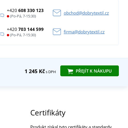
+420
608 330 123
obchod@dobrytextil.cz
(Po-Pá, 7-15:30)
+420
703 144 599
firma@dobrytextil.cz
(Po-Pá, 7-15:30)
1 245 Kč
PŘEJÍT K NÁKUPU
s DPH
Certifikáty
Produkt získal tyto certifikáty a standardy.