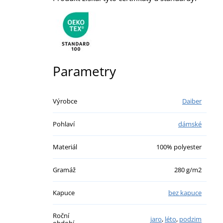
Parametry
Výrobce
Daiber
Pohlaví
dámské
Materiál
100% polyester
Gramáž
280 g/m2
Kapuce
bez kapuce
Roční
jaro
,
léto
,
podzim
období