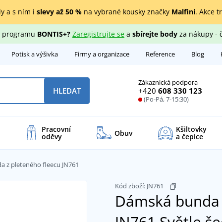
y a s ním i
slevy až 50 %
na vybrané kousky značky
Malfini
. Akce t
ho programu
BONTIS+?
Zaregistrujte se
a
sbírejte body
za nákupy - 
Potisk a výšivka
Firmy a organizace
Reference
Blog
Zákaznická podpora
+420
608 330 123
HLEDAT
(Po-Pá, 7-15:30)
Pracovní
Kšiltovky
Obuv
oděvy
a čepice
 z pleteného fleecu JN761
Kód zboží:
JN761
Dámská bunda z
JN761
Světle še