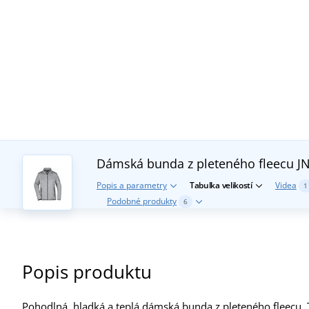
Dámská bunda z pleteného fleecu J
Popis a parametry
Tabulka velikostí
Videa
1
Podobné produkty
6
Popis produktu
Pohodlná, hladká a teplá dámská bunda z pleteného fleecu. 