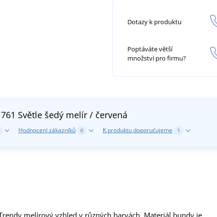
Dotazy k produktu
Poptáváte větší
množství pro firmu?
N761
Světle šedý melír / červená
Hodnocení zákazníků
K produktu doporučujeme
0
1
Trendy melírový vzhled v různých barvách. Materiál bundy je