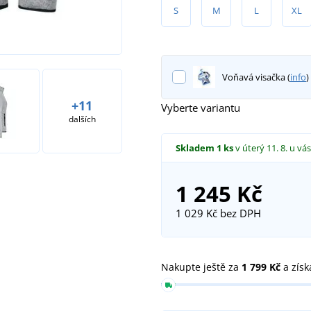
S
M
L
XL
Voňavá visačka (
info
)
+11
Vyberte variantu
dalších
Skladem
1 ks
v úterý 11. 8.
u vás
1 245 Kč
1 029 Kč
bez DPH
Nakupte ještě za
1 799 Kč
a získ