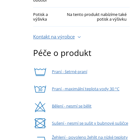
Potisk a
Na tento produkt nabízíme také
výšivka
potisk a výšivku
Kontakt na výrobce
Péče o produkt
Praní - šetrné praní
Praní - maximální teplota vody 30 °C
Bělení - nesmí se bělit
Sušení - nesmí se sušit v bubnové sušičce
Žehlení - povoleno žehlit na nízké teploty