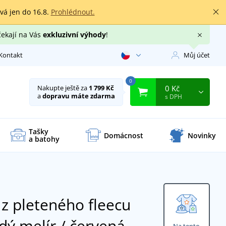
rvá jen do 16.8.
Prohlédnout.
čekají na Vás
exkluzivní výhody
!
Kontakt
Můj účet
0
0 Kč
Nakupte ještě za
1 799 Kč
a
dopravu máte zdarma
s DPH
Tašky
Domácnost
Novinky
a batohy
 pleteného fleecu
dý melír / červená