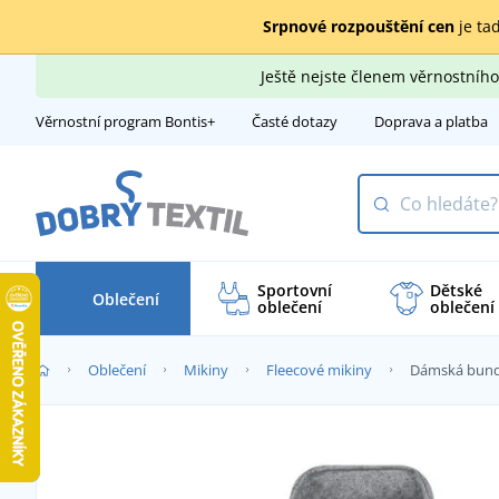
Srpnové rozpouštění cen
je tad
Ještě nejste členem věrnostní
Věrnostní program Bontis+
Časté dotazy
Doprava a platba
Sportovní
Dětské
Oblečení
oblečení
oblečení
Oblečení
Mikiny
Fleecové mikiny
Dámská bunda