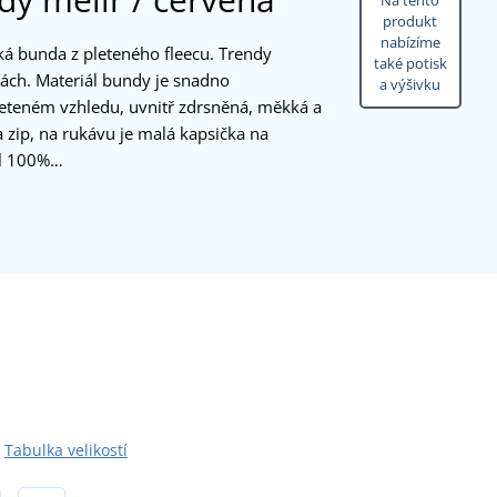
Na tento
produkt
nabízíme
ká bunda z pleteného fleecu. Trendy
také potisk
ách. Materiál bundy je snadno
a výšivku
pleteném vzhledu, uvnitř zdrsněná, měkká a
zip, na rukávu je malá kapsička na
ál 100%…
Tabulka velikostí