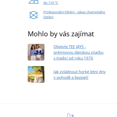
do 110 °C
Profesionální čištění - zákaz chemického
čistění
Mohlo by vás zajímat
Objevte TEE JAYS -
prémiovou dánskou značku
s tradicí od roku 1976
Jak zvládnout horké letní dny
v pohodě a bezpečí