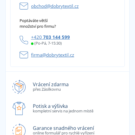
obchod@dobrytextil.cz
Poptáváte větší
množství pro firmu?
+420
703 144 599
(Po-Pá, 7-15:30)
firma@dobrytextil.cz
Vrácení zdarma
přes Zásilkovnu
Potisk a výšivka
kompletní servis na jednom místě
Garance snadného vrácení
online formulář pro rychlé vyřízení