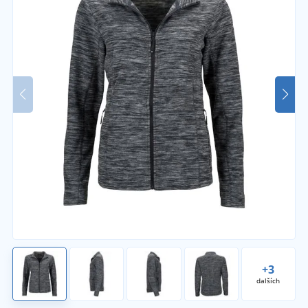
+3
dalších