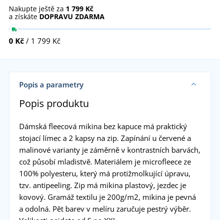
Nakupte ještě za
1 799 Kč
a získáte
DOPRAVU ZDARMA
0 Kč
/ 1 799 Kč
Popis a parametry
Popis produktu
Dámská fleecová mikina bez kapuce má praktický
stojací límec a 2 kapsy na zip. Zapínání u červené a
malinové varianty je záměrně v kontrastních barvách,
což působí mladistvě. Materiálem je microfleece ze
100% polyesteru, který má protižmolkující úpravu,
tzv. antipeeling. Zip má mikina plastový, jezdec je
kovový. Gramáž textilu je 200g/m2, mikina je pevná
a odolná. Pět barev v melíru zaručuje pestrý výběr.