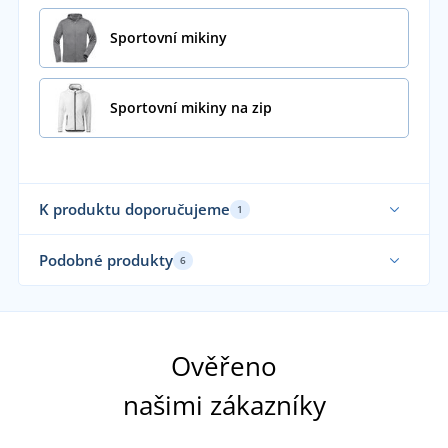
Sportovní mikiny
Sportovní mikiny na zip
K produktu doporučujeme
1
Podobné produkty
6
Sami oblékáme
Sa
Ověřeno
našimi zákazníky