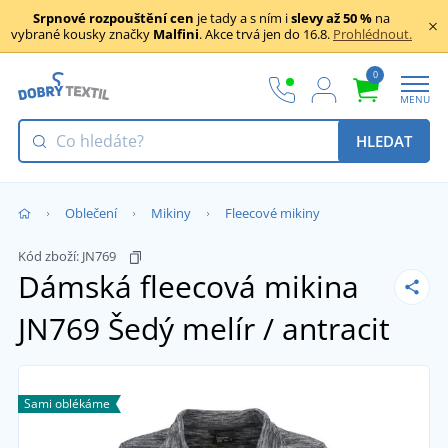
Srpnové rozpouštění cen
je tady a s ním i
slevy až 50 %
na
vybrané kousky značky
Malfini
. Akce trvá jen do 16.8.
Prohlédnout.
0
MENU
HLEDAT
Oblečení
Mikiny
Fleecové mikiny
Kód zboží:
JN769
Dámská fleecová mikina
JN769
Šedý melír / antracit
Sami oblékáme