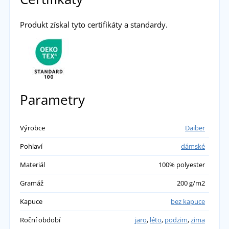
Produkt získal tyto certifikáty a standardy.
Parametry
Výrobce
Daiber
Pohlaví
dámské
Materiál
100% polyester
Gramáž
200 g/m2
Kapuce
bez kapuce
Roční období
jaro
,
léto
,
podzim
,
zima