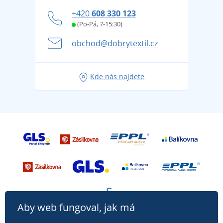
Zásady ochrany osobních údajů
Jak zvládnout horké letní dny v pohodě a bezpečí
+420
608 330 123
Affiliate
Věrnostní program BONTIS +
Letní dobrodružství začíná balením aneb připravte
(Po-Pá, 7-15:30)
Kariéra
se na dovolenou bez starostí
obchod@dobrytextil.cz
Tipy na svěží outfity pro pohodové léto
Oblíbené tričko City v hlavní roli: outfity pro každou
Kde nás najdete
příležitost!
Aby web fungoval, jak má