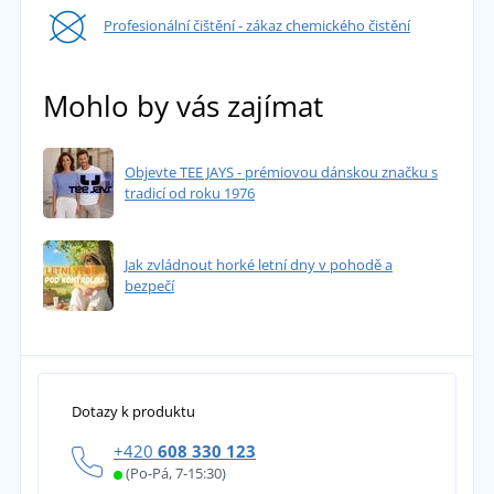
Profesionální čištění - zákaz chemického čistění
Mohlo by vás zajímat
Objevte TEE JAYS - prémiovou dánskou značku s
tradicí od roku 1976
Jak zvládnout horké letní dny v pohodě a
bezpečí
Dotazy k produktu
+420
608 330 123
(Po-Pá, 7-15:30)