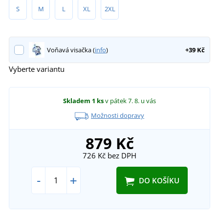
S
M
L
XL
2XL
Voňavá visačka (
info
)
+39 Kč
Vyberte variantu
Skladem
1 ks
v pátek 7. 8.
u vás
Možnosti dopravy
879 Kč
726 Kč
bez DPH
-
+
DO KOŠÍKU