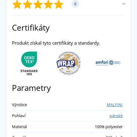
6
PŘIDAT VLASTNÍ HODNOCENÍ
Certifikáty
Jarmila
Produkt získal tyto certifikáty a standardy.
Dobrý den dnes mi přišly mikiny .Objednala
jsem ve čtyřech ruzných barvách pro ty moje
chlapce na vánoce.JSEM vlmi spokojená
vypadají moc hezky kvalitně a jsou
Parametry
měkkounké a myslím že budou i opravdu
teplé jak bylo avízovano.Velmi pěkně děkuji i
za rychlé doručení.S pozdravem JK
Výrobce
MALFINI
přidáno 27.10.2023
Pohlaví
pánské
Materiál
100% polyester