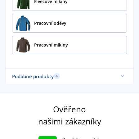
Fleecové mikiny
Pracovní oděvy
Pracovní mikiny
Podobné produkty
6
Až do velikosti 6XL
Až 
Vyšší gramáž
Sami oblékáme
Ověřeno
našimi zákazníky