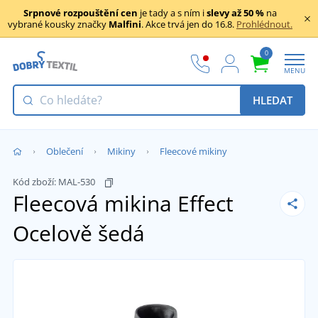
Srpnové rozpouštění cen
je tady a s ním i
slevy až 50 %
na
vybrané kousky značky
Malfini
. Akce trvá jen do 16.8.
Prohlédnout.
0
MENU
HLEDAT
Oblečení
Mikiny
Fleecové mikiny
Kód zboží:
MAL-530
Fleecová mikina Effect
Ocelově šedá