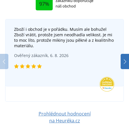
zákazníků doporučuje
97%
náš obchod
Zboží i obchod je v pořádku. Musím ale bohužel
Zboží vrátit, protože jsem neodhadla velikost. Je mi
to moc líto, protože mikiny jsou pěkné a z kvalitního
+1
materiálu.
Pánská fleecová bunda OTTAWA
Ověřený zákazník, 6. 8. 2026
DO 5 DNŮ
v pondělí 17. 8.
u vás
565 Kč
DETAIL
Prohlédnout hodnocení
na Heuréka.cz