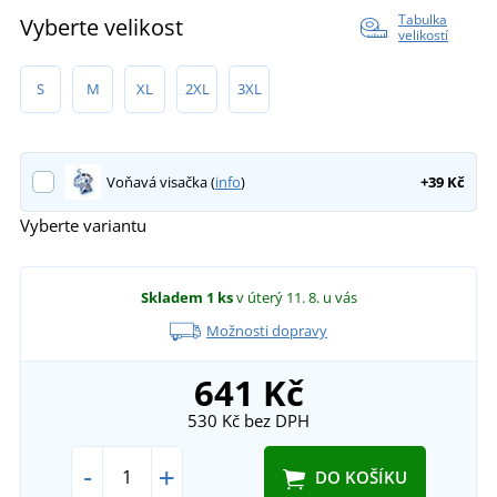
Tabulka
Vyberte velikost
velikostí
S
M
XL
2XL
3XL
Voňavá visačka (
info
)
+39 Kč
Vyberte variantu
Skladem
1 ks
v úterý 11. 8.
u vás
Možnosti dopravy
641 Kč
530 Kč
bez DPH
-
+
DO KOŠÍKU