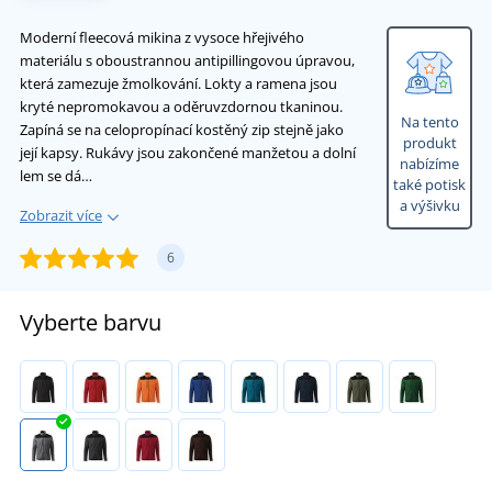
Moderní fleecová mikina z vysoce hřejivého
materiálu s oboustrannou antipillingovou úpravou,
která zamezuje žmolkování. Lokty a ramena jsou
kryté nepromokavou a oděruvzdornou tkaninou.
Na tento
Zapíná se na celopropínací kostěný zip stejně jako
produkt
její kapsy. Rukávy jsou zakončené manžetou a dolní
nabízíme
lem se dá…
také potisk
a výšivku
Zobrazit více
6
Vyberte barvu