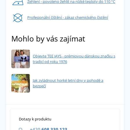
Žehlení - povoleno žehlit na nízké teploty do 110 °C
Profesionální čištění - zákaz chemického čistění
Mohlo by vás zajímat
Objevte TEE JAYS - prémiovou dánskou značku s
tradicí od roku 1976
Jak zvládnout horké letní dny v pohodě a
bezpečí
Dotazy k produktu
+420
608 330 123