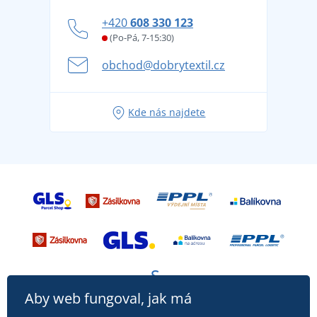
Blog
Zásady ochrany osobních údajů
Jak zvládnout horké letní dny v pohodě a bezpečí
+420
608 330 123
Affiliate
Věrnostní program BONTIS +
Letní dobrodružství začíná balením aneb připravte
(Po-Pá, 7-15:30)
Kariéra
se na dovolenou bez starostí
obchod@dobrytextil.cz
Tipy na svěží outfity pro pohodové léto
Oblíbené tričko City v hlavní roli: outfity pro každou
Kde nás najdete
příležitost!
Aby web fungoval, jak má