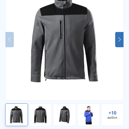
+10
dalších