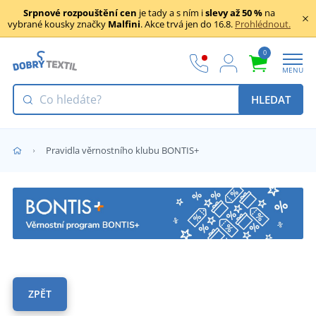
Srpnové rozpouštění cen
je tady a s ním i
slevy až 50 %
na
vybrané kousky značky
Malfini
. Akce trvá jen do 16.8.
Prohlédnout.
0
MENU
HLEDAT
Pravidla věrnostního klubu BONTIS+
ZPĚT