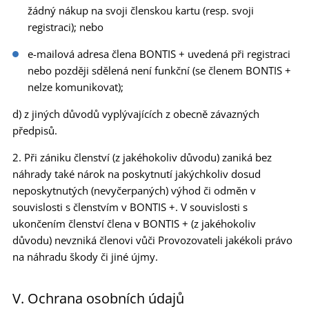
žádný nákup na svoji členskou kartu (resp. svoji
registraci); nebo
e-mailová adresa člena BONTIS + uvedená při registraci
nebo později sdělená není funkční (se členem BONTIS +
nelze komunikovat);
d) z jiných důvodů vyplývajících z obecně závazných
předpisů.
2. Při zániku členství (z jakéhokoliv důvodu) zaniká bez
náhrady také nárok na poskytnutí jakýchkoliv dosud
neposkytnutých (nevyčerpaných) výhod či odměn v
souvislosti s členstvím v BONTIS +. V souvislosti s
ukončením členství člena v BONTIS + (z jakéhokoliv
důvodu) nevzniká členovi vůči Provozovateli jakékoli právo
na náhradu škody či jiné újmy.
V. Ochrana osobních údajů