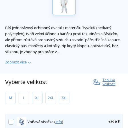
Bílý jednorázový ochranný overal z materiálu Tyvek® (netkaný
polyetylen), tvoří velmi účinnou bariéru proti tekutinám a částicím,
ale přitom zůstává propustný vzduchu a vodní páře, třídílná kapuce,
elastický pas, manžety a kotníky, zip krytý klopou, antistatický, bez
silikonu, je vhodný pro práce v…
Zobrazit více
Tabulka
Vyberte velikost
velikostí
M
L
XL
2XL
3XL
Voňavá visačka (
info
)
+39 Kč