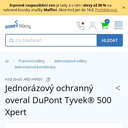
Srpnové rozpouštění cen
je tady a s ním i
slevy až 50 %
na
vybrané kousky značky
Malfini
. Akce trvá jen do 16.8.
Prohlédnout.
0
MENU
HLEDAT
Pracovní oděvy
Jednorázové oděvy
Jednorázové kombinézy
Kód zboží:
ARD-H9001
Jednorázový ochranný
overal DuPont Tyvek® 500
Xpert