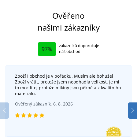
Ověřeno
našimi zákazníky
zákazníků doporučuje
97%
náš obchod
Zboží i obchod je v pořádku. Musím ale bohužel
Polyetylenové návleky na obuv 100 ks
Je
Zboží vrátit, protože jsem neodhadla velikost. Je mi
to moc líto, protože mikiny jsou pěkné a z kvalitního
Jednorázový bílý plášť CXS RICK
Jed
SKLADEM
materiálu.
v úterý 11. 8.
u vás
Ověřený zákazník, 6. 8. 2026
SKLADEM
85 Kč
v úterý 11. 8.
u vás
DETAIL
31 Kč