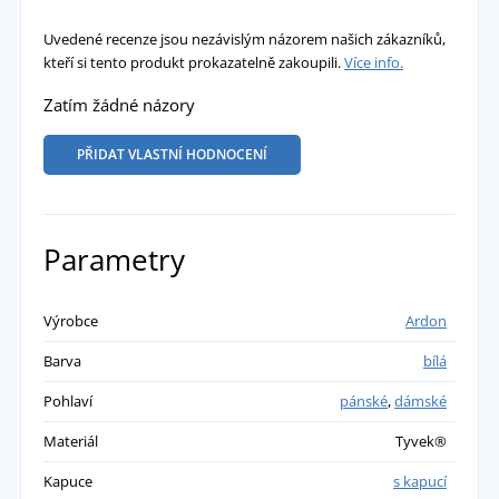
Uvedené recenze jsou nezávislým názorem našich zákazníků,
kteří si tento produkt prokazatelně zakoupili.
Více info.
Zatím žádné názory
PŘIDAT VLASTNÍ HODNOCENÍ
Parametry
Výrobce
Ardon
Barva
bílá
Pohlaví
pánské
,
dámské
Materiál
Tyvek®
Kapuce
s kapucí