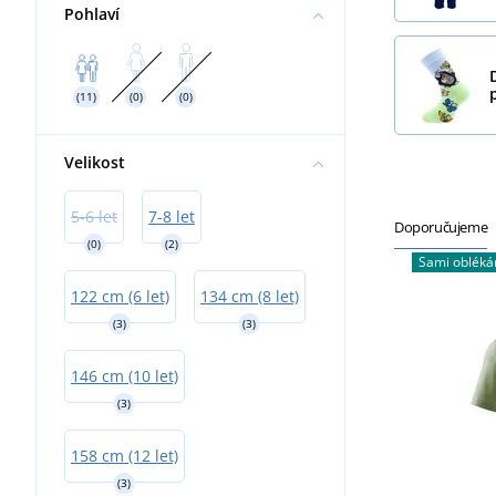
Pohlaví
(11)
(0)
(0)
Velikost
5-6 let
7-8 let
Doporučujeme
(0)
(2)
Sami oblék
122 cm (6 let)
134 cm (8 let)
(3)
(3)
146 cm (10 let)
(3)
158 cm (12 let)
(3)