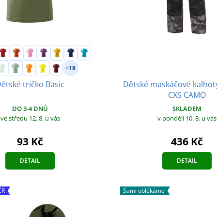
+18
Dětské maskáčové kalhoty
ětské tričko Basic
CXS CAMO
SKLADEM
DO 3-4 DNŮ
v pondělí 10. 8.
u vás
ve středu 12. 8.
u vás
436 Kč
93 Kč
DETAIL
DETAIL
ČR
Sami oblékáme