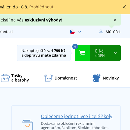
rvá jen do 16.8.
Prohlédnout.
čekají na Vás
exkluzivní výhody
!
Kontakt
Můj účet
0
0 Kč
Nakupte ještě za
1 799 Kč
a
dopravu máte zdarma
s DPH
Tašky
Domácnost
Novinky
a batohy
Oblečeme jednotlivce i celé školy
Dodáváme oblečení reklamním
agenturám, školkám, školám, táborům,