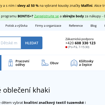
y a s ním i
slevy až 50 %
na vybrané kousky značky
Malfini
. Akce t
ho programu
BONTIS+?
Zaregistrujte se
a
sbírejte body
za nákupy - 
Potisk a výšivka
Firmy a organizace
Reference
Blog
Zákaznická podpora
+420
608 330 123
HLEDAT
(Po-Pá, 7-15:30)
Pracovní
Kšiltovky
Obuv
oděvy
a čepice
 oblečení khaki
e dětem vybrat
kvalitní značkový textil tuzemské
i