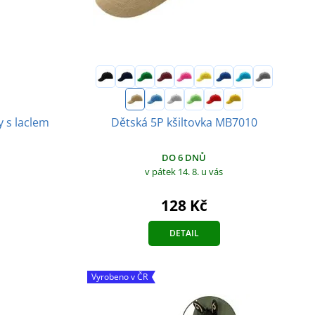
 s laclem
Dětská 5P kšiltovka MB7010
DO 6 DNŮ
v pátek 14. 8.
u vás
128 Kč
DETAIL
Vyrobeno v ČR