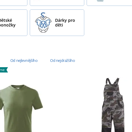
Dětské
Dárky pro
ponožky
děti
Od nejlevnějšího
Od nejdražšího
áme