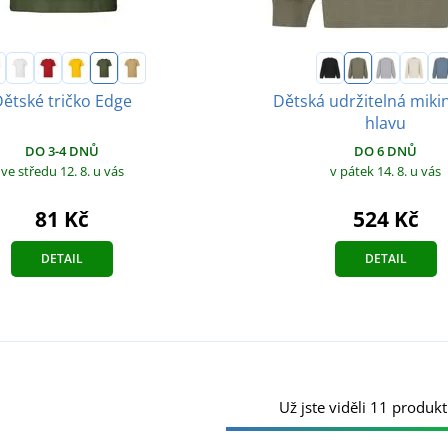
ětské tričko Edge
Dětská udržitelná miki
hlavu
DO 3-4 DNŮ
DO 6 DNŮ
ve středu 12. 8.
u vás
v pátek 14. 8.
u vás
81 Kč
524 Kč
DETAIL
DETAIL
Už jste viděli 11 produkt