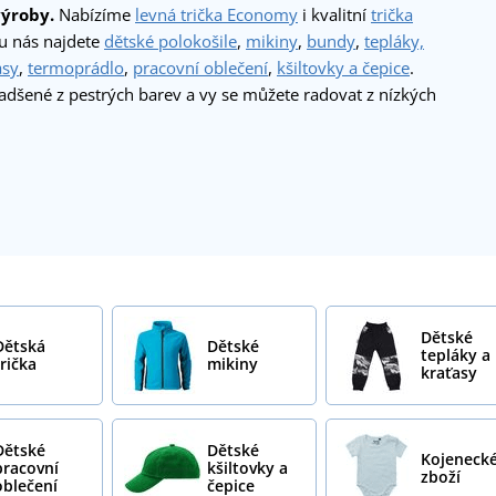
výroby.
Nabízíme
levná trička Economy
i kvalitní
trička
 u nás najdete
dětské polokošile
,
mikiny
,
bundy
,
tepláky,
asy
,
termoprádlo
,
pracovní oblečení
,
kšiltovky a čepice
.
adšené z pestrých barev a vy se můžete radovat z nízkých
Dětské
Dětská
Dětské
tepláky a
trička
mikiny
kraťasy
Dětské
Dětské
Kojeneck
pracovní
kšiltovky a
zboží
oblečení
čepice