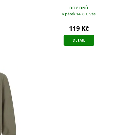
DO 6 DNŮ
v pátek 14. 8.
u vás
119 Kč
DETAIL