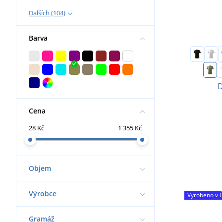
Dalších (104)
Barva
D
Cena
28 Kč
1 355 Kč
Objem
Výrobce
Vyrobeno v 
Gramáž