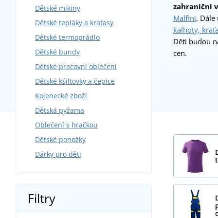
zahraniční 
Dětské mikiny
Malfini
. Dále
Dětské tepláky a kraťasy
kalhoty, krať
Dětské termoprádlo
Děti budou n
Dětské bundy
cen.
Dětské pracovní oblečení
Dětské kšiltovky a čepice
Kojenecké zboží
Dětská pyžama
Oblečení s hračkou
Dětské ponožky
Dárky pro děti
Filtry