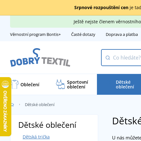
Srpnové rozpouštění cen
je tad
Ještě nejste členem věrnostní
Věrnostní program Bontis+
Časté dotazy
Doprava a platba
Sportovní
Dětské
Oblečení
oblečení
oblečení
Dětské oblečení
Dětské
Dětské oblečení
Dětská trička
U nás můžet