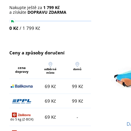
Nakupte ještě za
1 799 Kč
a získáte
DOPRAVU ZDARMA
0 Kč
/ 1 799 Kč
Ceny a způsoby doručení
cena
odběrné
domů
dopravy
místo
69 Kč
99 Kč
69 Kč
99 Kč
69 Kč
-
do 5 kg (Z-BOX)
D