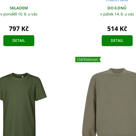
SKLADEM
DO 6 DNŮ
v pondělí 10. 8.
u vás
v pátek 14. 8.
u vás
797 Kč
514 Kč
DETAIL
DETAIL
Udržitelnost