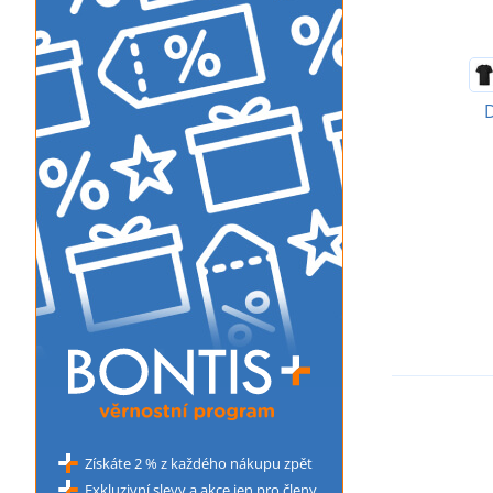
D
Získáte 2 % z každého nákupu zpět
Exkluzivní slevy a akce jen pro členy