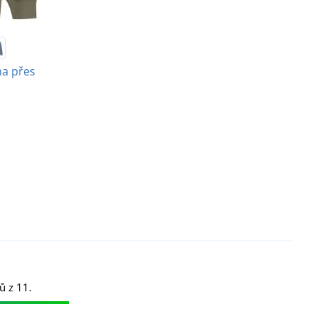
na přes
ů z 11.