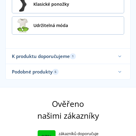
Klasické ponožky
Udržitelná móda
K produktu doporučujeme
1
Udržitelnost
Podobné produkty
6
Sa
Ověřeno
našimi zákazníky
zákazníků doporučuje