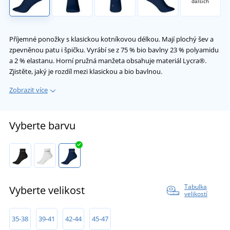
dalších
Příjemné ponožky s klasickou kotníkovou délkou. Mají plochý šev a
zpevněnou patu i špičku. Vyrábí se z 75 % bio bavlny 23 % polyamidu
a 2 % elastanu. Horní pružná manžeta obsahuje materiál Lycra®.
Zjistěte, jaký je rozdíl mezi klasickou a bio bavlnou.
Zobrazit více
Vyberte barvu
Tabulka
Vyberte velikost
velikostí
35-38
39-41
42-44
45-47