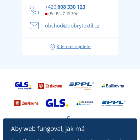
Zásady ochrany osobních údajů
Jak zvládnout horké letní dny v pohodě a bezpečí
+420
608 330 123
Affiliate
Věrnostní program BONTIS +
Letní dobrodružství začíná balením aneb připravte
(Po-Pá, 7-15:30)
Kariéra
se na dovolenou bez starostí
obchod@dobrytextil.cz
Tipy na svěží outfity pro pohodové léto
Oblíbené tričko City v hlavní roli: outfity pro každou
Kde nás najdete
příležitost!
Aby web fungoval, jak má