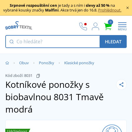
Srpnové rozpouštění cen
je tady a s ním i
slevy až 50 %
na
vybrané kousky značky
Malfini
. Akce trvá jen do 16.8.
Prohlédnout.
0
MENU
HLEDAT
Obuv
Ponožky
Klasické ponožky
Kód zboží:
8031
Kotníkové ponožky s
biobavlnou 8031
Tmavě
modrá
Udržitelnost