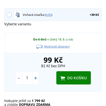
Voňavá visačka (
info
)
+39 Kč
Vyberte variantu
Do 6 dnů
v úterý 18. 8.
u vás
Možnosti dopravy
99 Kč
82 Kč
bez DPH
-
+
DO KOŠÍKU
Nakupte ještě za
1 799 Kč
a získáte
DOPRAVU ZDARMA