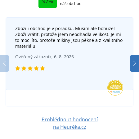
97%
náš obchod
Zboží i obchod je v pořádku. Musím ale bohužel
Zboží vrátit, protože jsem neodhadla velikost. Je mi
Vysoké ponožky s biobavlnou 8032
to moc líto, protože mikiny jsou pěkné a z kvalitního
materiálu.
Ponožky MOOVY
SKLADEM
Ověřený zákazník, 6. 8. 2026
v úterý 11. 8.
u vás
SKLADEM
124 Kč
v úterý 11. 8.
u vás
DETAIL
69 Kč
DETAIL
Prohlédnout hodnocení
na Heuréka.cz