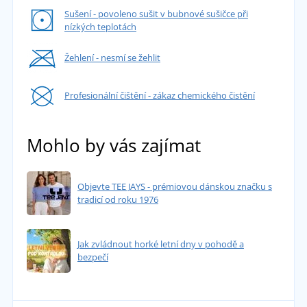
Sušení - povoleno sušit v bubnové sušičce při
nízkých teplotách
Žehlení - nesmí se žehlit
Profesionální čištění - zákaz chemického čistění
Mohlo by vás zajímat
Objevte TEE JAYS - prémiovou dánskou značku s
tradicí od roku 1976
Jak zvládnout horké letní dny v pohodě a
bezpečí