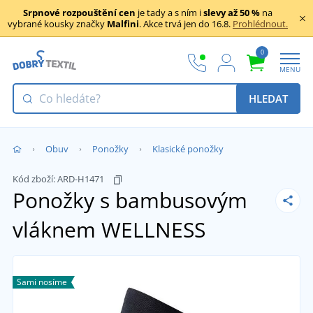
Srpnové rozpouštění cen
je tady a s ním i
slevy až 50 %
na
vybrané kousky značky
Malfini
. Akce trvá jen do 16.8.
Prohlédnout.
0
MENU
HLEDAT
Obuv
Ponožky
Klasické ponožky
Kód zboží:
ARD-H1471
Ponožky s bambusovým
vláknem WELLNESS
Sami nosíme