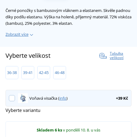
Černé ponožky s bambusovým vláknem a elastanem. Skvěle padnou
díky podílu elastanu. Výška na holeně, příjemný materiál. 72% viskóza
(bambus), 25% polyester, 3% elastan.
Zobrazit více
Tabulka
Vyberte velikost
velikostí
36-38
39-41
42-45
46-48
Voňavá visačka (
info
)
+39 Kč
Vyberte variantu
Skladem
6 ks
v pondělí 10. 8.
u vás