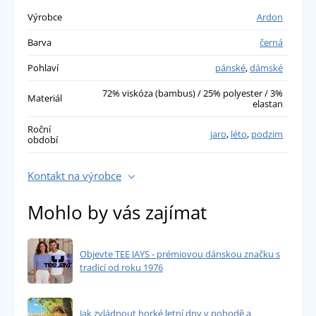
Výrobce
Ardon
Barva
černá
Pohlaví
pánské
,
dámské
72% viskóza (bambus) / 25% polyester / 3%
Materiál
elastan
Roční
jaro
,
léto
,
podzim
období
Kontakt na výrobce
Mohlo by vás zajímat
Objevte TEE JAYS - prémiovou dánskou značku s
tradicí od roku 1976
Jak zvládnout horké letní dny v pohodě a