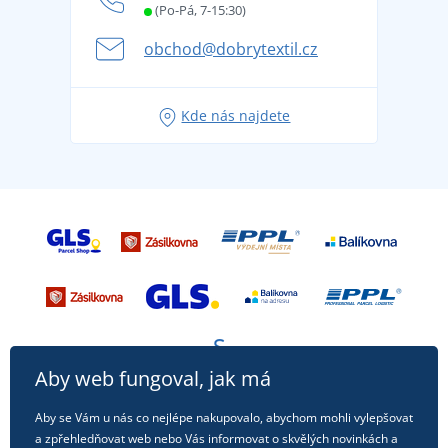
Letní dobrodružství začíná balením aneb připravte
(Po-Pá, 7-15:30)
Kariéra
se na dovolenou bez starostí
obchod@dobrytextil.cz
Tipy na svěží outfity pro pohodové léto
Oblíbené tričko City v hlavní roli: outfity pro každou
Kde nás najdete
příležitost!
Aby web fungoval, jak má
Aby se Vám u nás co nejlépe nakupovalo, abychom mohli vylepšovat
a zpřehledňovat web nebo Vás informovat o skvělých novinkách a