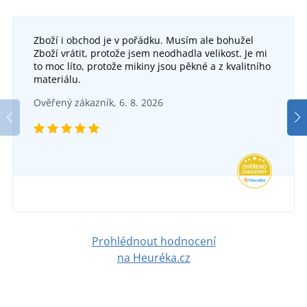
Zboží i obchod je v pořádku. Musím ale bohužel
Zboží vrátit, protože jsem neodhadla velikost. Je mi
to moc líto, protože mikiny jsou pěkné a z kvalitního
materiálu.
Bavlněné ponožky CXS CAVA
Ověřený zákazník, 6. 8. 2026
SKLADEM
v pondělí 10. 8.
u vás
47 Kč
DETAIL
Prohlédnout hodnocení
na Heuréka.cz