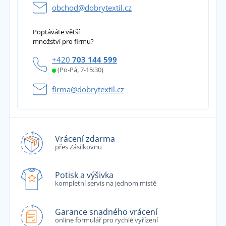
obchod@dobrytextil.cz
Poptáváte větší
množství pro firmu?
+420
703 144 599
(Po-Pá, 7-15:30)
firma@dobrytextil.cz
Vrácení zdarma
přes Zásilkovnu
Potisk a výšivka
kompletní servis na jednom místě
Garance snadného vrácení
online formulář pro rychlé vyřízení