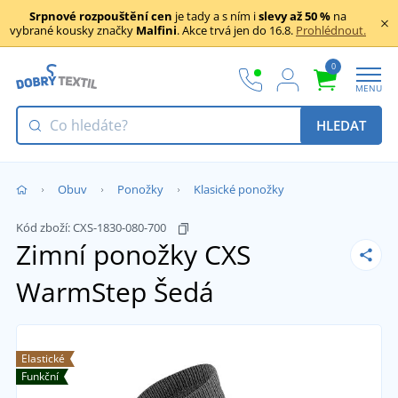
Srpnové rozpouštění cen
je tady a s ním i
slevy až 50 %
na
vybrané kousky značky
Malfini
. Akce trvá jen do 16.8.
Prohlédnout.
0
MENU
HLEDAT
Obuv
Ponožky
Klasické ponožky
Kód zboží:
CXS-1830-080-700
Zimní ponožky CXS
WarmStep
Šedá
Elastické
Funkční