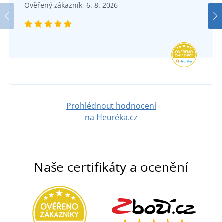
Ponožky THERMOULTRA
Ověřený zákazník, 6. 8. 2026
SKLADEM
v pondělí 10. 8.
u vás
129 Kč
DETAIL
Prohlédnout hodnocení
na Heuréka.cz
Naše certifikáty a ocenění