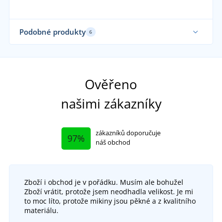
Podobné produkty
6
Vyrobeno v ČR
Sa
Sami oblékáme
Ověřeno
našimi zákazníky
zákazníků doporučuje
97%
náš obchod
Zboží i obchod je v pořádku. Musím ale bohužel
Zboží vrátit, protože jsem neodhadla velikost. Je mi
to moc líto, protože mikiny jsou pěkné a z kvalitního
materiálu.