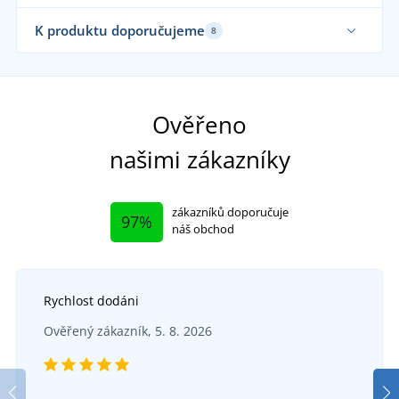
K produktu doporučujeme
8
Vyrobeno v EU
Vy
Až do velikosti 15XL
Až 
Ověřeno
našimi zákazníky
zákazníků doporučuje
97%
náš obchod
Rychlost dodáni
Ověřený zákazník, 5. 8. 2026
+1
Nadměrné tílko Unisex
Na