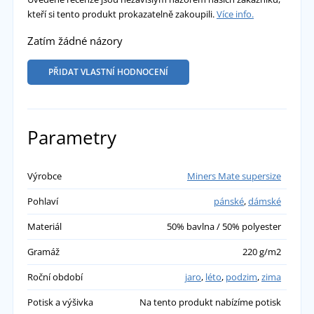
kteří si tento produkt prokazatelně zakoupili.
Více info.
Zatím žádné názory
PŘIDAT VLASTNÍ HODNOCENÍ
Parametry
Výrobce
Miners Mate supersize
Pohlaví
pánské
,
dámské
Materiál
50% bavlna / 50% polyester
Gramáž
220 g/m2
Roční období
jaro
,
léto
,
podzim
,
zima
Potisk a výšivka
Na tento produkt nabízíme potisk