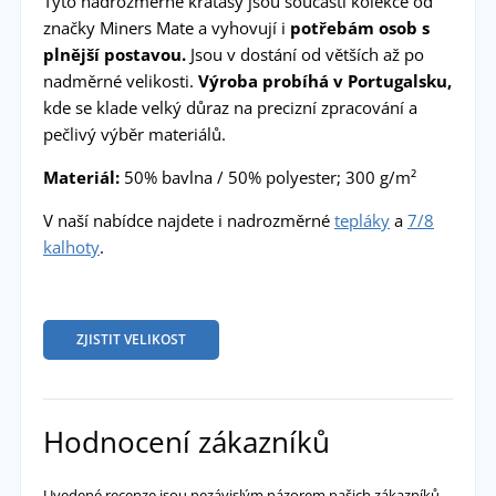
Tyto nadrozměrné kraťasy jsou součástí kolekce od
značky Miners Mate a vyhovují i
potřebám osob s
plnější postavou.
Jsou v dostání od větších až po
nadměrné velikosti.
Výroba probíhá v Portugalsku,
kde se klade velký důraz na precizní zpracování a
pečlivý výběr materiálů.
Materiál:
50% bavlna / 50% polyester; 300 g/m²
V naší nabídce najdete i nadrozměrné
tepláky
a
7/8
kalhoty
.
ZJISTIT VELIKOST
Hodnocení zákazníků
Uvedené recenze jsou nezávislým názorem našich zákazníků,