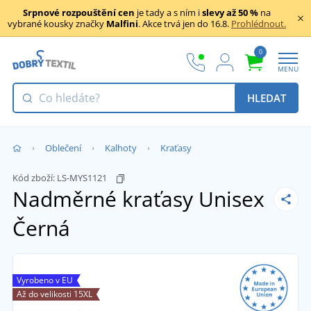
Srpnové rozpouštění cen
je tady a s ním i
slevy až 50 %
na
vybrané kousky značky
Malfini
. Akce trvá jen do 16.8.
Prohlédnout.
0
MENU
HLEDAT
Oblečení
Kalhoty
Kraťasy
Kód zboží:
LS-MYS1121
Nadměrné kraťasy Unisex
Černá
Vyrobeno v EU
Až do velikosti 15XL