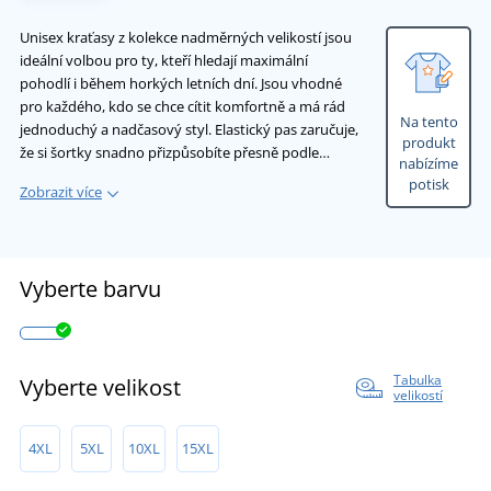
Unisex kraťasy z kolekce nadměrných velikostí jsou
ideální volbou pro ty, kteří hledají maximální
pohodlí i během horkých letních dní. Jsou vhodné
pro každého, kdo se chce cítit komfortně a má rád
Na tento
jednoduchý a nadčasový styl. Elastický pas zaručuje,
produkt
že si šortky snadno přizpůsobíte přesně podle…
nabízíme
potisk
Zobrazit více
Vyberte barvu
Tabulka
Vyberte velikost
velikostí
4XL
5XL
10XL
15XL