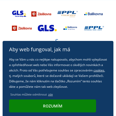
Aby web fungoval, jak má
Aby se Vám u nás co nejlépe nakupovalo, abychom mohli vylepšovat
a zpřehledňovat web nebo Vás informovat o skvělých novinkách a
akcích. Proto od Vás potřebujeme souhlas se zpracováním
cookies
,
tj. malých souborů, které se dočasně ukládají ve Vašem prohlížeči.
Děkujeme, že nám kliknutím na tlačítko „Rozumím“ tento souhlas
Sledujte nás na sociálních sítích
dáte a pomůžete nám tak web zlepšovat.
Souhlas můžete odmítnout
zde
ROZUMÍM
© 2011 - 2026, Dual Trade s.r.o. | Technicky zajišťuje
Simplia.cz
.