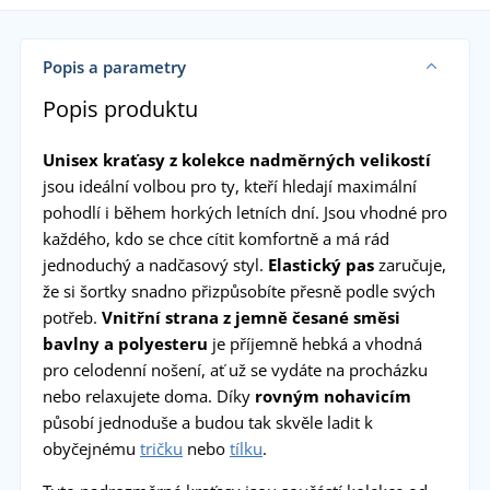
Popis a parametry
Popis produktu
Unisex kraťasy z kolekce nadměrných velikostí
jsou ideální volbou pro ty, kteří hledají maximální
pohodlí i během horkých letních dní. Jsou vhodné pro
každého, kdo se chce cítit komfortně a má rád
jednoduchý a nadčasový styl.
Elastický pas
zaručuje,
že si šortky snadno přizpůsobíte přesně podle svých
potřeb.
Vnitřní strana z jemně česané směsi
bavlny a polyesteru
je příjemně hebká a vhodná
pro celodenní nošení, ať už se vydáte na procházku
nebo relaxujete doma. Díky
rovným nohavicím
působí jednoduše a budou tak skvěle ladit k
obyčejnému
tričku
nebo
tílku
.