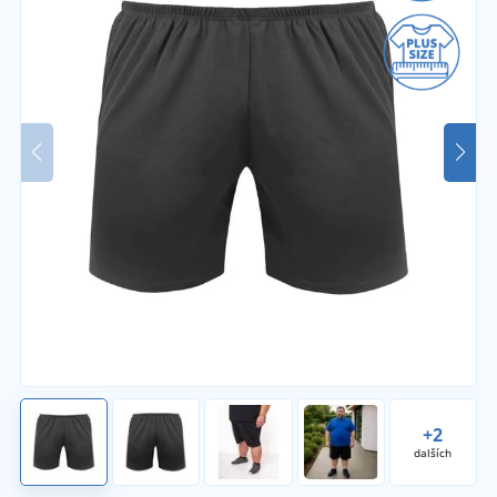
+2
dalších