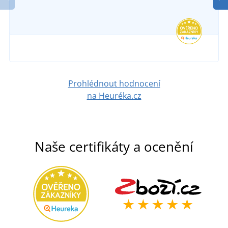
SKLADEM
v pátek 7. 8.
u vás
502 Kč
DETAIL
Prohlédnout hodnocení
na Heuréka.cz
Naše certifikáty a ocenění