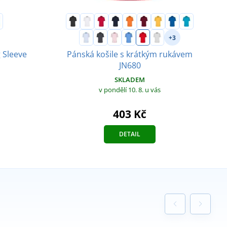
+3
Pánská košile s krátkým rukávem
g Sleeve
JN680
SKLADEM
v pondělí 10. 8.
u vás
403 Kč
DETAIL