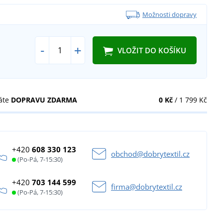
Možnosti dopravy
-
+
VLOŽIT DO KOŠÍKU
áte
DOPRAVU ZDARMA
0 Kč
/ 1 799 Kč
+420
608 330 123
obchod@dobrytextil.cz
(Po-Pá, 7-15:30)
+420
703 144 599
firma@dobrytextil.cz
(Po-Pá, 7-15:30)