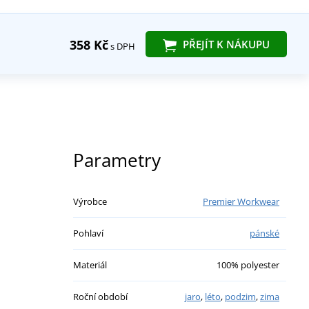
358 Kč
PŘEJÍT K NÁKUPU
s DPH
Parametry
Výrobce
Premier Workwear
Pohlaví
pánské
Materiál
100% polyester
Roční období
jaro
,
léto
,
podzim
,
zima