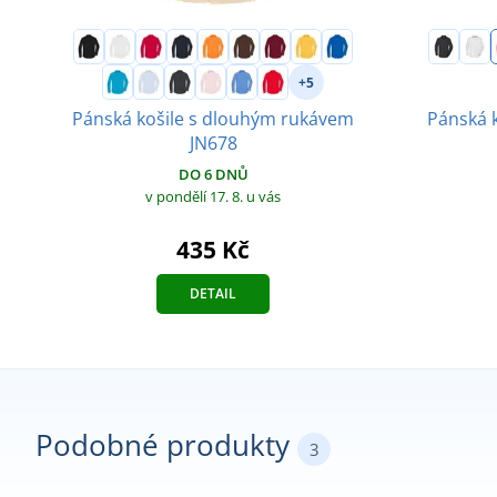
+5
Pánská košile s dlouhým rukávem
Pánská 
JN678
DO 6 DNŮ
v pondělí 17. 8.
u vás
435 Kč
DETAIL
Podobné produkty
3