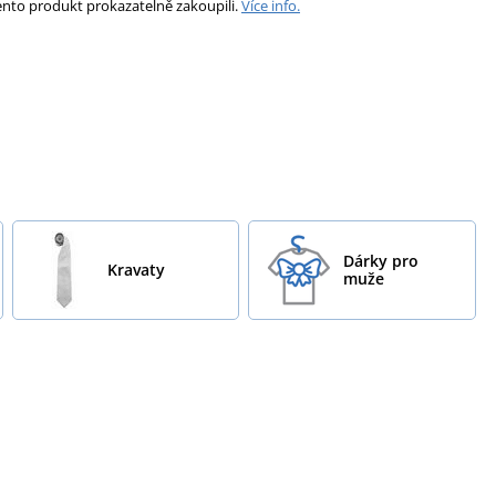
ento produkt prokazatelně zakoupili.
Více info.
Dárky pro
Kravaty
muže