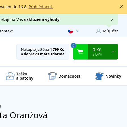
rvá jen do 16.8.
Prohlédnout.
čekají na Vás
exkluzivní výhody
!
Kontakt
Můj účet
0
0 Kč
Nakupte ještě za
1 799 Kč
a
dopravu máte zdarma
s DPH
Tašky
Domácnost
Novinky
a batohy
ata
Oranžová