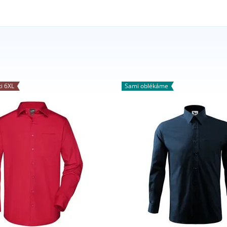
ti 6XL
Sami oblékáme