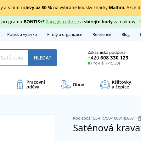
y a s ním i
slevy až 50 %
na vybrané kousky značky
Malfini
. Akce t
ho programu
BONTIS+?
Zaregistrujte se
a
sbírejte body
za nákupy - 
Potisk a výšivka
Firmy a organizace
Reference
Blog
Zákaznická podpora
+420
608 330 123
HLEDAT
(Po-Pá, 7-15:30)
Pracovní
Kšiltovky
Obuv
oděvy
a čepice
Kód zboží:
LS-PR750-1000145867
Saténová krav