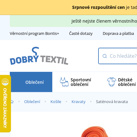
Srpnové rozpouštění cen
je tad
Ještě nejste členem věrnostní
Věrnostní program Bontis+
Časté dotazy
Doprava a platba
Sportovní
Dětské
Oblečení
oblečení
oblečení
Oblečení
Košile
Kravaty
Saténová kravata