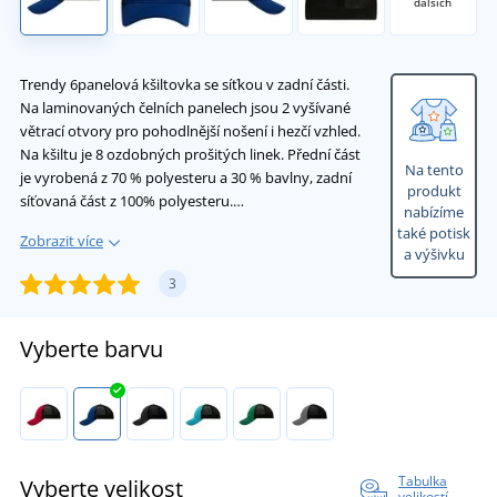
dalších
Trendy 6panelová kšiltovka se síťkou v zadní části.
Na laminovaných čelních panelech jsou 2 vyšívané
větrací otvory pro pohodlnější nošení i hezčí vzhled.
Na kšiltu je 8 ozdobných prošitých linek. Přední část
Na tento
je vyrobená z 70 % polyesteru a 30 % bavlny, zadní
produkt
síťovaná část z 100% polyesteru.…
nabízíme
také potisk
Zobrazit více
a výšivku
3
Vyberte barvu
Tabulka
Vyberte velikost
velikostí