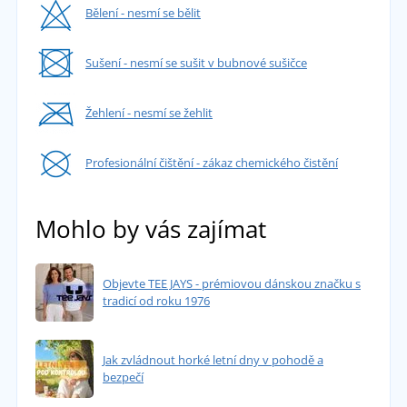
Bělení - nesmí se bělit
Sušení - nesmí se sušit v bubnové sušičce
Žehlení - nesmí se žehlit
Profesionální čištění - zákaz chemického čistění
Mohlo by vás zajímat
Objevte TEE JAYS - prémiovou dánskou značku s
tradicí od roku 1976
Jak zvládnout horké letní dny v pohodě a
bezpečí