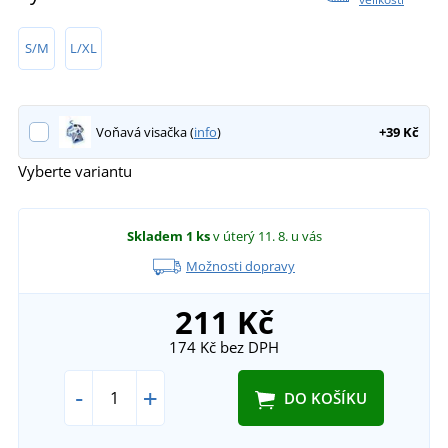
S/M
L/XL
Voňavá visačka (
info
)
+39 Kč
Vyberte variantu
Skladem
1 ks
v úterý 11. 8.
u vás
Možnosti dopravy
211 Kč
174 Kč
bez DPH
-
+
DO KOŠÍKU