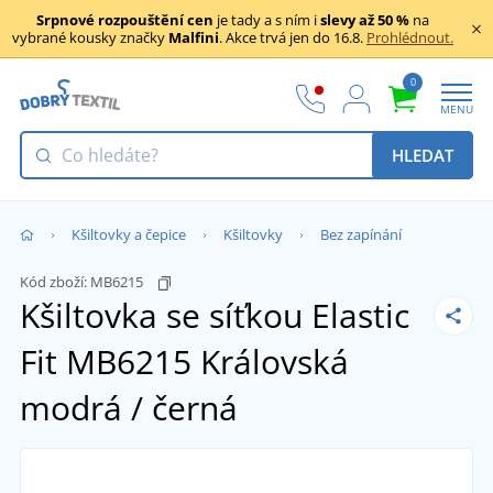
Srpnové rozpouštění cen
je tady a s ním i
slevy až 50 %
na
vybrané kousky značky
Malfini
. Akce trvá jen do 16.8.
Prohlédnout.
0
MENU
HLEDAT
Kšiltovky a čepice
Kšiltovky
Bez zapínání
Kód zboží:
MB6215
Kšiltovka se síťkou Elastic
Fit MB6215
Královská
modrá / černá