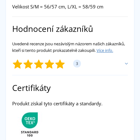
Velikost S/M = 56/57 cm, L/XL = 58/59 cm
Hodnocení zákazníků
Uvedené recenze jsou nezávislým názorem našich zákazníků,
kteří si tento produkt prokazatelně zakoupili.
Více info.
3
PŘIDAT VLASTNÍ HODNOCENÍ
Certifikáty
Nikola
Produkt získal tyto certifikáty a standardy.
Perfektní kšiltovka na léto
přidáno 24.07.2025