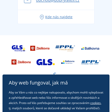
obchod@dobrytextil.cz
Tipy na svěží outfity pro pohodové léto
Oblíbené tričko City v hlavní roli: outfity pro každou
Kde nás najdete
příležitost!
Aby web fungoval, jak má
Aby se Vám u nás co nejlépe nakupovalo, abychom mohli vylepšovat
a zpřehledňovat web nebo Vás informovat o skvělých novinkách a
akcích. Proto od Vás potřebujeme souhlas se zpracováním
cookies
,
tj. malých souborů, které se dočasně ukládají ve Vašem prohlížeči.