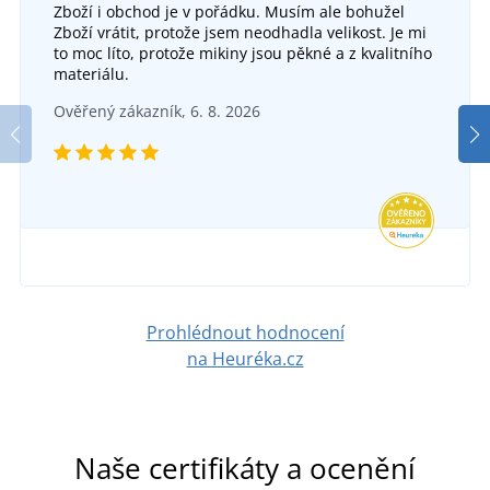
Zboží i obchod je v pořádku. Musím ale bohužel
Zboží vrátit, protože jsem neodhadla velikost. Je mi
to moc líto, protože mikiny jsou pěkné a z kvalitního
+12
materiálu.
Kšiltovka bez zapínání Flexfit MB6181
Ověřený zákazník, 6. 8. 2026
DO 6 DNŮ
v úterý 18. 8.
u vás
415 Kč
DETAIL
Prohlédnout hodnocení
na Heuréka.cz
Naše certifikáty a ocenění