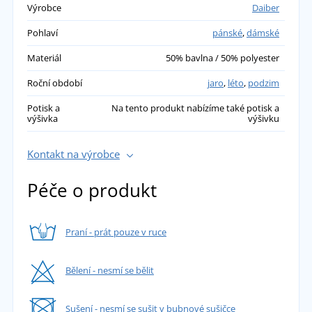
Výrobce
Daiber
Pohlaví
pánské
,
dámské
Materiál
50% bavlna / 50% polyester
Roční období
jaro
,
léto
,
podzim
Potisk a
Na tento produkt nabízíme také potisk a
výšivka
výšivku
Kontakt na výrobce
Péče o produkt
Praní - prát pouze v ruce
Bělení - nesmí se bělit
Sušení - nesmí se sušit v bubnové sušičce