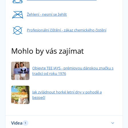
Žehlení - nesmí se žehlit
Profesionální čištění - zákaz chemického čistění
Mohlo by vás zajímat
Objevte TEE JAYS - prémiovou dánskou značku s
tradicí od roku 1976
Jak zvládnout horké letní dny v pohodě a
bezpečí
Videa
1