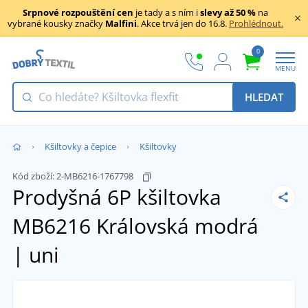
Srpnové rozpouštění cen
je tady a s ním i
slevy až 50 %
na
vybrané kousky značky
Malfini
. Akce trvá jen do 16.8.
Prohlédnout.
0
MENU
HLEDAT
Kšiltovky a čepice
Kšiltovky
Kód zboží:
2-MB6216-1767798
Prodyšná 6P kšiltovka
MB6216
Královská modrá
| uni