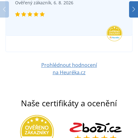
5 panelová kšiltovka MB070
Ověřený zákazník, 6. 8. 2026
SKLADEM
v úterý 11. 8.
u vás
107 Kč
DETAIL
Prohlédnout hodnocení
na Heuréka.cz
Naše certifikáty a ocenění