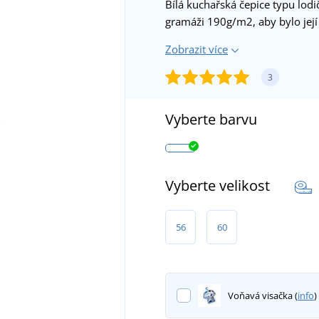
Bílá kuchařská čepice typu lodi
gramáži 190g/m2, aby bylo její
Zobrazit více
3
Vyberte barvu
Vyberte velikost
56
60
Voňavá visačka (
info
)