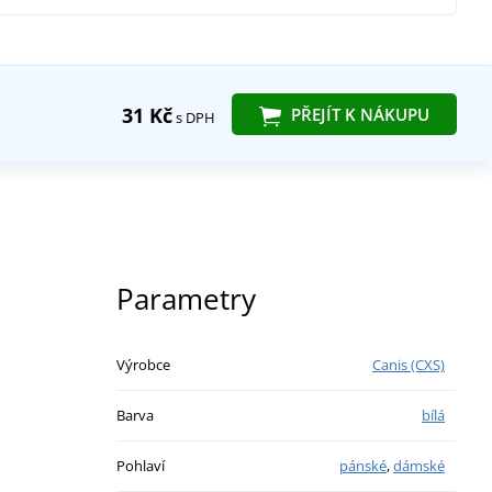
31 Kč
PŘEJÍT K NÁKUPU
s DPH
Parametry
Výrobce
Canis (CXS)
Barva
bílá
Pohlaví
pánské
,
dámské