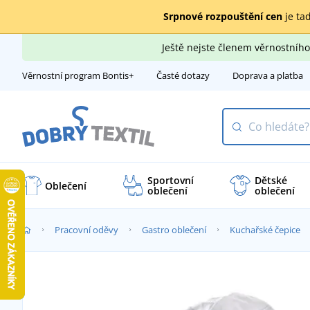
Srpnové rozpouštění cen
je tad
Ještě nejste členem věrnostní
Věrnostní program Bontis+
Časté dotazy
Doprava a platba
Sportovní
Dětské
Oblečení
oblečení
oblečení
Pracovní oděvy
Gastro oblečení
Kuchařské čepice