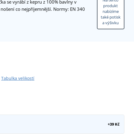
Na tento
čka se vyrábí z kepru z 100% bavlny v
produkt
 nošení co nejpříjemnější. Normy: EN 340
nabízíme
také potisk
a výšivku
Tabulka velikostí
+39 Kč