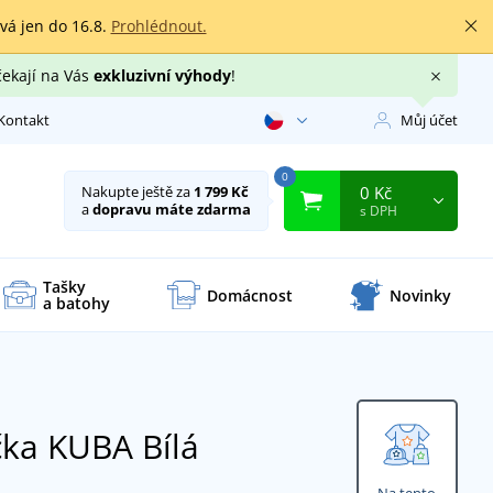
rvá jen do 16.8.
Prohlédnout.
čekají na Vás
exkluzivní výhody
!
Kontakt
Můj účet
0
0 Kč
Nakupte ještě za
1 799 Kč
a
dopravu máte zdarma
s DPH
Tašky
Domácnost
Novinky
a batohy
ička KUBA
Bílá