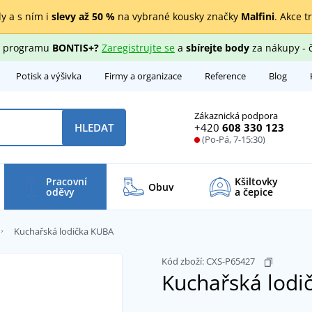
y a s ním i
slevy až 50 %
na vybrané kousky značky
Malfini
. Akce t
ho programu
BONTIS+?
Zaregistrujte se
a
sbírejte body
za nákupy - 
Potisk a výšivka
Firmy a organizace
Reference
Blog
Zákaznická podpora
+420
608 330 123
HLEDAT
(Po-Pá, 7-15:30)
Pracovní
Kšiltovky
Obuv
oděvy
a čepice
Kuchařská lodička KUBA
Kód zboží:
CXS-P65427
Kuchařská lod