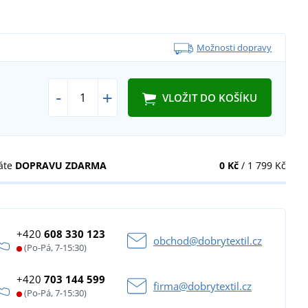
Možnosti dopravy
-
+
VLOŽIT DO KOŠÍKU
áte
DOPRAVU ZDARMA
0 Kč
/ 1 799 Kč
+420
608 330 123
obchod@dobrytextil.cz
(Po-Pá, 7-15:30)
+420
703 144 599
firma@dobrytextil.cz
(Po-Pá, 7-15:30)