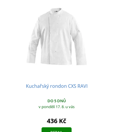
Kuchařský rondon CXS RAVI
DO 5 DNŮ
v pondělí 17. 8.
u vás
436 Kč