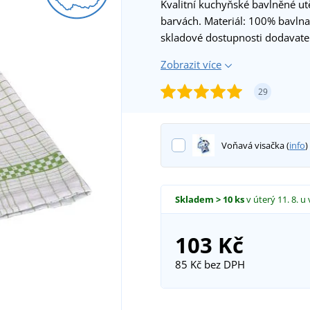
Kvalitní kuchyňské bavlněné ut
barvách. Materiál: 100% bavlna
skladové dostupnosti dodavate
Zobrazit více
29
Voňavá visačka (
info
)
Skladem
> 10 ks
v úterý 11. 8.
u 
103 Kč
85 Kč
bez DPH