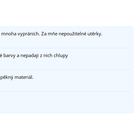
o mnoha vypráních. Za mňe nepoužitelné utěrky.
é barvy a nepadaji z nich chlupy
 pěkný materiál.