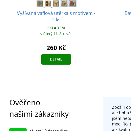
Vyšívaná vaflová utěrka s motivem -
Ba
2 ks
SKLADEM
v úterý 11. 8.
u vás
260 Kč
DETAIL
Ověřeno
Zboží i o
našimi zákazníky
ale bohuž
jsem neod
moc líto,
a z kvalit
zákazníků doporučuje