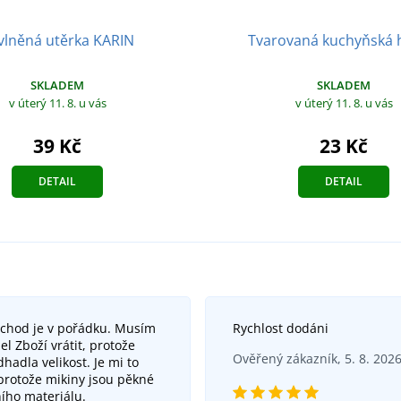
Tvarovaná kuchyňská
vlněná utěrka KARIN
SKLADEM
SKLADEM
v úterý 11. 8.
u vás
v úterý 11. 8.
u vás
23 Kč
39 Kč
DETAIL
DETAIL
bchod je v pořádku. Musím
Rychlost dodáni
el Zboží vrátit, protože
Ověřený zákazník, 5. 8. 202
hadla velikost. Je mi to
 protože mikiny jsou pěkné
ního materiálu.