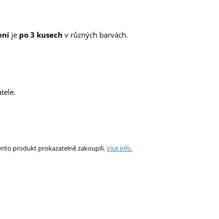
ení
je
po 3 kusech
v různých barvách.
tele.
ento produkt prokazatelně zakoupili.
Více info.