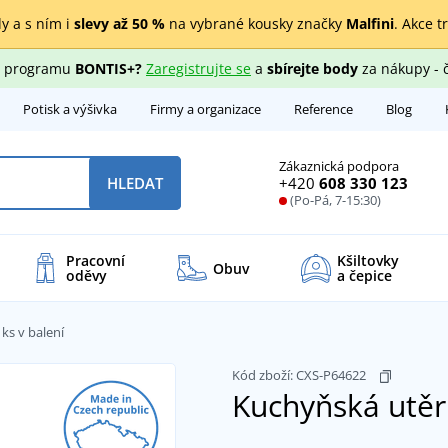
y a s ním i
slevy až 50 %
na vybrané kousky značky
Malfini
. Akce t
ho programu
BONTIS+?
Zaregistrujte se
a
sbírejte body
za nákupy - 
Potisk a výšivka
Firmy a organizace
Reference
Blog
Zákaznická podpora
+420
608 330 123
HLEDAT
(Po-Pá, 7-15:30)
Pracovní
Kšiltovky
Obuv
oděvy
a čepice
ks v balení
Kód zboží:
CXS-P64622
Kuchyňská utěrk