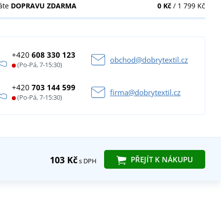
áte
DOPRAVU ZDARMA
0 Kč
/ 1 799 Kč
+420
608 330 123
obchod@dobrytextil.cz
(Po-Pá, 7-15:30)
+420
703 144 599
firma@dobrytextil.cz
(Po-Pá, 7-15:30)
103 Kč
PŘEJÍT K NÁKUPU
s DPH