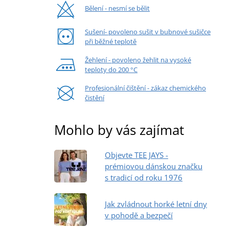
Bělení - nesmí se bělit
Sušení- povoleno sušit v bubnové sušičce
při běžné teplotě
Žehlení - povoleno žehlit na vysoké
teploty do 200 °C
Profesionální čištění - zákaz chemického
čistění
Mohlo by vás zajímat
Objevte TEE JAYS -
prémiovou dánskou značku
s tradicí od roku 1976
Jak zvládnout horké letní dny
v pohodě a bezpečí