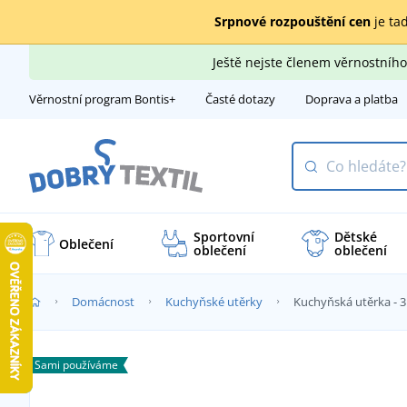
Srpnové rozpouštění cen
je tad
Ještě nejste členem věrnostní
Věrnostní program Bontis+
Časté dotazy
Doprava a platba
Sportovní
Dětské
Oblečení
oblečení
oblečení
Domácnost
Kuchyňské utěrky
Kuchyňská utěrka - 3 
Sami používáme