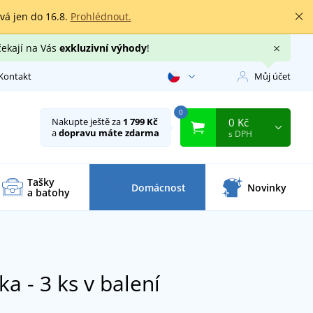
rvá jen do 16.8.
Prohlédnout.
čekají na Vás
exkluzivní výhody
!
Kontakt
Můj účet
0
0 Kč
Nakupte ještě za
1 799 Kč
a
dopravu máte zdarma
s DPH
Tašky
Domácnost
Novinky
a batohy
a - 3 ks v balení