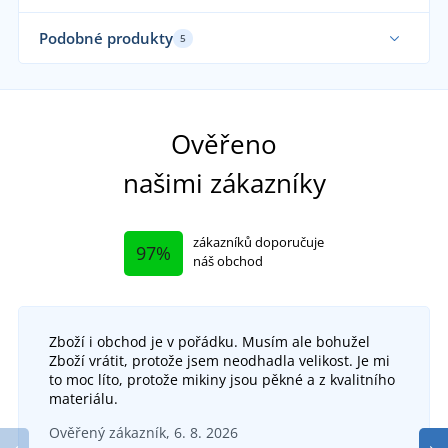
Vyrobeno v ČR
Podobné produkty
5
Ověřeno
našimi zákazníky
zákazníků doporučuje
97%
náš obchod
Zboží i obchod je v pořádku. Musím ale bohužel
+1
Zboží vrátit, protože jsem neodhadla velikost. Je mi
Kuchyňská chňapka Puntíky - 2 ks
to moc líto, protože mikiny jsou pěkné a z kvalitního
+29
materiálu.
Kuchyňská zástěra s laclem a kapsou
DO 6 DNŮ
Ověřený zákazník, 6. 8. 2026
v pondělí 17. 8.
u vás