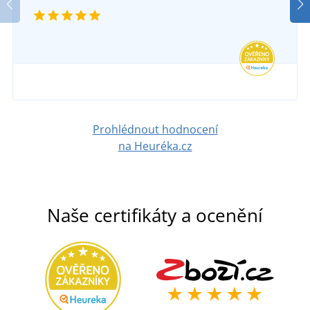
DO 6 DNŮ
326 Kč
v pondělí 17. 8.
u vás
DETAIL
261 Kč
DETAIL
Prohlédnout hodnocení
na Heuréka.cz
Naše certifikáty a ocenění