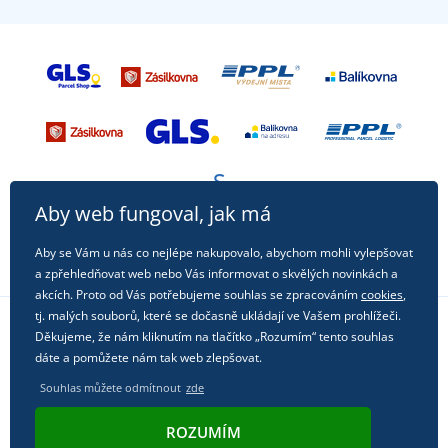
Aby web fungoval, jak má
Aby se Vám u nás co nejlépe nakupovalo, abychom mohli vylepšovat
a zpřehledňovat web nebo Vás informovat o skvělých novinkách a
akcích. Proto od Vás potřebujeme souhlas se zpracováním
cookies
,
tj. malých souborů, které se dočasně ukládají ve Vašem prohlížeči.
Děkujeme, že nám kliknutím na tlačítko „Rozumím“ tento souhlas
Sledujte nás na sociálních sítích
dáte a pomůžete nám tak web zlepšovat.
Souhlas můžete odmítnout
zde
ROZUMÍM
© 2011 - 2026, Dual Trade s.r.o. | Technicky zajišťuje
Simplia.cz
.