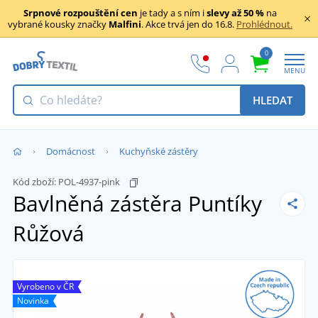
Srpnové rozpouštění cen
je tady a s ním i
slevy až 50 %
na
vybrané kousky značky
Malfini
. Akce trvá jen do 16.8.
Prohlédnout.
0
MENU
HLEDAT
Domácnost
Kuchyňské zástěry
Kód zboží:
POL-4937-pink
Bavlněná zástěra Puntíky
Růžová
Vyrobeno v ČR
Novinka