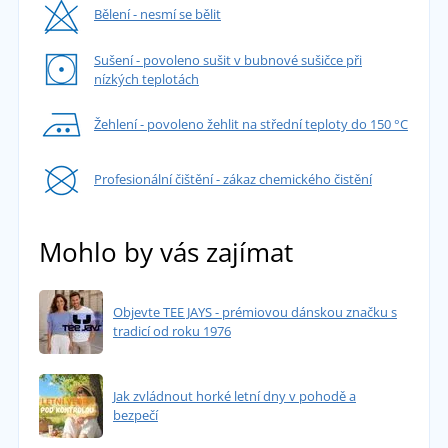
Bělení - nesmí se bělit
Sušení - povoleno sušit v bubnové sušičce při
nízkých teplotách
Žehlení - povoleno žehlit na střední teploty do 150 °C
Profesionální čištění - zákaz chemického čistění
Mohlo by vás zajímat
Objevte TEE JAYS - prémiovou dánskou značku s
tradicí od roku 1976
Jak zvládnout horké letní dny v pohodě a
bezpečí