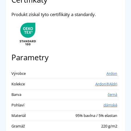
Živá
Produkt získal tyto certifikáty a standardy.
Vzala jsem dvoje „naslepo“ a trefila jsem se.
Velká spokojenost. Měřím 163 cm, váha cca
77 kg, vzala jsem velikost L (místo XL) a sedí
mi perfektně. Velikost L jsem volila i proto, že
Parametry
bavlna „pracuje“ a časem se trochu roztáhne.
Legíny jsou na tělo, ale nikde netlačí a na sobě
je vůbec necítím. Vybírala jsem je hlavně kvůli
Výrobce
Ardon
materiálu – nechci mít na kůži syntetiku – a
také kvůli střihu v pase. Pas je skvěle řešený,
Kolekce
Ardon®Aldri
krásně schová bříško. I když se v nich
Barva
černá
zapotím, nezapáchají jako je tomu u syntetiky.
Jsou fakt skvělé.
Pohlaví
dámské
přidáno 07.02.2026
Materiál
95% bavlna / 5% elastan
Marcela
Gramáž
220 g/m2