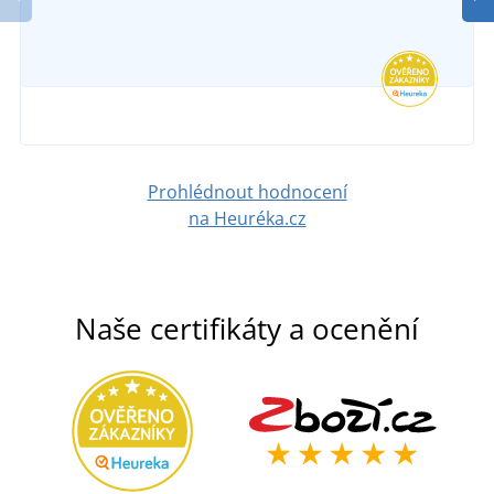
SKLADEM
315 Kč
v úterý 11. 8.
u vás
DETAIL
250 Kč
DETAIL
Prohlédnout hodnocení
na Heuréka.cz
Naše certifikáty a ocenění