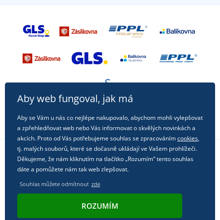
Aby web fungoval, jak má
Aby se Vám u nás co nejlépe nakupovalo, abychom mohli vylepšovat
a zpřehledňovat web nebo Vás informovat o skvělých novinkách a
akcích. Proto od Vás potřebujeme souhlas se zpracováním
cookies
,
tj. malých souborů, které se dočasně ukládají ve Vašem prohlížeči.
Děkujeme, že nám kliknutím na tlačítko „Rozumím“ tento souhlas
Sledujte nás na sociálních sítích
dáte a pomůžete nám tak web zlepšovat.
Souhlas můžete odmítnout
zde
ROZUMÍM
© 2011 - 2026, Dual Trade s.r.o. | Technicky zajišťuje
Simplia.cz
.