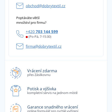
obchod@dobrytextil.cz
Poptáváte větší
množství pro firmu?
+420
703 144 599
(Po-Pá, 7-15:30)
firma@dobrytextil.cz
Vrácení zdarma
přes Zásilkovnu
Potisk a výšivka
kompletní servis na jednom místě
Garance snadného vrácení
online formulář pro rychlé vyřízení