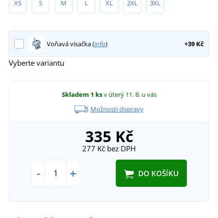
XS
S
M
L
XL
2XL
3XL
Voňavá visačka (
info
)
+39 Kč
Vyberte variantu
Skladem
1 ks
v úterý 11. 8.
u vás
Možnosti dopravy
335 Kč
277 Kč
bez DPH
-
+
DO KOŠÍKU