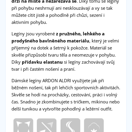
drží na místě a nezařezává se
. Díky tomu se legíny
při pohybu neshrnují ani nesklouzávají a vy se tak
můžete cítit jistě a pohodlně při chůzi, sezení i
aktivním pohybu.
Legíny jsou vyrobené
z pružného, lehkého a
prodyšného bavlněného materiálu
, který je velmi
příjemný na dotek a šetrný k pokožce. Materiál se
skvěle přizpůsobí tvaru těla a neomezuje v pohybu.
Díky
přídavku elastanu
si legíny zachovávají svůj
tvar i při častém nošení a praní.
Dámské legíny ARDON ALDRI využijete jak při
běžném nošení, tak při lehčích sportovních aktivitách.
Skvěle se hodí na procházky, cestování, práci i volný
čas. Snadno je zkombinujete s tričkem, mikinou nebo
delší tunikou a vytvoříte pohodlný a ležérní outfit.