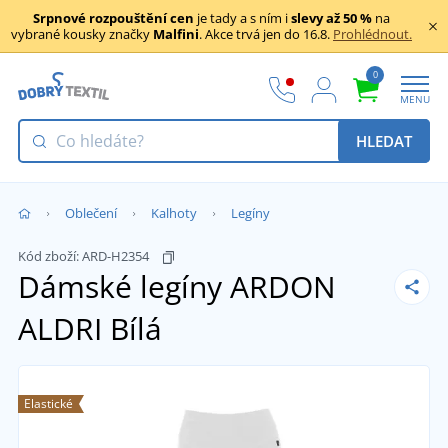
Srpnové rozpouštění cen
je tady a s ním i
slevy až 50 %
na
vybrané kousky značky
Malfini
. Akce trvá jen do 16.8.
Prohlédnout.
0
MENU
HLEDAT
Oblečení
Kalhoty
Legíny
Kód zboží:
ARD-H2354
Dámské legíny ARDON
ALDRI
Bílá
Elastické