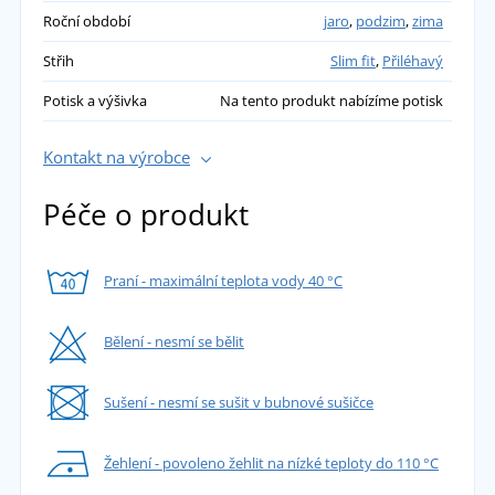
Roční období
jaro
,
podzim
,
zima
Mám 110kg a silnější nohy legíny jsem
natáhla jen ke kolenům.
Střih
Slim fit
,
Přiléhavý
Potisk a výšivka
Na tento produkt nabízíme potisk
Největší vel 3xl je škoda, že se nedělají větší a
jiný střih.
Kontakt na výrobce
Tlusťošek je dost nechápu výrobce proč
Péče o produkt
nepokryjí i tuto poptávku.
přidáno 23.12.2025
Praní - maximální teplota vody 40 °C
Bělení - nesmí se bělit
Sušení - nesmí se sušit v bubnové sušičce
Žehlení - povoleno žehlit na nízké teploty do 110 °C