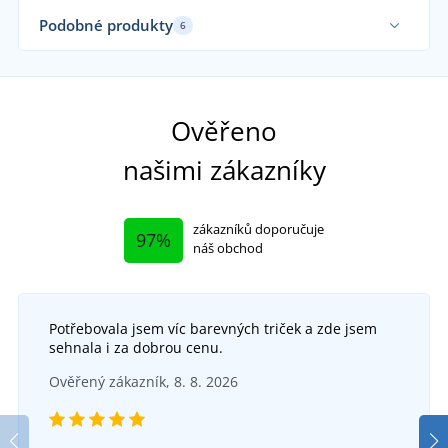
Elastické
Sa
Podobné produkty
6
Elastické
Až 
Sami oblékáme
Ověřeno
našimi zákazníky
zákazníků doporučuje
97%
náš obchod
Potřebovala jsem víc barevných triček a zde jsem
sehnala i za dobrou cenu.
Dámské 3/4 legíny ARDON ALDRI
Ověřený zákazník, 8. 8. 2026
Dámské legíny Balance
DO 5 DNŮ
v pondělí 17. 8.
u vás