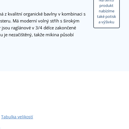
Na tento
produkt
nabízíme
 z kvalitní organické bavlny v kombinaci s
také potisk
steru. Má moderní volný střih s širokým
a výšivku
 jsou raglánové v 3/4 délce zakončené
 je nezačištěný, takže mikina působí
Tabulka velikostí