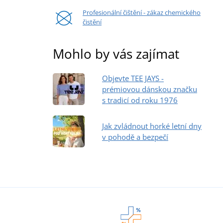
Profesionální čištění - zákaz chemického
čistění
Mohlo by vás zajímat
Objevte TEE JAYS -
prémiovou dánskou značku
s tradicí od roku 1976
Jak zvládnout horké letní dny
v pohodě a bezpečí