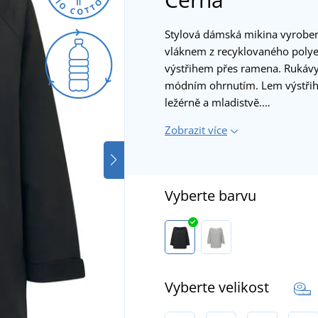
Stylová dámská mikina vyrobená
vláknem z recyklovaného polye
výstřihem přes ramena. Rukávy
módním ohrnutím. Lem výstřihu
ležérně a mladistvě.…
Zobrazit více
Vyberte barvu
Vyberte velikost