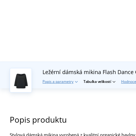
Ležérní dámská mikina Flash Dance
Popis a parametry
Tabulka velikostí
Hodnoce
Popis produktu
Stylová dámská mikina vyrobená z kvalitní organické bavln