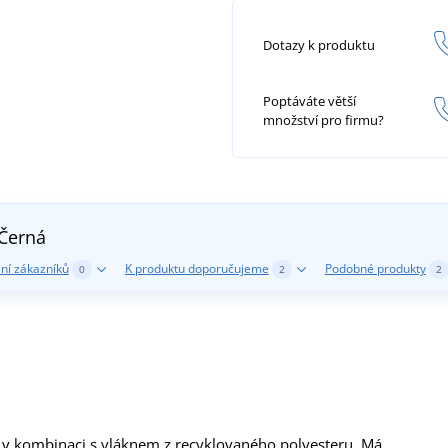
Dotazy k produktu
Poptáváte větší
množství pro firmu?
Černá
ní zákazníků
K produktu doporučujeme
Podobné produkty
0
2
2
y v kombinaci s vláknem z recyklovaného polyesteru. Má