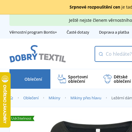
Srpnové rozpouštění cen
je tad
Ještě nejste členem věrnostní
Věrnostní program Bontis+
Časté dotazy
Doprava a platba
Sportovní
Dětské
Oblečení
oblečení
oblečení
Oblečení
Mikiny
Mikiny přes hlavu
Ležérní dám
Udržitelnost