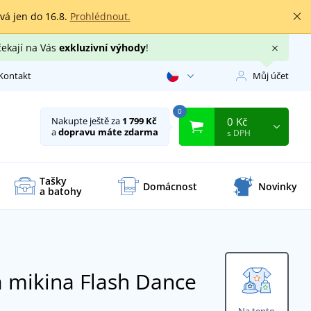
rvá jen do 16.8.
Prohlédnout.
čekají na Vás
exkluzivní výhody
!
Kontakt
Můj účet
0
0 Kč
Nakupte ještě za
1 799 Kč
a
dopravu máte zdarma
s DPH
Tašky
Domácnost
Novinky
a batohy
 mikina Flash Dance