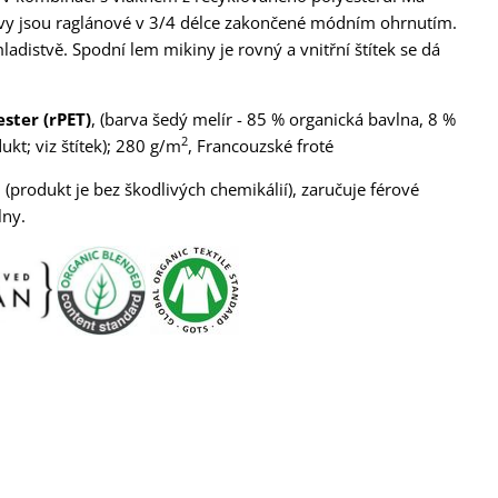
ávy jsou raglánové v 3/4 délce zakončené módním ohrnutím.
ladistvě. Spodní lem mikiny je rovný a vnitřní štítek se dá
ster (rPET)
, (barva šedý melír - 85 % organická bavlna, 8 %
2
ukt; viz štítek); 280 g/m
, Francouzské froté
(produkt je bez škodlivých chemikálií), zaručuje férové
lny.