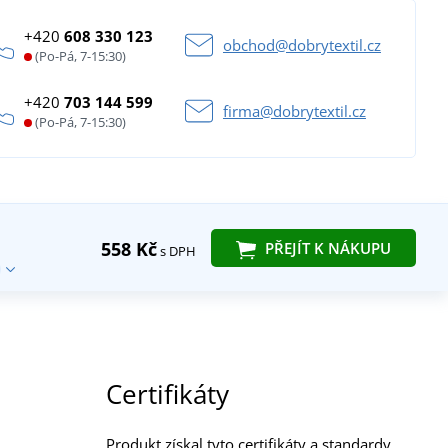
+420
608 330 123
obchod@dobrytextil.cz
(Po-Pá, 7-15:30)
+420
703 144 599
firma@dobrytextil.cz
(Po-Pá, 7-15:30)
558 Kč
PŘEJÍT K NÁKUPU
s DPH
Certifikáty
Produkt získal tyto certifikáty a standardy.