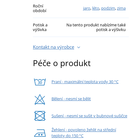
Roční
jaro
,
léto
,
podzim
,
zima
období
Potisk a
Na tento produkt nabízíme také
výšivka
potisk a výšivku
Kontakt na výrobce
Péče o produkt
Praní - maximální teplota vody 30 °C
Bělení - nesmí se bělit
Sušení - nesmí se sušit v bubnové sušičce
Žehlení - povoleno žehlit na střední
teploty do 150 °C