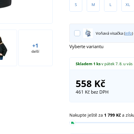
S
M
L
XL
Voňavá visačka (
info
)
+1
Vyberte variantu
další
Skladem
1 ks
v pátek 7. 8.
u vás
558 Kč
461 Kč
bez DPH
Nakupte ještě za
1 799 Kč
a získ