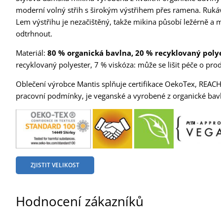
moderní volný střih s širokým výstřihem přes ramena. Ruk
Lem výstřihu je nezačištěný, takže mikina působí ležérně a m
odtrhnout.
Materiál:
80 % organická bavlna, 20 % recyklovaný polye
recyklovaný polyester, 7 % viskóza: může se lišit péče o prod
Oblečení výrobce Mantis splňuje certifikace OekoTex, REACH 
pracovní podmínky, je veganské a vyrobené z organické bav
ZJISTIT VELIKOST
Hodnocení zákazníků