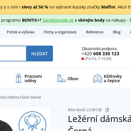
y a s ním i
slevy až 50 %
na vybrané kousky značky
Malfini
. Akce t
ho programu
BONTIS+?
Zaregistrujte se
a
sbírejte body
za nákupy - 
Potisk a výšivka
Firmy a organizace
Reference
Blog
Zákaznická podpora
+420
608 330 123
HLEDAT
(Po-Pá, 7-15:30)
Pracovní
Kšiltovky
Obuv
oděvy
a čepice
ská mikina Flash Dance
Kód zboží:
LS-M128
Ležérní dámská
Černá