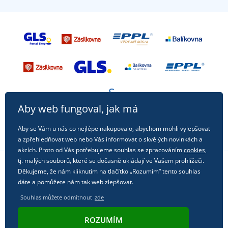
Aby web fungoval, jak má
Aby se Vám u nás co nejlépe nakupovalo, abychom mohli vylepšovat
a zpřehledňovat web nebo Vás informovat o skvělých novinkách a
akcích. Proto od Vás potřebujeme souhlas se zpracováním
cookies
,
tj. malých souborů, které se dočasně ukládají ve Vašem prohlížeči.
Děkujeme, že nám kliknutím na tlačítko „Rozumím“ tento souhlas
Sledujte nás na sociálních sítích
dáte a pomůžete nám tak web zlepšovat.
Souhlas můžete odmítnout
zde
ROZUMÍM
© 2011 - 2026, Dual Trade s.r.o. | Technicky zajišťuje
Simplia.cz
.