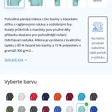
dalších
Pohodlná pánská mikina z bio bavlny v klasickém
střihu s raglánovými rukávy a ozdobnými švy.
Kulatý průkrčník a manžety jsou pružné díky
přídavku elastanu pro pohodlnější nošení.
Na tento
Odtrhávací cedulka. Mikina je vyrobená z kvalitního
produkt
úpletu z 85 % česané bio bavlny a 15 % polyesteru v
nabízíme
gramáži 300 g/m2…
také potisk
a výšivku
Zobrazit více
Vyberte barvu