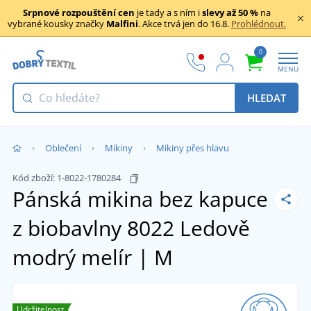
Srpnové rozpouštění cen
je tady a s ním i
slevy až 50 %
na
vybrané kousky značky
Malfini
. Akce trvá jen do 16.8.
Prohlédnout.
0
MENU
HLEDAT
Oblečení
Mikiny
Mikiny přes hlavu
Kód zboží:
1-8022-1780284
Pánská mikina bez kapuce
z biobavlny 8022
Ledově
modrý melír | M
Udržitelnost