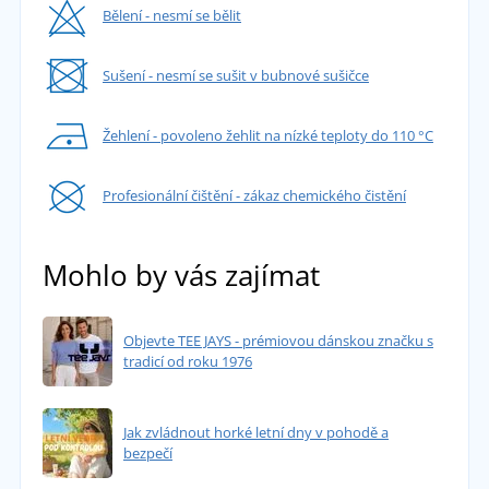
Bělení - nesmí se bělit
Sušení - nesmí se sušit v bubnové sušičce
Žehlení - povoleno žehlit na nízké teploty do 110 °C
Profesionální čištění - zákaz chemického čistění
Mohlo by vás zajímat
Objevte TEE JAYS - prémiovou dánskou značku s
tradicí od roku 1976
Jak zvládnout horké letní dny v pohodě a
bezpečí