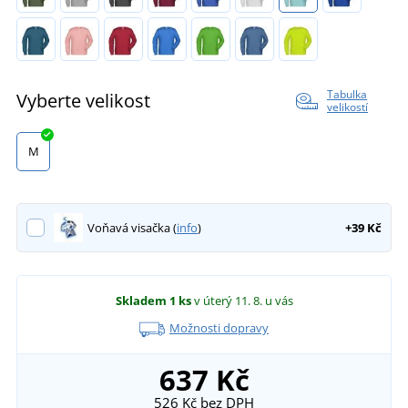
Tabulka
Vyberte velikost
velikostí
M
Voňavá visačka (
info
)
+39 Kč
Skladem
1 ks
v úterý 11. 8.
u vás
Možnosti dopravy
637 Kč
526 Kč
bez DPH