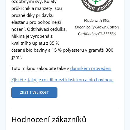
ozdobnými švy. Kulatý
průkrčník a manžety jsou
pružné díky přídavku
elastanu pro pohodlnější
nošení. Odtrhávací cedulka.
Mikina je vyrobená z
kvalitního úpletu z 85 %
česané bio bavlny a 15 % polyesteru v gramáži 300
2
g/m
.
Tuto mikinu zakoupíte také v
dámském provedení
.
Zjistěte, jaký je rozdíl mezi klasickou a bio bavlnou.
ZJISTIT VELIKOST
Hodnocení zákazníků