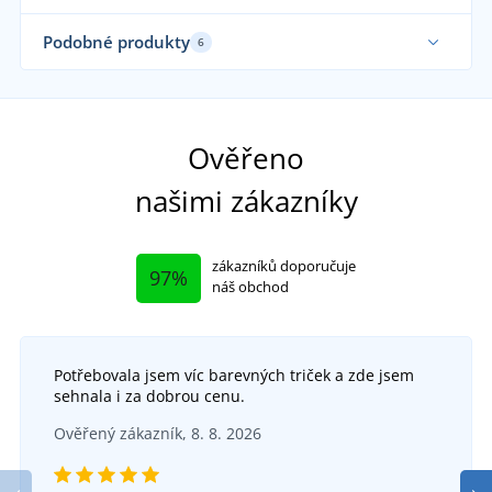
Udržitelnost
Udr
Podobné produkty
6
Až 
Až do velikosti 5XL
Ověřeno
našimi zákazníky
zákazníků doporučuje
97%
náš obchod
Potřebovala jsem víc barevných triček a zde jsem
+15
sehnala i za dobrou cenu.
Dětská mikina na zip z biobavlny 8026k
Ověřený zákazník, 8. 8. 2026
Unisex mikina Crew
SKLADEM
v úterý 11. 8.
u vás