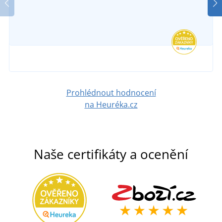
SKLADEM
735 Kč
v úterý 11. 8.
u vás
DETAIL
419 Kč
DETAIL
Prohlédnout hodnocení
na Heuréka.cz
Naše certifikáty a ocenění