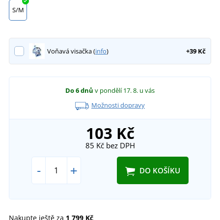
S/M
Voňavá visačka (
info
)
+39 Kč
Do 6 dnů
v pondělí 17. 8.
u vás
Možnosti dopravy
103 Kč
85 Kč
bez DPH
-
+
DO KOŠÍKU
Nakupte ještě za
1 799 Kč