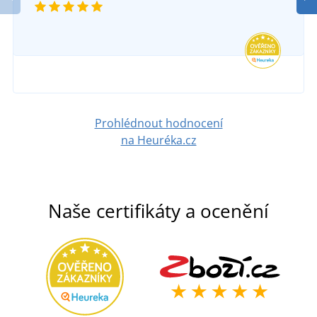
SKLADEM
v úterý 11. 8.
u vás
435 Kč
DETAIL
Prohlédnout hodnocení
na Heuréka.cz
Naše certifikáty a ocenění