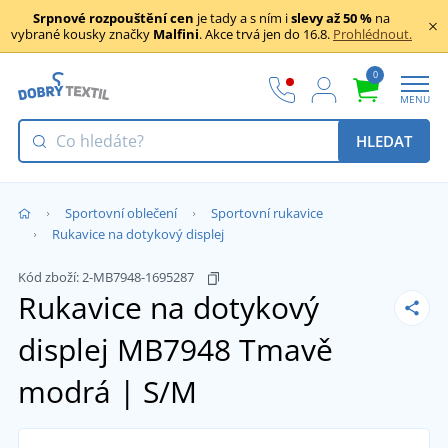
Srpnové rozpouštění cen
je tady a s ním i
slevy až 50 %
na
vybrané kousky značky
Malfini
. Akce trvá jen do 16.8.
Prohlédnout.
0
MENU
HLEDAT
Sportovní oblečení
Sportovní rukavice
Rukavice na dotykový displej
Kód zboží:
2-MB7948-1695287
Rukavice na dotykový
displej MB7948
Tmavě
modrá | S/M