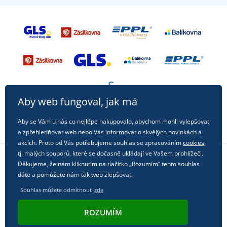
Aby web fungoval, jak má
Aby se Vám u nás co nejlépe nakupovalo, abychom mohli vylepšovat
a zpřehledňovat web nebo Vás informovat o skvělých novinkách a
akcích. Proto od Vás potřebujeme souhlas se zpracováním
cookies
,
tj. malých souborů, které se dočasně ukládají ve Vašem prohlížeči.
Děkujeme, že nám kliknutím na tlačítko „Rozumím“ tento souhlas
Sledujte nás na sociálních sítích
dáte a pomůžete nám tak web zlepšovat.
Souhlas můžete odmítnout
zde
ROZUMÍM
© 2011 - 2026, Dual Trade s.r.o. | Technicky zajišťuje
Simplia.cz
.