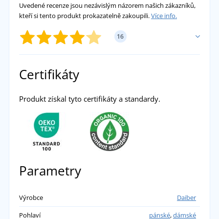
Uvedené recenze jsou nezávislým názorem našich zákazníků,
kteří si tento produkt prokazatelně zakoupili.
Více info.
16
PŘIDAT VLASTNÍ HODNOCENÍ
Certifikáty
Živá
Produkt získal tyto certifikáty a standardy.
Spokojenost. Koupila jsem podle recenzí a
přesně odpovídá očekávání. Hledala jsem
tenkou, ale hlavně bavlněnou čepici. Vzala
jsem ji i pro kamaráda na spaní na chalupě a
Parametry
je nadšený. Původně jsem ji chtěla na práci
místo bandany (šátku), ale teď ji nosím běžně i
venku. Na to, že je tenká, opravdu hřeje – mně
Výrobce
Daiber
bohatě stačí.
přidáno 07.02.2026
Pohlaví
pánské
,
dámské