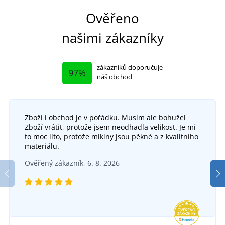
Ověřeno
našimi zákazníky
zákazníků doporučuje
97%
náš obchod
Zboží i obchod je v pořádku. Musím ale bohužel
+2
Zboží vrátit, protože jsem neodhadla velikost. Je mi
Kruhová šála z organické bavlny
to moc líto, protože mikiny jsou pěkné a z kvalitního
materiálu.
Lehká bavlněná čepice Hemsedal
DO 6 DNŮ
Ověřený zákazník, 6. 8. 2026
v pondělí 17. 8.
u vás
DO 6 DNŮ
224 Kč
v pondělí 17. 8.
u vás
DETAIL
125 Kč