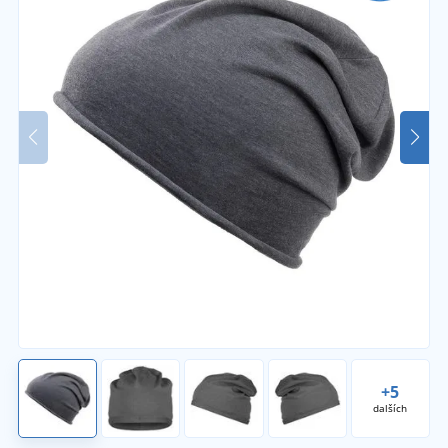
+5
dalších