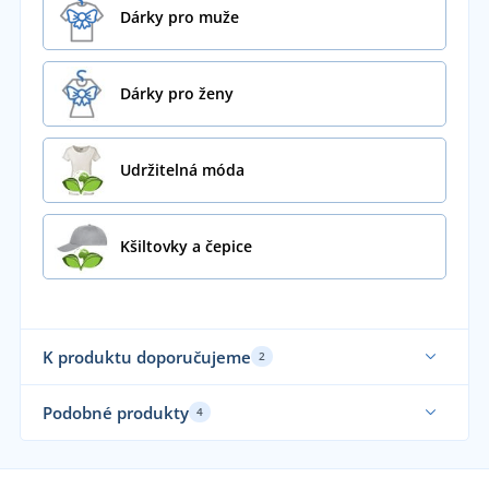
Dárky pro muže
Dárky pro ženy
Udržitelná móda
Kšiltovky a čepice
K produktu doporučujeme
2
Fair Trade
Udr
Podobné produkty
4
Udržitelnost
Elastické