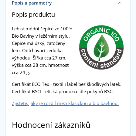
Popis a parametry
Popis produktu
Lehká módní čepice ze 100%
Bio Bavlny v ležérním stylu.
Čepice má úzký, zatočený
lem. Odtrhávací cedulka
výhodou. Šířka cca 27 cm,
výška cca 28 cm, hmotnost
cca 24 g.
Certifikát ECO Tex - textil i label bez škodlivých látek.
Certifikát BSCI - etická produkce dle pokynů BSCI.
Zjistěte, jaký je rozdíl mezi klasickou a bio bavlnou.
Hodnocení zákazníků