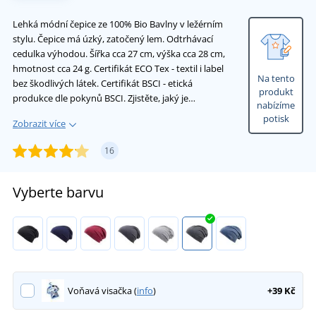
Lehká módní čepice ze 100% Bio Bavlny v ležérním
stylu. Čepice má úzký, zatočený lem. Odtrhávací
cedulka výhodou. Šířka cca 27 cm, výška cca 28 cm,
hmotnost cca 24 g. Certifikát ECO Tex - textil i label
Na tento
bez škodlivých látek. Certifikát BSCI - etická
produkt
produkce dle pokynů BSCI. Zjistěte, jaký je…
nabízíme
potisk
Zobrazit více
16
Vyberte barvu
Voňavá visačka (
info
)
+39 Kč