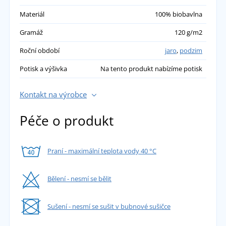
Materiál
100% biobavlna
Veronika
Gramáž
120 g/m2
Opravdu tenká látka, což by mi ani tak
Roční období
jaro
,
podzim
nevadilo, ale čepice je velká a volná, obzvlášť
v černé barvě. Neseděla ani partnerovi.
Potisk a výšivka
Na tento produkt nabízíme potisk
přidáno 21.11.2025
Kontakt na výrobce
Dagmar Reiss
Péče o produkt
Strašný hadr,velmi špatná koupě
přidáno 25.01.2023
Praní - maximální teplota vody 40 °C
Bělení - nesmí se bělit
Sušení - nesmí se sušit v bubnové sušičce