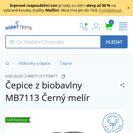
Srpnové rozpouštění cen
je tady a s ním i
slevy až 50 %
na
vybrané kousky značky
Malfini
. Akce trvá jen do 16.8.
Prohlédnout.
0
MENU
HLEDAT
Kšiltovky a čepice
Čepice
Kód zboží:
2-MB7113-1755811
Čepice z biobavlny
MB7113
Černý melír
Udržitelnost