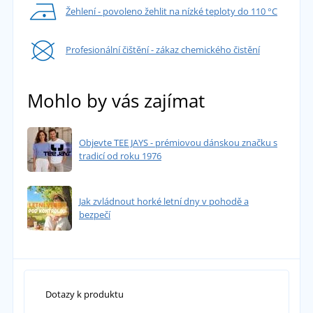
Žehlení - povoleno žehlit na nízké teploty do 110 °C
Profesionální čištění - zákaz chemického čistění
Mohlo by vás zajímat
Objevte TEE JAYS - prémiovou dánskou značku s
tradicí od roku 1976
Jak zvládnout horké letní dny v pohodě a
bezpečí
Dotazy k produktu