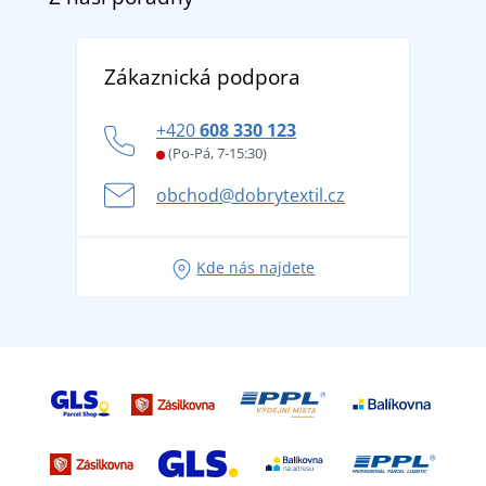
Doprava a platba
Reference
Vrácení zboží a reklamace
Objevte TEE JAYS - prémiovou dánskou značku s
DobrýTextil pro firmy a organizace
Zákaznická podpora
Potisk a výšivka
tradicí od roku 1976
Blog
Zásady ochrany osobních údajů
Jak zvládnout horké letní dny v pohodě a bezpečí
+420
608 330 123
Affiliate
Věrnostní program BONTIS +
Letní dobrodružství začíná balením aneb připravte
(Po-Pá, 7-15:30)
Kariéra
se na dovolenou bez starostí
obchod@dobrytextil.cz
Tipy na svěží outfity pro pohodové léto
Oblíbené tričko City v hlavní roli: outfity pro každou
Kde nás najdete
příležitost!