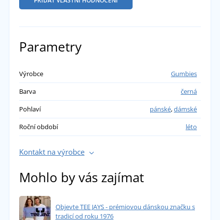
PŘIDAT VLASTNÍ HODNOCENÍ
Parametry
Výrobce
Gumbies
Barva
černá
Pohlaví
pánské
,
dámské
Roční období
léto
Kontakt na výrobce
Mohlo by vás zajímat
Objevte TEE JAYS - prémiovou dánskou značku s
tradicí od roku 1976