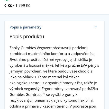
0 Kč
/ 1 799 Kč
Popis a parametry
Popis produktu
Žabky Gumbies Vegovert představují perfektní
kombinaci maximálního komfortu a zodpovědné a
životnímu prostředí šetrné výroby. Jejich stélka je
vyrobená z luxusní měkké, lehké a pružné EVA pěny s
jemným povrchem, ve které budou vaše chodidla
jako na obláčku. Tento materiál byl získán
ekologickou cestou z organické hmoty z řas, takže je
výrobek veganský. Ergonomicky tvarovaná podrážka
Gumbies Gumtread™ se vyrábí z gumy z
recyklovaných pneumatik a je díky tomu flexibilní,
odolná a přilnavá v každém terénu. V podrážce jsou