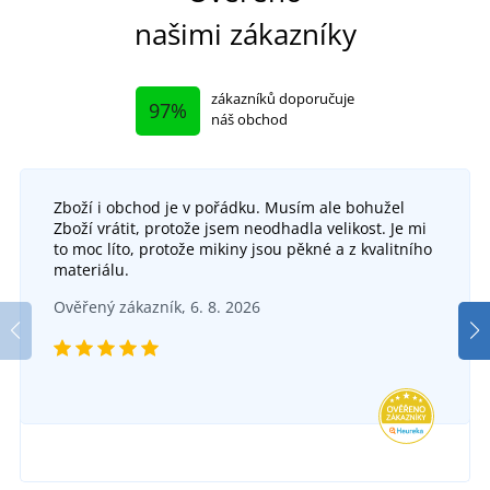
našimi zákazníky
zákazníků doporučuje
97%
náš obchod
Zboží i obchod je v pořádku. Musím ale bohužel
Zboží vrátit, protože jsem neodhadla velikost. Je mi
to moc líto, protože mikiny jsou pěkné a z kvalitního
materiálu.
Pánské žabky Gumbies Cairns
Ověřený zákazník, 6. 8. 2026
SKLADEM
v pondělí 10. 8.
u vás
985 Kč
DETAIL