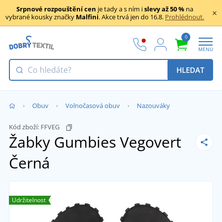
Srpnové rozpouštění cen
je tady a s ním i
slevy až 50 %
na
vybrané kousky značky
Malfini
. Akce trvá jen do 16.8.
Prohlédnout.
0
MENU
HLEDAT
Obuv
Volnočasová obuv
Nazouváky
Kód zboží:
FFVEG
Žabky Gumbies Vegovert
Černá
Udržitelnost