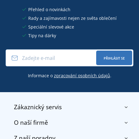
Přehled o novinkách
Rady a zajímavosti nejen ze světa oblečení
Speciální slevové akce
Tipy na dárky
PŘIHLÁSIT SE
Informace o
zpracování osobních údajů
.
Zákaznický servis
O naší firmě
Kontakt
Obchodní podmínky
Z naší poradny
O nás