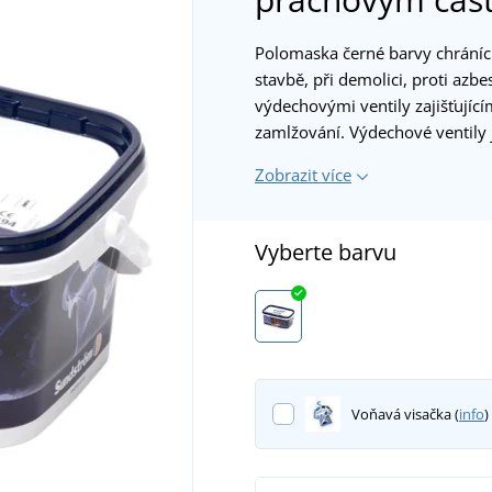
Polomaska černé barvy chránící
stavbě, při demolici, proti az
výdechovými ventily zajišťujíc
zamlžování. Výdechové ventily 
Zobrazit více
Vyberte barvu
Voňavá visačka (
info
)