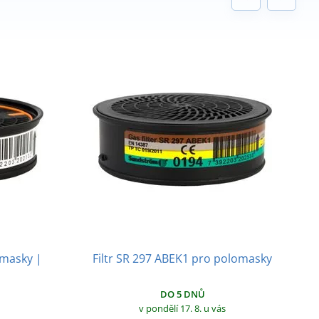
omasky |
Filtr SR 297 ABEK1 pro polomasky
DO 5 DNŮ
v pondělí 17. 8.
u vás