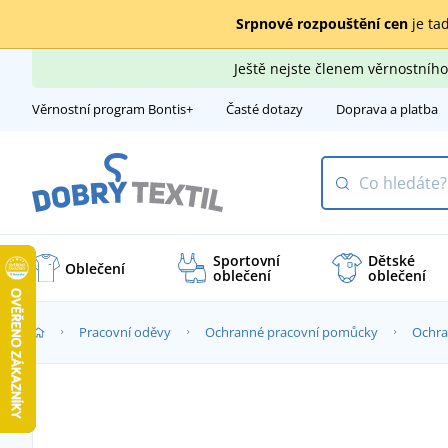
Srpnové rozpouštění cen
je tad
Ještě nejste členem věrnostní
Věrnostní program Bontis+
Časté dotazy
Doprava a platba
Sportovní
Dětské
Oblečení
oblečení
oblečení
Pracovní oděvy
Ochranné pracovní pomůcky
Ochra