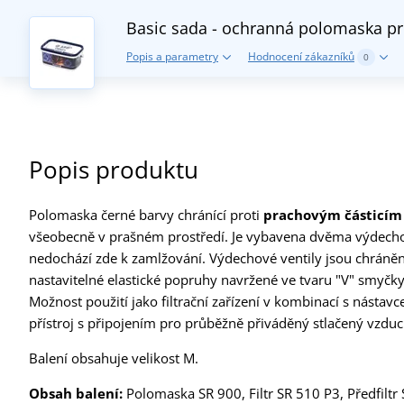
Basic sada - ochranná polomaska p
Popis a parametry
Hodnocení zákazníků
0
Popis produktu
Polomaska černé barvy chránící proti
prachovým částicím
všeobecně v prašném prostředí. Je vybavena dvěma výdechov
nedochází zde k zamlžování. Výdechové ventily jsou chráně
nastavitelné elastické popruhy navržené ve tvaru "V" smyč
Možnost použití jako filtrační zařízení v kombinací s nástav
přístroj s připojením pro průběžně přiváděný stlačený vzduc
Balení obsahuje velikost M.
Obsah balení:
Polomaska SR 900, Filtr SR 510 P3, Předfiltr 