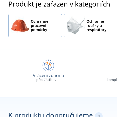
Produkt je zařazen v kategoriích
Ochranné
Ochranné
pracovní
roušky a
pomůcky
respirátory
Vrácení zdarma
přes Zásilkovnu
komple
K produktu doporučujeme
4