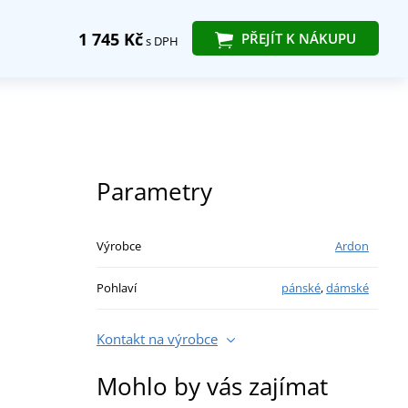
1 745 Kč
PŘEJÍT K NÁKUPU
s DPH
Parametry
Výrobce
Ardon
Pohlaví
pánské
,
dámské
Kontakt na výrobce
Mohlo by vás zajímat