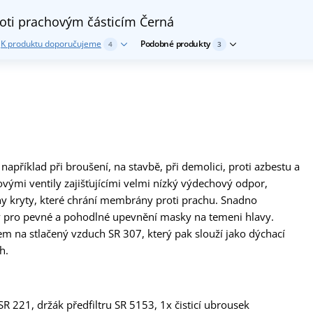
roti prachovým částicím
Černá
K produktu doporučujeme
Podobné produkty
4
3
například při broušení, na stavbě, při demolici, proti azbestu a
ými ventily zajišťujícími velmi nízký výdechový odpor,
ny kryty, které chrání membrány proti prachu. Snadno
ky pro pevné a pohodlné upevnění masky na temeni hlavy.
cem na stlačený vzduch SR 307, který pak slouží jako dýchací
h.
SR 221, držák předfiltru SR 5153, 1x čisticí ubrousek