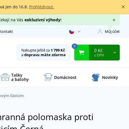
rvá jen do 16.8.
Prohlédnout.
čekají na Vás
exkluzivní výhody
!
Kontakt
Můj účet
0
0 Kč
Nakupte ještě za
1 799 Kč
a
dopravu máte zdarma
s DPH
Tašky
Domácnost
Novinky
a batohy
hovým částicím
chranná polomaska proti
ticím
Černá