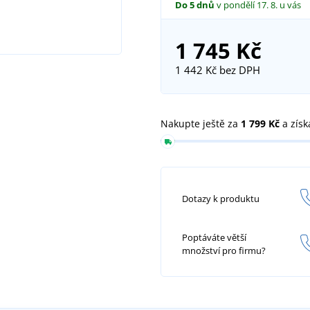
Do 5 dnů
v pondělí 17. 8.
u vás
1 745 Kč
1 442 Kč
bez DPH
Nakupte ještě za
1 799 Kč
a získ
Dotazy k produktu
Poptáváte větší
množství pro firmu?