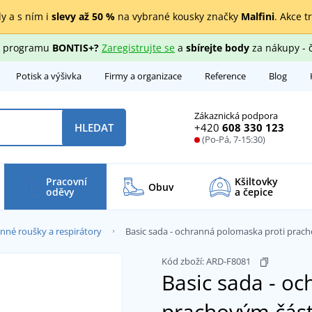
y a s ním i
slevy až 50 %
na vybrané kousky značky
Malfini
. Akce t
ho programu
BONTIS+?
Zaregistrujte se
a
sbírejte body
za nákupy - 
Potisk a výšivka
Firmy a organizace
Reference
Blog
Zákaznická podpora
+420
608 330 123
HLEDAT
(Po-Pá, 7-15:30)
Pracovní
Kšiltovky
Obuv
oděvy
a čepice
nné roušky a respirátory
Basic sada - ochranná polomaska proti prac
Kód zboží:
ARD-F8081
Basic sada - o
prachovým čás