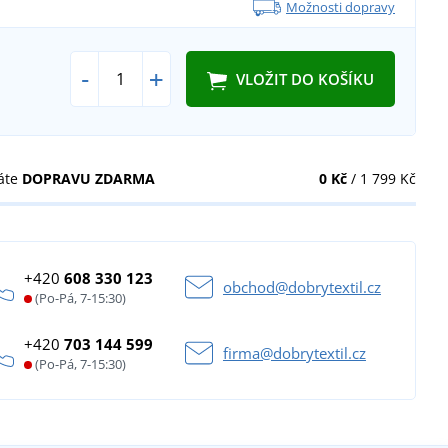
Možnosti dopravy
-
+
VLOŽIT DO KOŠÍKU
áte
DOPRAVU ZDARMA
0 Kč
/ 1 799 Kč
+420
608 330 123
obchod@dobrytextil.cz
(Po-Pá, 7-15:30)
+420
703 144 599
firma@dobrytextil.cz
(Po-Pá, 7-15:30)