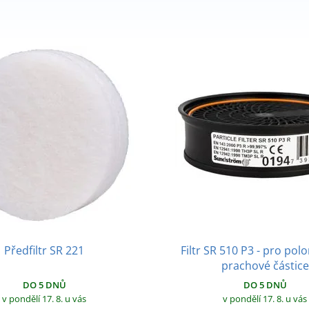
Předfiltr SR 221
Filtr SR 510 P3 - pro pol
prachové částice
DO 5 DNŮ
DO 5 DNŮ
v pondělí 17. 8.
u vás
v pondělí 17. 8.
u vás