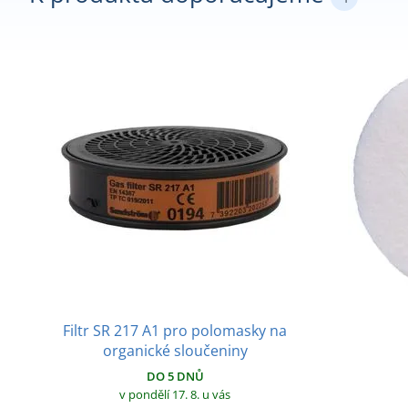
Filtr SR 217 A1 pro polomasky na
organické sloučeniny
DO 5 DNŮ
v pondělí 17. 8.
u vás