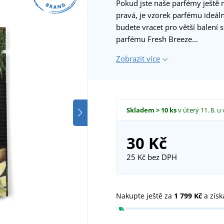
Pokud jste naše parfémy ještě ne
pravá, je vzorek parfému ideál
budete vracet pro větší balení s 
parfému Fresh Breeze…
Zobrazit více
Skladem
> 10 ks
v úterý 11. 8.
u 
30 Kč
25 Kč
bez DPH
Nakupte ještě za
1 799 Kč
a získ