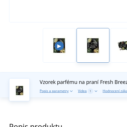
▶
Vzorek parfému na praní Fresh Bree
Popis a parametry
Videa
Hodnocení zák
1
Popis produktu