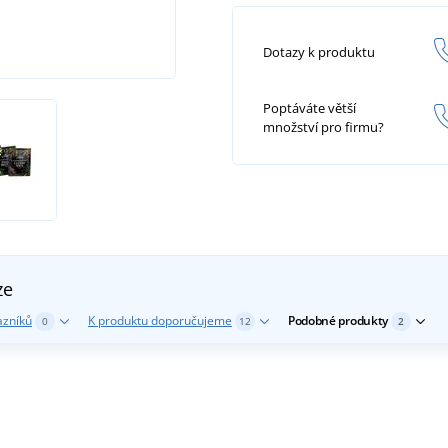
Dotazy k produktu
Poptáváte větší
množství pro firmu?
ze
azníků
K produktu doporučujeme
Podobné produkty
0
12
2