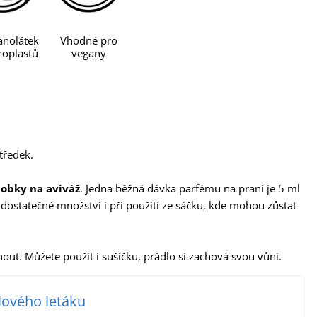
nolátek
Vhodné pro
oplastů
vegany
tředek.
dobky na aviváž
. Jedna běžná dávka parfému na praní je 5 ml
o dostatečné množství i při použití ze sáčku, kde mohou zůstat
ut. Můžete použít i sušičku, prádlo si zachová svou vůni.
lového letáku