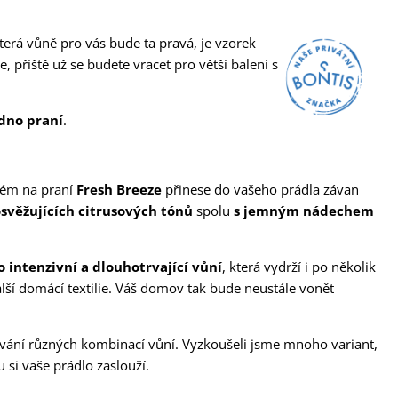
která vůně pro vás bude ta pravá, je vzorek
 příště už se budete vracet pro větší balení s
dno praní
.
arfém na praní
Fresh Breeze
přinese do vašeho prádla závan
svěžujících citrusových tónů
spolu
s jemným nádechem
 intenzivní a dlouhotrvající vůní
, která vydrží i po několik
další domácí textilie. Váš domov tak bude neustále vonět
vání různých kombinací vůní. Vyzkoušeli jsme mnoho variant,
 si vaše prádlo zaslouží.