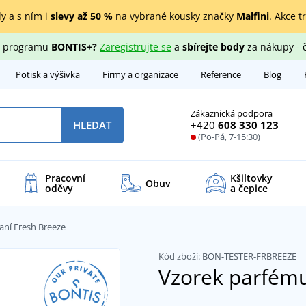
y a s ním i
slevy až 50 %
na vybrané kousky značky
Malfini
. Akce t
ho programu
BONTIS+?
Zaregistrujte se
a
sbírejte body
za nákupy - 
Potisk a výšivka
Firmy a organizace
Reference
Blog
Zákaznická podpora
+420
608 330 123
HLEDAT
(Po-Pá, 7-15:30)
Pracovní
Kšiltovky
Obuv
oděvy
a čepice
aní Fresh Breeze
Kód zboží:
BON-TESTER-FRBREEZE
Vzorek parfému