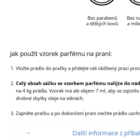
Bez parabenů
Bez na
a těžkých kovů
a mikr
Jak použít vzorek parfému na praní:
Vložte prádlo do pračky a přidejte váš oblíbený prací pros
Celý obsah sáčku se vzorkem parfému nalijte do ná
na 4 kg prádla. Vzorek má ale objem 7 ml, aby se zajistil
drobné zbytky oleje na stěnách.
Zapněte pračku a po dokončení praní nechte prádlo uschno
Další informace z příba