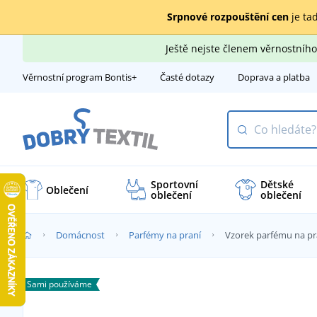
Srpnové rozpouštění cen
je tad
Ještě nejste členem věrnostní
Věrnostní program Bontis+
Časté dotazy
Doprava a platba
Sportovní
Dětské
Oblečení
oblečení
oblečení
Domácnost
Parfémy na praní
Vzorek parfému na pr
Sami používáme