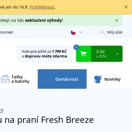
rvá jen do 16.8.
Prohlédnout.
čekají na Vás
exkluzivní výhody
!
Kontakt
Můj účet
0
0 Kč
Nakupte ještě za
1 799 Kč
a
dopravu máte zdarma
s DPH
Tašky
Domácnost
Novinky
a batohy
 na praní Fresh Breeze