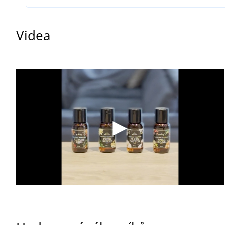
Návod k použití: do nádržky na aviváž přidejte 5 ml přípr
Při potřísnění jakéhokoliv povrchu, ihned otřete navlhč
Videa
vody do 60 °C. Při vyšších teplotách vody hrozí poškození
VAROVÁNÍ: Dráždí kůži. Může vyvolat alergickou kožní re
organismy, s dlouhodobými účinky. Uchovávejte mimo dosa
STYKU S KŮŽÍ: Omyjte velkým množstvím vody a mýdla. Př
pomoc/ošetření. PŘI ZASAŽENÍ OČÍ: Několik minut opatrně
nasazeny a pokud je lze vyjmout snadno. Pokračujte ve vy
pomoc/ošetření. Odstraňte obsah/obal podle platných pře
2,3,8,8-tetramethyl-2-naftyl)ethan-1-on a 1-(1,2,3,4,6,7,
(1,2,3,5,6,7,8,8a-oktahydro-2,3,8,8-tetramethyl-2-naftyl)e
pentamethyl-4(5H)-indanon. EUH208: Obsahuje mentanylace
směs cis-4-(isopropyl)cyklohexanmethanol a trans-4-(iso
methylendioxyfenyl)-propanal; acetylcedren; linalylacetát