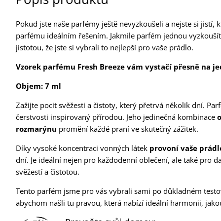
Pokud jste naše parfémy ještě nevyzkoušeli a nejste si jistí, 
parfému ideálním řešením. Jakmile parfém jednou vyzkoušíte,
jistotou, že jste si vybrali to nejlepší pro vaše prádlo.
Vzorek parfému Fresh Breeze
vám vystačí přesně na je
Objem: 7 ml
Zažijte pocit svěžesti a čistoty, který přetrvá několik dní. P
čerstvosti inspirovaný přírodou. Jeho jedinečná kombinace
o
rozmarýnu
promění každé praní ve skutečný zážitek.
Díky vysoké koncentraci vonných látek
provoní vaše prádlo
dní. Je ideální nejen pro každodenní oblečení, ale také pro 
svěžestí a čistotou.
Tento parfém jsme pro vás vybrali sami po důkladném testo
abychom našli tu pravou, která nabízí ideální harmonii, jakou