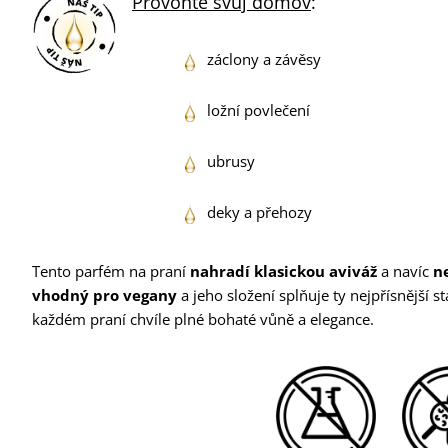
Provoňte svůj domov
:
záclony a závěsy
ložní povlečení
ubrusy
deky a přehozy
Tento parfém na praní
nahradí klasickou aviváž
a navíc
n
vhodný pro vegany
a jeho složení splňuje ty nejpřísnější st
každém praní chvíle plné bohaté vůně a elegance.