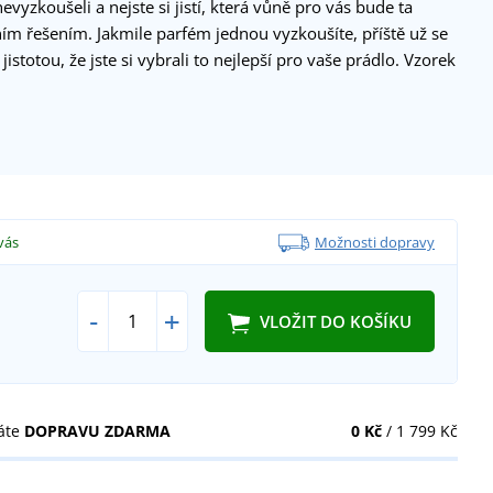
vyzkoušeli a nejste si jistí, která vůně pro vás bude ta
ním řešením. Jakmile parfém jednou vyzkoušíte, příště už se
jistotou, že jste si vybrali to nejlepší pro vaše prádlo. Vzorek
vás
Možnosti dopravy
-
+
VLOŽIT DO KOŠÍKU
áte
DOPRAVU ZDARMA
0 Kč
/ 1 799 Kč